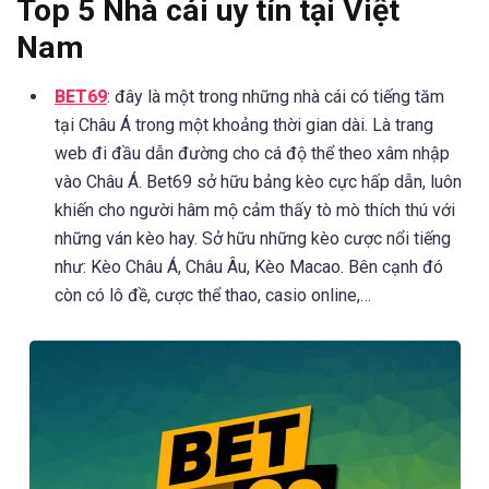
Top 5 Nhà cái uy tín tại Việt
Nam
BET69
: đây là một trong những nhà cái có tiếng tăm
tại Châu Á trong một khoảng thời gian dài. Là trang
web đi đầu dẫn đường cho cá độ thể theo xâm nhập
vào Châu Á. Bet69 sở hữu bảng kèo cực hấp dẫn, luôn
khiến cho người hâm mộ cảm thấy tò mò thích thú với
những ván kèo hay. Sở hữu những kèo cược nổi tiếng
như: Kèo Châu Á, Châu Âu, Kèo Macao. Bên cạnh đó
còn có lô đề, cược thể thao, casio online,…