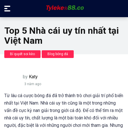
Top 5 Nhà cái uy tín nhất tại
Việt Nam
Bí quyết soi kèo
Blog bóng đá
by
Katy
3 năm ago
Từ lâu cá cược bóng đá đã trở thành trò chơi giải trí phổ biến
nhất tại Việt Nam. Nhà cái uy tín cũng là một trong những
vấn đề cực kỳ nan giải trong giới cá độ. Để có thể tìm ra một
nhà cái uy tín, chất lượng là một bài toán khó đối với nhiều
người, đặc biệt là với những người chơi mới tham gia. Nhưng