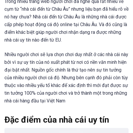
Trong nhiều trang web người chơi đã nghe qua rất nhiều về
cụm từ “nhà cái đến từ Châu Âu” nhưng liệu bạn đã hiểu rõ về
nó hay chưa? Nhà cái đến từ Châu Âu là những nhà cái được
cấp phép hoạt động cá độ online tại Châu Âu. Và đó cũng là
điểm khác biệt giúp người chơi nhận dạng ra được những
nhà cái uy tín nào đến từ EU.
Nhiều người chơi sẽ lựa chọn chơi duy nhất ở các nhà cái này
bởi vì sự uy tín của nó xuất phát từ nơi có nền văn minh hiện
đại bật nhất. Nguồn gốc chính là thứ tạo nên sự tin tưởng
của nhiều người chơi cá độ. Nhưng bên cạnh đó phải còn tùy
thuộc vào nhiều yếu tố khác để xác định thì mới đạt được sự
tin tưởng 100% của người chơi và trở thành một trong những
nhà cái hàng đầu tại Việt Nam
Đặc điểm của nhà cái uy tín