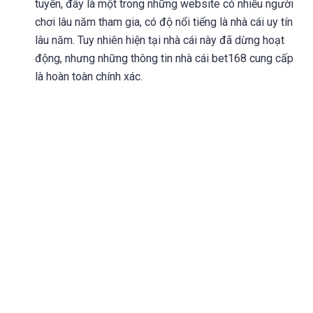
tuyến, đây là một trong những website có nhiều người
chơi lâu năm tham gia, có độ nổi tiếng là nhà cái uy tín
lâu năm. Tuy nhiên hiện tại nhà cái này đã dừng hoạt
động, nhưng những thông tin nhà cái bet168 cung cấp
là hoàn toàn chính xác.