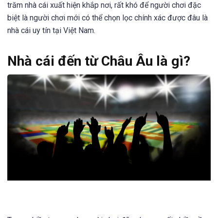
trăm nhà cái xuất hiện khắp nơi, rất khó để người chơi đặc
biệt là người chơi mới có thể chọn lọc chính xác được đâu là
nhà cái uy tín tại Việt Nam.
Nhà cái đến từ Châu Âu là gì?