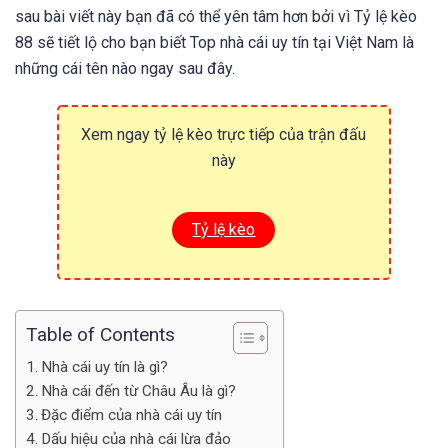
sau bài viết này bạn đã có thể yên tâm hơn bởi vì Tỷ lệ kèo
88 sẽ tiết lộ cho bạn biết Top nhà cái uy tín tại Việt Nam là
những cái tên nào ngay sau đây.
Xem ngay tỷ lệ kèo trực tiếp của trận đấu
này
Tỷ lệ kèo
Table of Contents
Nhà cái uy tín là gì?
Nhà cái đến từ Châu Âu là gì?
Đặc điểm của nhà cái uy tín
Dấu hiệu của nhà cái lừa đảo