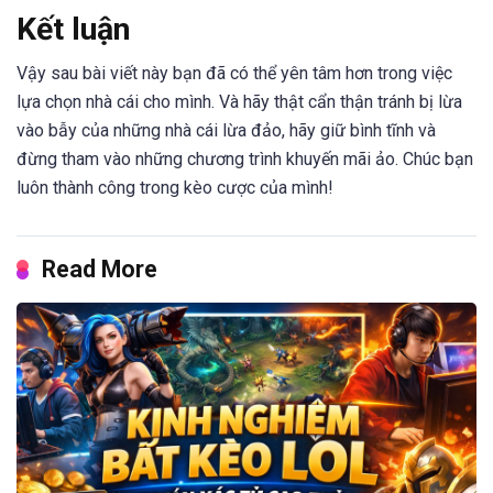
Kết luận
Vậy sau bài viết này bạn đã có thể yên tâm hơn trong việc
lựa chọn nhà cái cho mình. Và hãy thật cẩn thận tránh bị lừa
vào bẫy của những nhà cái lừa đảo, hãy giữ bình tĩnh và
đừng tham vào những chương trình khuyến mãi ảo. Chúc bạn
luôn thành công trong kèo cược của mình!
Read More