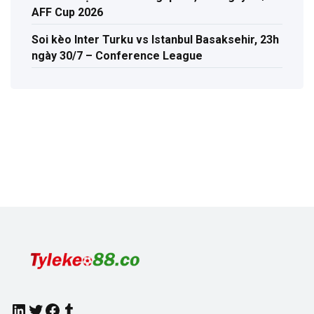
AFF Cup 2026
Soi kèo Inter Turku vs Istanbul Basaksehir, 23h
ngày 30/7 – Conference League