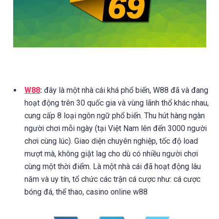
W88
:
đây là một nhà cái khá phổ biến, W88 đã và đang
hoạt động trên 30 quốc gia và vùng lãnh thổ khác nhau,
cung cấp 8 loại ngôn ngữ phổ biến. Thu hút hàng ngàn
người chơi mỗi ngày (tại Việt Nam lên đến 3000 người
chơi cùng lúc). Giao diện chuyên nghiệp, tốc độ load
mượt mà, không giật lag cho dù có nhiều người chơi
cùng một thời điểm. Là một nhà cái đã hoạt động lâu
năm và uy tín, tổ chức các trận cá cược như:
cá cược
bóng đá, thể thao, casino online w88