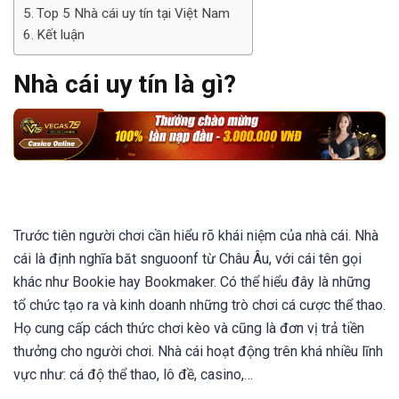
Top 5 Nhà cái uy tín tại Việt Nam
Kết luận
Nhà cái uy tín là gì?
Trước tiên người chơi cần hiểu rõ khái niệm của nhà cái. Nhà
cái là định nghĩa băt snguoonf từ Châu Âu, với cái tên gọi
khác như
Bookie hay Bookmaker. Có thể hiểu đây là những
tổ chức tạo ra và kinh doanh những trò chơi cá cược thể thao.
Họ cung cấp cách thức chơi kèo và cũng là đơn vị trả tiền
thưởng cho người chơi. Nhà cái hoạt động trên khá nhiều lĩnh
vực như: cá độ thể thao, lô đề, casino,…