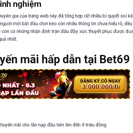
kinh nghiệm
huyên gia của trang web này đã tổng hợp rất nhiều bí quyết soi kè
người mới bắt đầu chơi kèo còn nhiều thông tin chưa hiểu rõ, đề
h đó còn có những nhận định trận đấu đầy sức thuyết phục được đưa
quả nhất.
yến mãi hấp dẫn tại Bet69
huyến mãi cho lần nạp đầu tiên lên đến 4 triệu đồng.