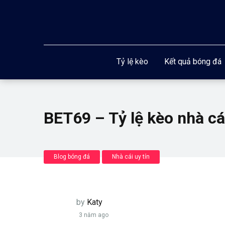
Tỷ lệ kèo
Kết quả bóng đá
BET69 – Tỷ lệ kèo nhà cá
Blog bóng đá
Nhà cái uy tín
by
Katy
3 năm ago