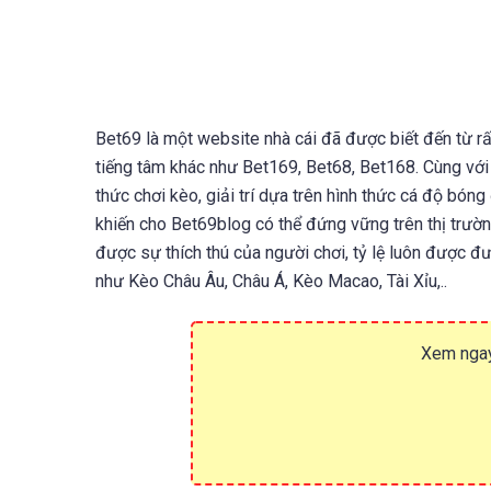
Bet69 là một website nhà cái đã được biết đến từ rất
tiếng tâm khác như Bet169, Bet68, Bet168. Cùng với
thức chơi kèo, giải trí dựa trên hình thức cá độ bón
khiến cho Bet69blog có thể đứng vững trên thị trườn
được sự thích thú của người chơi, tỷ lệ luôn được đư
như Kèo Châu Âu, Châu Á, Kèo Macao, Tài Xỉu,..
Xem ngay 