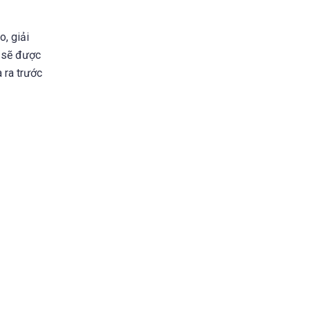
o, giải
u sẽ được
 ra trước