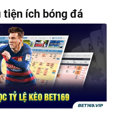
 tiện ích bóng đá