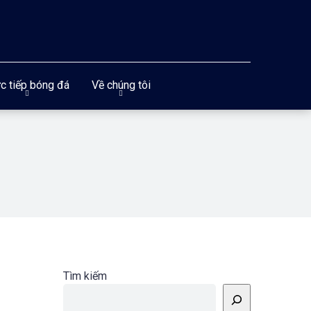
c tiếp bóng đá
Về chúng tôi
Tìm kiếm