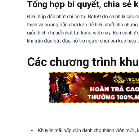
Tổng hợp bí quyết, chia sẻ 
Điều hấp dẫn nhất chỉ có tại Bet69 đó chính là các c
thích và hướng dẫn chơi kèo dễ hiểu nhất cho những 
giải thích chi tiết nhất tại trang web này. Bên cạn
khi trận đấu bắt đầu, hỗ trợ người chơi soi kèo hiệu 
Các chương trình khu
Khuyến mãi hấp dẫn dành cho thành viên mới , k