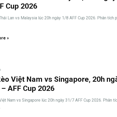
F Cup 2026
Thái Lan vs Malaysia lúc 20h ngày 1/8 AFF Cup 2026. Phân tích 
re »
o
kèo Việt Nam vs Singapore, 20h ng
 – AFF Cup 2026
Việt Nam vs Singapore lúc 20h ngày 31/7 AFF Cup 2026. Phân tí
.