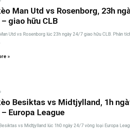
o
kèo Man Utd vs Rosenborg, 23h ng
 – giao hữu CLB
Man Utd vs Rosenborg lúc 23h ngày 24/7 giao hữu CLB. Phân tí
.
re »
o
kèo Besiktas vs Midtjylland, 1h ngà
 – Europa League
Besiktas vs Midtjylland lúc 1h0 ngày 24/7 vòng loại Europa Lea