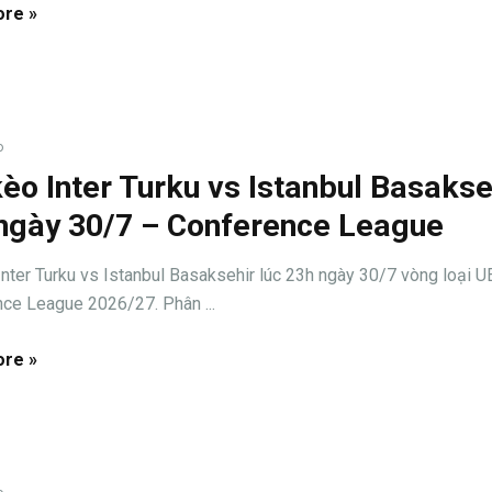
re »
o
kèo Inter Turku vs Istanbul Basakse
ngày 30/7 – Conference League
Inter Turku vs Istanbul Basaksehir lúc 23h ngày 30/7 vòng loại 
ce League 2026/27. Phân ...
re »