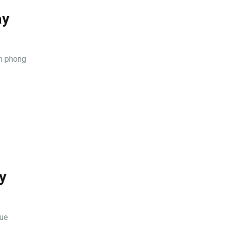
ày
ch phong
y
gue