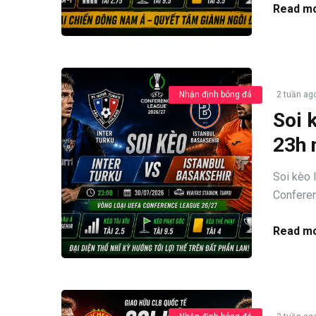
Read mo
Nhận định bóng đá
2 tuần ag
Soi 
23h 
Soi kèo 
Conferen
Read mo