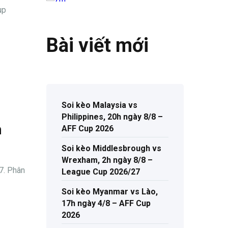
up
Bài viết mới
Soi kèo Malaysia vs
Philippines, 20h ngày 8/8 –
h
AFF Cup 2026
Soi kèo Middlesbrough vs
Wrexham, 2h ngày 8/8 –
7. Phân
League Cup 2026/27
Soi kèo Myanmar vs Lào,
17h ngày 4/8 – AFF Cup
2026