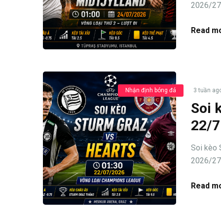
2026/27.
Read mo
Nhận định bóng đá
3 tuần ag
Soi 
22/7
Soi kèo 
2026/27.
Read mo