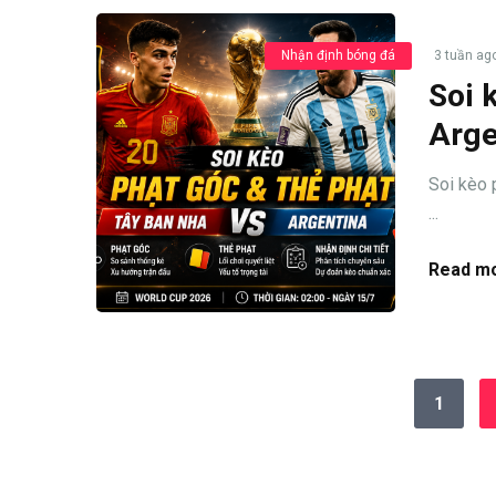
Nhận định bóng đá
3 tuần ag
Soi 
Arge
Soi kèo 
...
Read mo
1