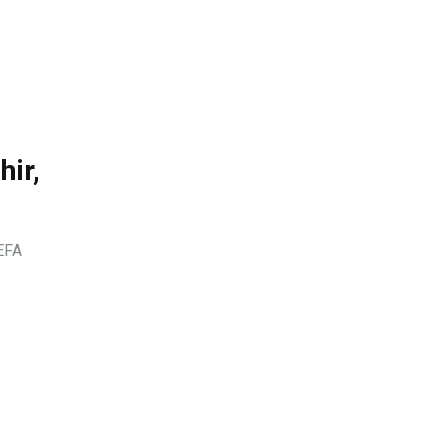
hir,
UEFA