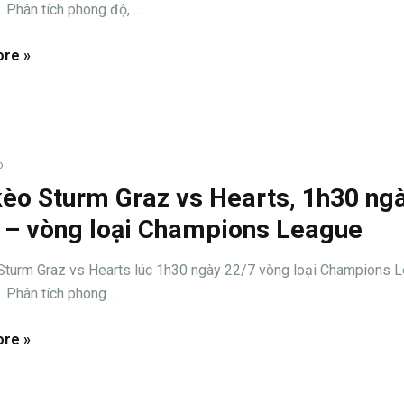
 Phân tích phong độ, ...
re »
o
kèo Sturm Graz vs Hearts, 1h30 ng
 – vòng loại Champions League
Sturm Graz vs Hearts lúc 1h30 ngày 22/7 vòng loại Champions 
 Phân tích phong ...
re »