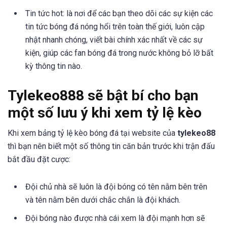
Tin tức hot: là nơi để các bạn theo dõi các sự kiện các
tin tức bóng đá nóng hổi trên toàn thế giới, luôn cập
nhật nhanh chóng, viết bài chính xác nhất về các sự
kiện, giúp các fan bóng đá trong nước không bỏ lỡ bất
kỳ thông tin nào.
Tylekeo888 sẽ bật bí cho bạn
một số lưu ý khi xem tỷ lệ kèo
Khi xem bảng tỷ lệ kèo bóng đá tại website của
tylekeo88
thì bạn nên biết một số thông tin căn bản trước khi trận đấu
bắt đầu đặt cược:
Đội chủ nhà sẽ luôn là đội bóng có tên nằm bên trên
và tên nằm bên dưới chắc chắn là đội khách.
Đội bóng nào được nhà cái xem là đội mạnh hơn sẽ