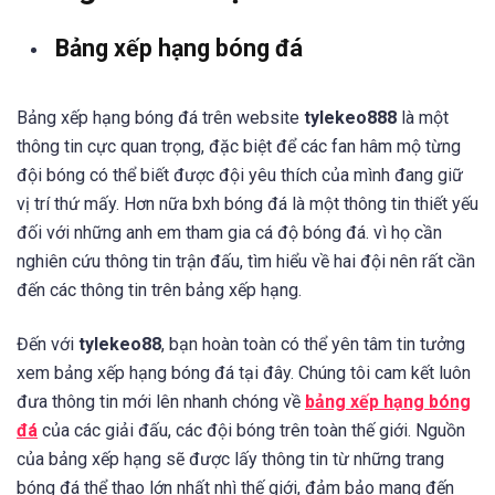
Bảng xếp hạng bóng đá
Bảng xếp hạng bóng đá trên website
tylekeo888
là một
thông tin cực quan trọng, đặc biệt để các fan hâm mộ
từng
đội bóng có thể biết được đội yêu thích của mình đang giữ
vị trí thứ mấy. Hơn nữa bxh bóng đá là một thông tin thiết yếu
đối với những anh em tham gia cá độ bóng đá. vì họ cần
nghiên cứu thông tin trận đấu, tìm hiểu về hai đội nên rất cần
đến các thông tin trên bảng xếp hạng.
Đến với
tylekeo88
, bạn hoàn toàn có thể yên tâm tin tưởng
xem bảng xếp hạng bóng đá
tại đây. Chúng tôi cam kết luôn
đưa thông tin mới lên nhanh chóng về
bảng xếp hạng bóng
đá
của các giải đấu, các đội bóng trên toàn thế giới. Nguồn
của bảng xếp hạng sẽ được lấy thông tin từ những trang
bóng đá thể thao lớn nhất nhì thế giới, đảm bảo mang đến