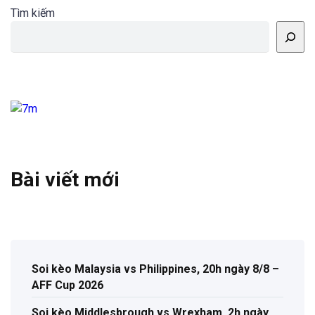
Tìm kiếm
Bài viết mới
Soi kèo Malaysia vs Philippines, 20h ngày 8/8 –
AFF Cup 2026
Soi kèo Middlesbrough vs Wrexham, 2h ngày