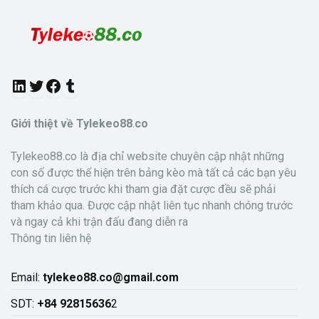
L
T
F
T
i
w
a
u
Giới thiệt về Tylekeo88
.
co
n
i
c
m
Tylekeo88.co là địa chỉ website chuyên cập nhật những
k
t
e
b
con số được thể hiện trên bảng kèo mà tất cả các bạn yêu
thích cá cược trước khi tham gia đặt cược đều sẽ phải
e
t
b
l
tham khảo qua. Được cập nhật liên tục nhanh chóng trước
d
e
o
r
và ngay cả khi trận đấu đang diễn ra
Thông tin liên hệ
I
r
o
n
k
Email:
tylekeo88.co@gmail.com
SDT:
+84 92815636
2