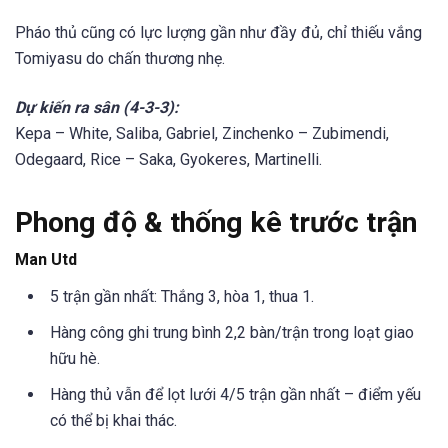
Pháo thủ cũng có lực lượng gần như đầy đủ, chỉ thiếu vắng
Tomiyasu do chấn thương nhẹ.
Dự kiến ra sân (4-3-3):
Kepa – White, Saliba, Gabriel, Zinchenko – Zubimendi,
Odegaard, Rice – Saka, Gyokeres, Martinelli.
Phong độ & thống kê trước trận
Man Utd
5 trận gần nhất: Thắng 3, hòa 1, thua 1.
Hàng công ghi trung bình 2,2 bàn/trận trong loạt giao
hữu hè.
Hàng thủ vẫn để lọt lưới 4/5 trận gần nhất – điểm yếu
có thể bị khai thác.