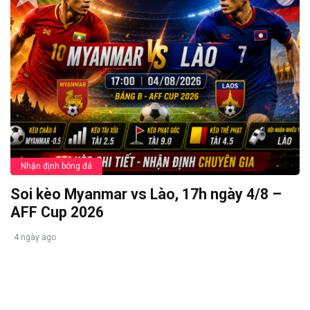
Nhận định bóng đá
Soi kèo Myanmar vs Lào, 17h ngày 4/8 –
AFF Cup 2026
4 ngày ago