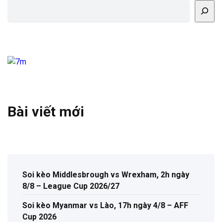
Bài viết mới
Soi kèo Middlesbrough vs Wrexham, 2h ngày
8/8 – League Cup 2026/27
Soi kèo Myanmar vs Lào, 17h ngày 4/8 – AFF
Cup 2026