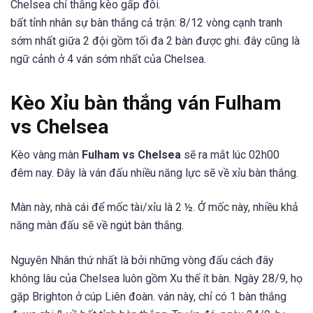
Chelsea chỉ thắng kèo gấp đôi.
bất tỉnh nhân sự bàn thắng cả trận: 8/12 vòng cạnh tranh
sớm nhất giữa 2 đội gồm tối đa 2 bàn được ghi. đây cũng là
ngữ cảnh ở 4 ván sớm nhất của Chelsea.
Kèo Xỉu bàn thắng ván Fulham
vs Chelsea
Kèo vàng màn
Fulham vs Chelsea
sẽ ra mắt lúc 02h00
đêm nay. Đây là ván đấu nhiều năng lực sẽ về xỉu bàn thắng.
Màn này, nhà cái để mốc tài/xỉu là 2 ½. Ở mốc này, nhiều khả
năng màn đấu sẽ về ngút bàn thắng.
Nguyên Nhân thứ nhất là bởi những vòng đấu cách đây
không lâu của Chelsea luôn gồm Xu thế ít bàn. Ngày 28/9, họ
gặp Brighton ở cúp Liên đoàn. ván này, chỉ có 1 bàn thắng