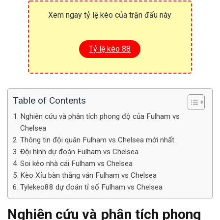
Xem ngay tỷ lệ kèo của trận đấu này
Tỷ lệ kèo 88
Table of Contents
Nghiên cứu và phân tích phong độ của Fulham vs
Chelsea
Thông tin đội quân Fulham vs Chelsea mới nhất
Đội hình dự đoán Fulham vs Chelsea
Soi kèo nhà cái Fulham vs Chelsea
Kèo Xỉu bàn thắng ván Fulham vs Chelsea
Tylekeo88 dự đoán tỉ số Fulham vs Chelsea
Nghiên cứu và phân tích phong