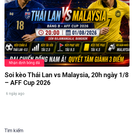
Nhận định bóng đá
Soi kèo Thái Lan vs Malaysia, 20h ngày 1/8
– AFF Cup 2026
6 ngày ago
Tìm kiếm