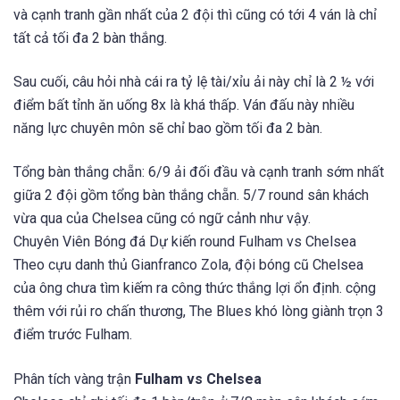
và cạnh tranh gần nhất của 2 đội thì cũng có tới 4 ván là chỉ
tất cả tối đa 2 bàn thắng.
Sau cuối, câu hỏi nhà cái ra tỷ lệ tài/xỉu ải này chỉ là 2 ½ với
điểm bất tỉnh ăn uống 8x là khá thấp. Ván đấu này nhiều
năng lực chuyên môn sẽ chỉ bao gồm tối đa 2 bàn.
Tổng bàn thắng chẵn: 6/9 ải đối đầu và cạnh tranh sớm nhất
giữa 2 đội gồm tổng bàn thắng chẵn. 5/7 round sân khách
vừa qua của Chelsea cũng có ngữ cảnh như vậy.
Chuyên Viên Bóng đá Dự kiến round Fulham vs Chelsea
Theo cựu danh thủ Gianfranco Zola, đội bóng cũ Chelsea
của ông chưa tìm kiếm ra công thức thắng lợi ổn định. cộng
thêm với rủi ro chấn thương, The Blues khó lòng giành trọn 3
điểm trước Fulham.
Phân tích vàng trận
Fulham vs Chelsea