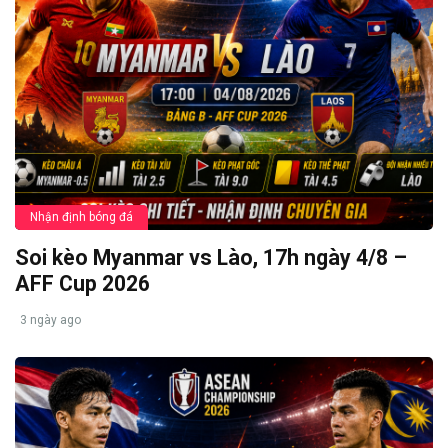
Nhận định bóng đá
Soi kèo Myanmar vs Lào, 17h ngày 4/8 –
AFF Cup 2026
3 ngày ago