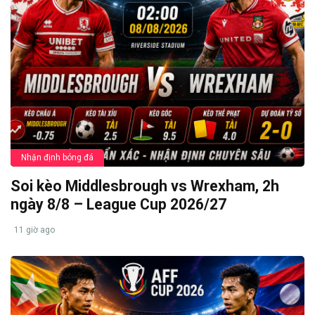
Nhận định bóng đá
Soi kèo Middlesbrough vs Wrexham, 2h
ngày 8/8 – League Cup 2026/27
11 giờ ago