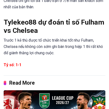
Chelsea chỉ ghi tối đa 1 bàn/trận ở 7/8 màn sân khách sớm
nhất của bản thân.
Tylekeo88 dự đoán tỉ số Fulham
vs Chelsea
Trước 1 kẻ thù được tổ chức triển khai tốt như Fulham,
Chelsea nếu không còn sớm ghi bàn trong hiệp 1 thì rất khó
để giành thắng lợi chung cuộc.
Tỷ số: 1-1
Read More