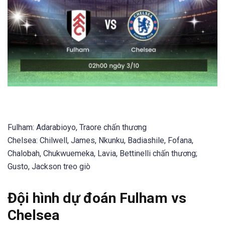
Fulham: Adarabioyo, Traore chấn thương
Chelsea: Chilwell, James, Nkunku, Badiashile, Fofana,
Chalobah, Chukwuemeka, Lavia, Bettinelli chấn thương;
Gusto, Jackson treo giò
Đội hình dự đoán Fulham vs
Chelsea