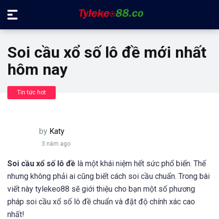
Soi cầu xổ số lô đề mới nhất
hôm nay
Tin tức hot
by
Katy
3 năm ago
Soi cầu xổ số lô đề
là một khái niệm hết sức phổ biến. Thế
nhưng không phải ai cũng biết cách soi cầu chuẩn. Trong bài
viết này tylekeo88 sẽ giới thiệu cho bạn một số phương
pháp soi cầu xổ số lô đề chuẩn và đặt độ chính xác cao
nhất!