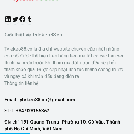
L
T
F
T
i
w
a
u
Giới thiệt về Tylekeo88
.
co
n
i
c
m
Tylekeo88.co là địa chỉ website chuyên cập nhật những
k
t
e
b
con số được thể hiện trên bảng kèo mà tất cả các bạn yêu
thích cá cược trước khi tham gia đặt cược đều sẽ phải
e
t
b
l
tham khảo qua. Được cập nhật liên tục nhanh chóng trước
d
e
o
r
và ngay cả khi trận đấu đang diễn ra
Thông tin liên hệ
I
r
o
n
k
Email:
tylekeo88.co@gmail.com
SDT:
+84 92815636
2
Địa chỉ:
191 Quang Trung, Phường 10, Gò Vấp, Thành
phố Hồ Chí Minh, Việt Nam