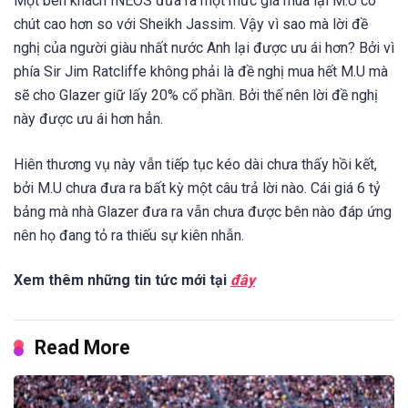
Một bên khách INEOS đưa ra một mức giá mua lại M.U có
chút cao hơn so với
Sheikh Jassim. Vậy vì sao mà lời đề
nghị của người giàu nhất nước Anh lại được ưu ái hơn? Bởi vì
phía Sir Jim Ratcliffe không phải là đề nghị mua hết M.U mà
sẽ cho Glazer giữ lấy 20% cổ phần. Bởi thế nên lời đề nghị
này được ưu ái hơn hẳn.
Hiên thương vụ này vẫn tiếp tục kéo dài chưa thấy hồi kết,
bởi M.U chưa đưa ra bất kỳ một câu trả lời nào. Cái giá 6 tỷ
bảng mà nhà Glazer đưa ra vẫn chưa được bên nào đáp ứng
nên họ đang tỏ ra thiếu sự kiên nhẫn.
Xem thêm những tin tức mới tại
đây
Read More