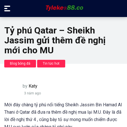
Tỷ phú Qatar – Sheikh
Jassim gửi thêm đề nghị
mới cho MU
Blog bóng đá
Tin tức hot
by
Katy
3 năm ago
Mới đây chàng tỷ phú nổi tiếng Sheikh Jassim Bin Hamad Al
Thani ở Qatar đã đưa ra thêm đề nghị mua lại M.U. Đây là đã
lời đề nghị thứ 4 , cũng bày tỏ sự mong muốn chiếm được
M.U cực lướn của chàng tỷ phú này.