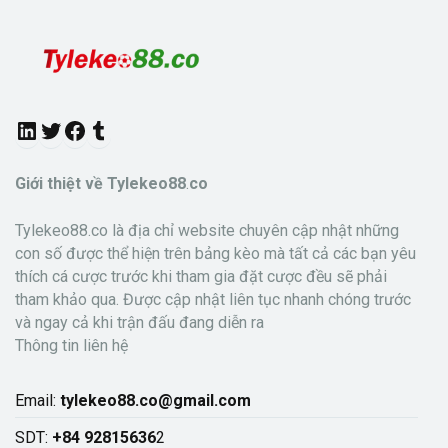
L
T
F
T
i
w
a
u
Giới thiệt về Tylekeo88
.
co
n
i
c
m
Tylekeo88.co là địa chỉ website chuyên cập nhật những
k
t
e
b
con số được thể hiện trên bảng kèo mà tất cả các bạn yêu
thích cá cược trước khi tham gia đặt cược đều sẽ phải
e
t
b
l
tham khảo qua. Được cập nhật liên tục nhanh chóng trước
d
e
o
r
và ngay cả khi trận đấu đang diễn ra
Thông tin liên hệ
I
r
o
n
k
Email:
tylekeo88.co@gmail.com
SDT:
+84 92815636
2