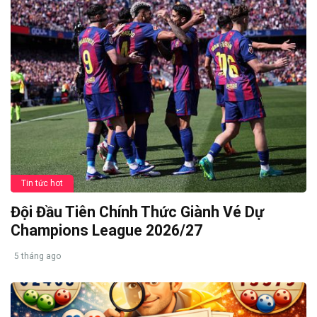
Tin tức hot
Đội Đầu Tiên Chính Thức Giành Vé Dự
Champions League 2026/27
5 tháng ago