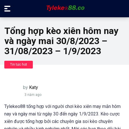
Tổng hợp kèo xiên hôm nay
và ngày mai 30/8/2023 –
31/08/2023 – 1/9/2023
Tin tức hot
by
Katy
3 năm ago
Tylekeo88 tổng hợp với người chơi kèo xiên may mắn hôm
nay và ngày mai từ ngày 30 đến ngày 1/9/2023. Kèo cược
xiên được tổng hợp bởi các chuyên gia soi kèo chuyên
nghiệp và nhiều kinh nghiệm nhất. Mời các bạn theo dõi bài