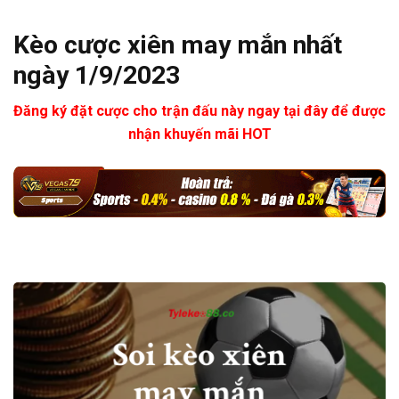
Kèo cược xiên may mắn nhất
ngày 1/9/2023
Đăng ký đặt cược cho trận đấu này ngay tại đây để được
nhận khuyến mãi HOT