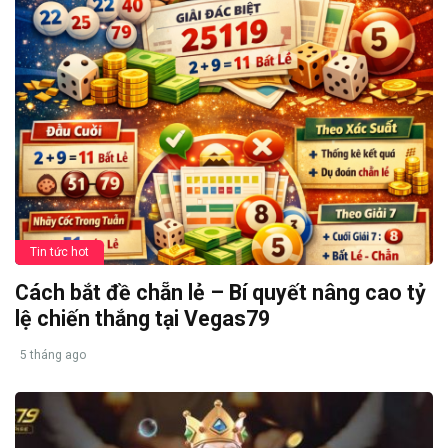
Tin tức hot
Cách bắt đề chẵn lẻ – Bí quyết nâng cao tỷ
lệ chiến thắng tại Vegas79
5 tháng ago