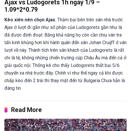
Ajax vs Ludogorets 1h ngày 1/9 –
1.09*2*0.79
Kèo xiên nên chọn Ajax.
Thảm bại bên trên sân nhà trước
Ajax ở lượt đi gần như số phận của Ludogorets gần như là
đã được định đoạt. Bằng khả năng họ còn cần chịu ván tra
tấn kinh khủng hơn khi hành quân đến sân Johan Cruijff ở ván
lượt về này. Thành tích trên sân khách của Ludogorets là rất
chi là tệ, không những chiến trường cúp Châu Âu mà đến cả ở
giải quốc nội. Thống kê cho thấy Ludogorets thất bại 5/6
chuyến xa nhà trước đây. Chính vì như thế ngay cả khi được
chấp kèo đến 2 trái thì thay mặt đến từ Bulgaria Chưa hẳn là
đáng tin.
Read More