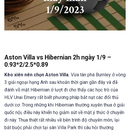
Aston Villa vs Hibernian 2h ngày 1/9 –
0.93*2/2.5*0.89
Kèo xiên nên chọn
Aston Villa.
Vừa tàn phá Burnley ở vòng
3 giải ngoại hạng Anh sau khoản thời gian gần đây và đã
đánh vỗ mặt Hibernian ở lượt đi cho thấy các học trò của
HLV Unai Emery rất biết phương pháp bắt nạt các đối thủ
dưới cơ. Trong những khi Hibernian thường xuyên thua ở giải
quốc nội, điều này khiến họ giảm sút về mặt ý thức ở chuyến
đi này. Thua thiệt rất nhiều về bên trình độ chuyên môn, lại
bắt buộc phải chơi tại sân Villa Park thì câu hỏi thường