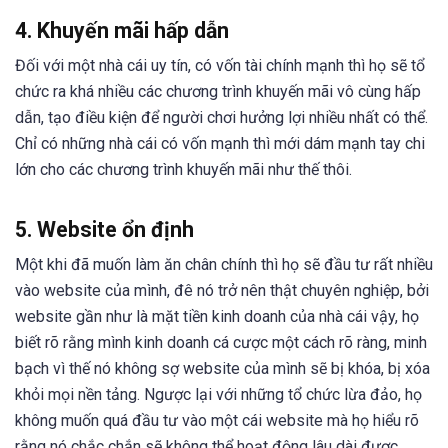
4. Khuyến mãi hấp dẫn
Đối với một nhà cái uy tín, có vốn tài chính mạnh thì họ sẽ tổ
chức ra khá nhiều các chương trình khuyến mãi vô cùng hấp
dẫn, tạo điều kiện để người chơi hưởng lợi nhiều nhất có thể.
Chỉ có những nhà cái có vốn mạnh thì mới dám mạnh tay chi
lớn cho các chương trình khuyến mãi như thế thôi.
5. Website ổn định
Một khi đã muốn làm ăn chân chính thì họ sẽ đầu tư rất nhiều
vào website của mình, đê nó trở nên thật chuyên nghiệp, bởi
website gần như là mặt tiền kinh doanh của nhà cái vậy, họ
biết rõ rằng mình kinh doanh cá cược một cách rõ ràng, minh
bạch vì thế nó không sợ website của mình sẽ bị khóa, bị xóa
khỏi mọi nền tảng. Ngược lại với những tổ chức lừa đảo, họ
không muốn quá đầu tư vào một cái website mà họ hiểu rõ
rằng nó chắc chắn sẽ không thể hoạt động lâu dài được.