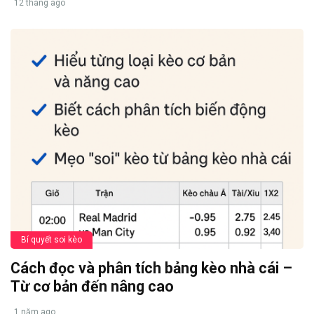
12 tháng ago
Bí quyết soi kèo
Cách đọc và phân tích bảng kèo nhà cái –
Từ cơ bản đến nâng cao
1 năm ago