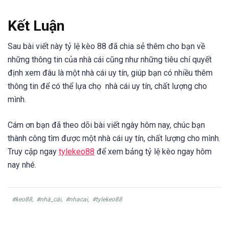
Kết Luận
Sau bài viết này tỷ lệ kèo 88 đã chia sẻ thêm cho bạn về
những thông tin của nhà cái cũng như những tiêu chí quyết
định xem đâu là một nhà cái uy tín, giúp bạn có nhiều thêm
thông tin để có thể lựa chọ nhà cái uy tín, chất lượng cho
mình.
Cám ơn bạn đã theo dõi bài viết ngày hôm nay, chúc bạn
thành công tìm được một nhà cái uy tín, chất lượng cho mình.
Truy cập ngay
tylekeo88
để xem bảng tỷ lệ kèo ngay hôm
nay nhé.
#keo88
,
#nhà_cái
,
#nhacai
,
#tylekeo88