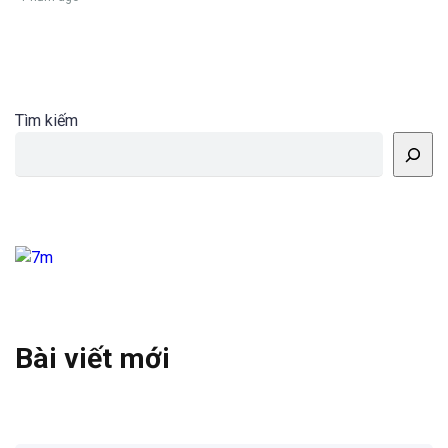
Tìm kiếm
Bài viết mới