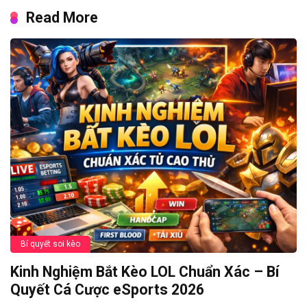
Read More
Bí quyết soi kèo
Kinh Nghiệm Bắt Kèo LOL Chuẩn Xác – Bí
Quyết Cá Cược eSports 2026