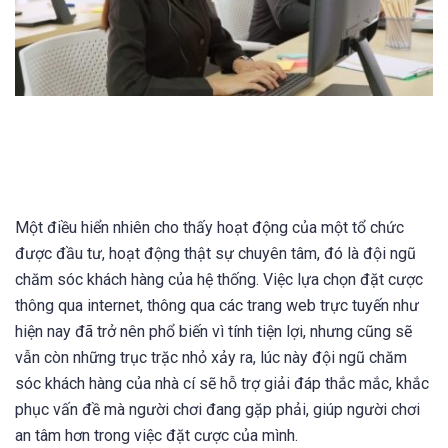
Một điều hiển nhiên cho thấy hoạt động của một tổ chức
được đầu tư, hoạt động thật sự chuyên tâm, đó là đội ngũ
chăm sóc khách hàng của hệ thống. Việc lựa chọn đặt cược
thông qua internet, thông qua các trang web trực tuyến như
hiện nay đã trở nên phổ biến vì tính tiện lợi, nhưng cũng sẽ
vẫn còn những trục trặc nhỏ xảy ra, lúc này đội ngũ chăm
sóc khách hàng của nhà cí sẽ hỗ trợ giải đáp thắc mắc, khắc
phục vấn đề mà người chơi đang gặp phải, giúp người chơi
an tâm hơn trong việc đặt cược của mình.