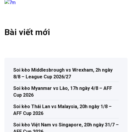
Bài viết mới
Soi kèo Middlesbrough vs Wrexham, 2h ngày
8/8 – League Cup 2026/27
Soi kèo Myanmar vs Lào, 17h ngày 4/8 – AFF
Cup 2026
Soi kèo Thái Lan vs Malaysia, 20h ngày 1/8 –
AFF Cup 2026
Soi kèo Việt Nam vs Singapore, 20h ngày 31/7 –
AFF Cup 2026