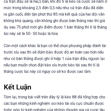
cả trận đấu sẽ là hai,5 bàn, khi đó tỉ lệ kèo cá cược sẽ nằm ở
mức trong khoảng 2,5 đến 0,5 nếu như cả trận đấu đã diễn
ra gần cuối, đến tận phút thứ 85 mà kết quả của hai đội vẫn
không khả quang, vẫn không ghi được bàn thắng nào thì giả
dụ sau 75 phút mới ghi điểm được 1 bàn thắng thì tỉ lệ thắng
lúc này sẽ là 50- 50 hoặc là hòa.
Còn một cách khác là bạn có thể chọn phương pháp đánh tài
trước xỉu sau thì sẽ đảm bảo được độ an toàn cao hơn nếu
như có bàn thắng được ghi ở hiệp 1 của trận đấu, ngược lại
nếu bạn muốn chọn đặt kèo xỉu trước kèo tài sau thì tỉ lệ
thắng cược lúc này có nguy cơ sẽ ko được cao lắm.
Kết Luận
Tóm lại, trong bài viết trên đây tỷ lệ kèo 88 đã tổng hợp cho
các bạn những kinh nghiệm soi kèo tài xỉu cực chuẩn được
tishc góp từ kinh nghiệm của những chuyên gia cá cược lâu