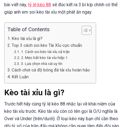
bài viết này,
tỷ lệ kèo 88
sẽ đúc kết ra 3 bí kíp chính có thể
giúp anh em soi kèo tài xỉu một phát ăn ngay.
Table of Contents
Kèo tài xỉu là gì?
Top 3 cách soi kèo Tài Xỉu cực chuẩn.
1. Cách soi kèo tài xỉu cả trận
2. Mẹo bắt kèo tài xỉu hiệp 1
3. Lựa chọn nhà cái uy tín
Cách chơi cá độ bóng đá tài xỉu hoàn hảo
Kết Luận
Kèo tài xỉu là gì?
Trước hết hãy cùng tỷ lệ kèo 88 nhắc lại về khái niệm của
kèo tài xỉu trước. Kèo tài xỉu còn có tên gọi là O/U nghĩa là
Over và Under (trên/dưới). Ở loại kèo này bạn chỉ cần theo
dõi tỷ số của trận đấu mà không cần quan tâm đến đội nào