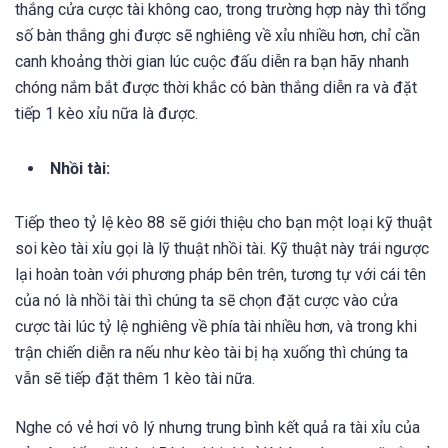
thắng cửa cược tài không cao, trong trường hợp này thì tổng
số bàn thắng ghi được sẽ nghiêng về xỉu nhiều hơn, chỉ cần
canh khoảng thời gian lúc cuộc đấu diễn ra bạn hãy nhanh
chóng nắm bắt được thời khắc có bàn thắng diễn ra và đặt
tiếp 1 kèo xỉu nữa là được.
Nhồi tài:
Tiếp theo tỷ lệ kèo 88 sẽ giới thiệu cho bạn một loại kỹ thuật
soi kèo tài xỉu gọi là lỹ thuật nhồi tài. Kỹ thuật này trái ngược
lại hoàn toàn với phương pháp bên trên, tương tự với cái tên
của nó là nhồi tài thì chúng ta sẽ chọn đặt cược vào cửa
cược tài lúc tỷ lệ nghiêng về phía tài nhiều hơn, và trong khi
trận chiến diễn ra nếu như kèo tài bị hạ xuống thì chúng ta
vẫn sẽ tiếp đặt thêm 1 kèo tài nữa.
Nghe có vẻ hơi vô lý nhưng trung bình kết quả ra tài xỉu của