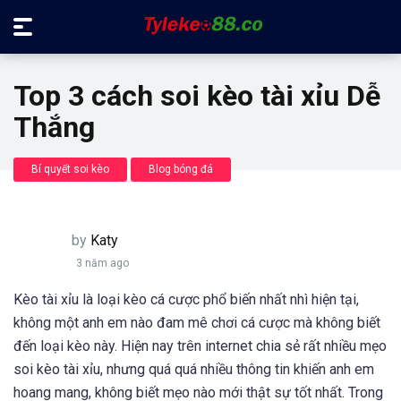
Top 3 cách soi kèo tài xỉu Dễ
Thắng
Bí quyết soi kèo
Blog bóng đá
by
Katy
3 năm ago
Kèo tài xỉu là loại kèo cá cược phổ biến nhất nhì hiện tại,
không một anh em nào đam mê chơi cá cược mà không biết
đến loại kèo này. Hiện nay trên internet chia sẻ rất nhiều mẹo
soi kèo tài xỉu, nhưng quá quá nhiều thông tin khiến anh em
hoang mang, không biết mẹo nào mới thật sự tốt nhất. Trong