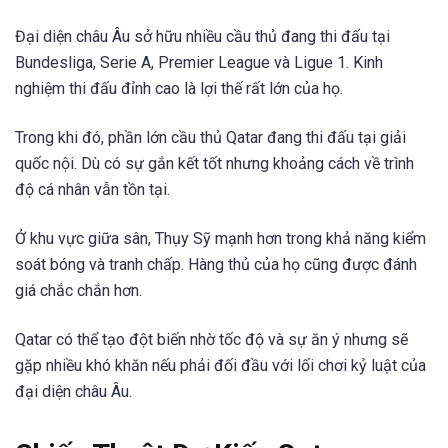
Đại diện châu Âu sở hữu nhiều cầu thủ đang thi đấu tại
Bundesliga, Serie A, Premier League và Ligue 1. Kinh
nghiệm thi đấu đỉnh cao là lợi thế rất lớn của họ.
Trong khi đó, phần lớn cầu thủ Qatar đang thi đấu tại giải
quốc nội. Dù có sự gắn kết tốt nhưng khoảng cách về trình
độ cá nhân vẫn tồn tại.
Ở khu vực giữa sân, Thụy Sỹ mạnh hơn trong khả năng kiểm
soát bóng và tranh chấp. Hàng thủ của họ cũng được đánh
giá chắc chắn hơn.
Qatar có thể tạo đột biến nhờ tốc độ và sự ăn ý nhưng sẽ
gặp nhiều khó khăn nếu phải đối đầu với lối chơi kỷ luật của
đại diện châu Âu.