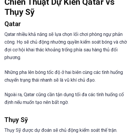
Chiến Thuật Dự Kiến Qatar vs
Thụy Sỹ
Qatar
Qatar nhiều khả năng sẽ lựa chọn lối chơi phòng ngự phản
công. Họ sẽ chủ động nhường quyền kiểm soát bóng và chờ
đợi cơ hội khai thác khoảng trống phía sau hàng thủ đối
phương.
Những pha lên bóng tốc độ ở hai biên cùng các tình huống
chuyển trạng thái nhanh sẽ là vũ khí chủ đạo.
Ngoài ra, Qatar cũng cần tận dụng tối đa các tình huống cố
định nếu muốn tạo nên bất ngờ.
Thụy Sỹ
Thụy Sỹ được dự đoán sẽ chủ động kiểm soát thế trận.