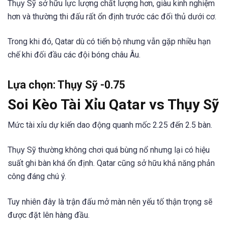
Thụy Sỹ sở hữu lực lượng chất lượng hơn, giàu kinh nghiệm
hơn và thường thi đấu rất ổn định trước các đối thủ dưới cơ.
Trong khi đó, Qatar dù có tiến bộ nhưng vẫn gặp nhiều hạn
chế khi đối đầu các đội bóng châu Âu.
Lựa chọn: Thụy Sỹ -0.75
Soi Kèo Tài Xỉu Qatar vs Thụy Sỹ
Mức tài xỉu dự kiến dao động quanh mốc 2.25 đến 2.5 bàn.
Thụy Sỹ thường không chơi quá bùng nổ nhưng lại có hiệu
suất ghi bàn khá ổn định. Qatar cũng sở hữu khả năng phản
công đáng chú ý.
Tuy nhiên đây là trận đấu mở màn nên yếu tố thận trọng sẽ
được đặt lên hàng đầu.