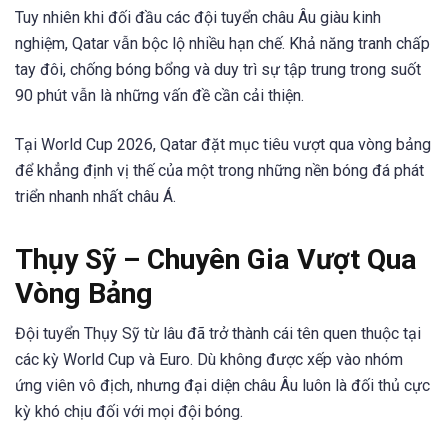
Tuy nhiên khi đối đầu các đội tuyển châu Âu giàu kinh
nghiệm, Qatar vẫn bộc lộ nhiều hạn chế. Khả năng tranh chấp
tay đôi, chống bóng bổng và duy trì sự tập trung trong suốt
90 phút vẫn là những vấn đề cần cải thiện.
Tại World Cup 2026, Qatar đặt mục tiêu vượt qua vòng bảng
để khẳng định vị thế của một trong những nền bóng đá phát
triển nhanh nhất châu Á.
Thụy Sỹ – Chuyên Gia Vượt Qua
Vòng Bảng
Đội tuyển Thụy Sỹ từ lâu đã trở thành cái tên quen thuộc tại
các kỳ World Cup và Euro. Dù không được xếp vào nhóm
ứng viên vô địch, nhưng đại diện châu Âu luôn là đối thủ cực
kỳ khó chịu đối với mọi đội bóng.