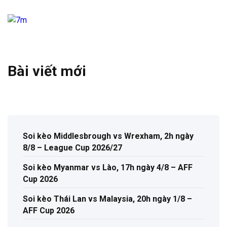
Bài viết mới
Soi kèo Middlesbrough vs Wrexham, 2h ngày
8/8 – League Cup 2026/27
Soi kèo Myanmar vs Lào, 17h ngày 4/8 – AFF
Cup 2026
Soi kèo Thái Lan vs Malaysia, 20h ngày 1/8 –
AFF Cup 2026