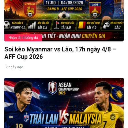
Nhận định bóng đá
Soi kèo Myanmar vs Lào, 17h ngày 4/8 –
AFF Cup 2026
2 ngày ago