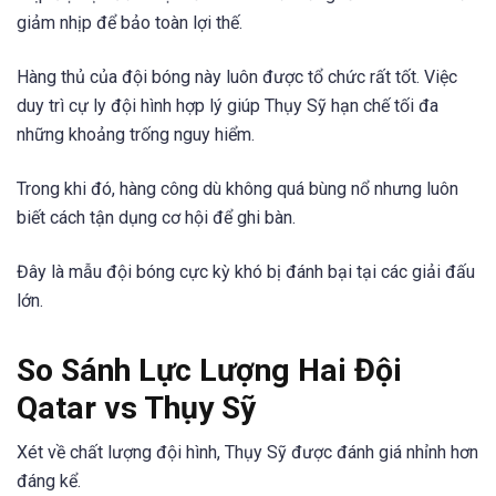
giảm nhịp để bảo toàn lợi thế.
Hàng thủ của đội bóng này luôn được tổ chức rất tốt. Việc
duy trì cự ly đội hình hợp lý giúp Thụy Sỹ hạn chế tối đa
những khoảng trống nguy hiểm.
Trong khi đó, hàng công dù không quá bùng nổ nhưng luôn
biết cách tận dụng cơ hội để ghi bàn.
Đây là mẫu đội bóng cực kỳ khó bị đánh bại tại các giải đấu
lớn.
So Sánh Lực Lượng Hai Đội
Qatar vs Thụy Sỹ
Xét về chất lượng đội hình, Thụy Sỹ được đánh giá nhỉnh hơn
đáng kể.