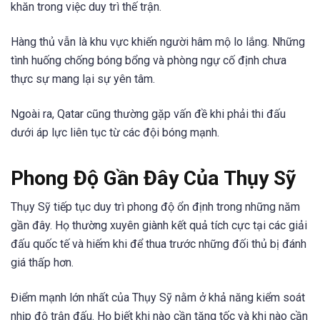
khăn trong việc duy trì thế trận.
Hàng thủ vẫn là khu vực khiến người hâm mộ lo lắng. Những
tình huống chống bóng bổng và phòng ngự cố định chưa
thực sự mang lại sự yên tâm.
Ngoài ra, Qatar cũng thường gặp vấn đề khi phải thi đấu
dưới áp lực liên tục từ các đội bóng mạnh.
Phong Độ Gần Đây Của Thụy Sỹ
Thụy Sỹ tiếp tục duy trì phong độ ổn định trong những năm
gần đây. Họ thường xuyên giành kết quả tích cực tại các giải
đấu quốc tế và hiếm khi để thua trước những đối thủ bị đánh
giá thấp hơn.
Điểm mạnh lớn nhất của Thụy Sỹ nằm ở khả năng kiểm soát
nhịp độ trận đấu. Họ biết khi nào cần tăng tốc và khi nào cần