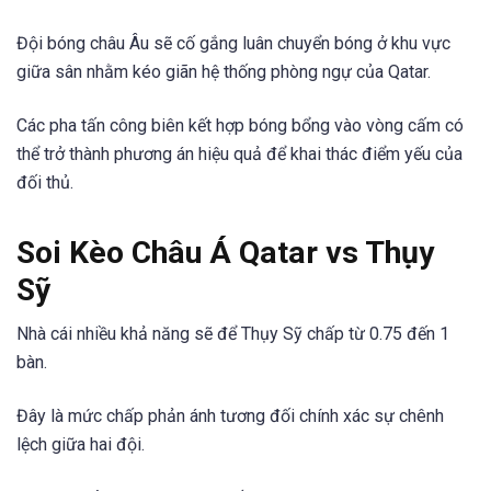
Đội bóng châu Âu sẽ cố gắng luân chuyển bóng ở khu vực
giữa sân nhằm kéo giãn hệ thống phòng ngự của Qatar.
Các pha tấn công biên kết hợp bóng bổng vào vòng cấm có
thể trở thành phương án hiệu quả để khai thác điểm yếu của
đối thủ.
Soi Kèo Châu Á Qatar vs Thụy
Sỹ
Nhà cái nhiều khả năng sẽ để Thụy Sỹ chấp từ 0.75 đến 1
bàn.
Đây là mức chấp phản ánh tương đối chính xác sự chênh
lệch giữa hai đội.