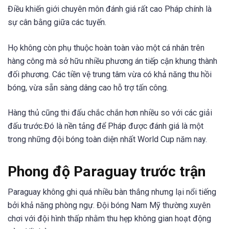
Điều khiến giới chuyên môn đánh giá rất cao Pháp chính là
sự cân bằng giữa các tuyến.
Họ không còn phụ thuộc hoàn toàn vào một cá nhân trên
hàng công mà sở hữu nhiều phương án tiếp cận khung thành
đối phương. Các tiền vệ trung tâm vừa có khả năng thu hồi
bóng, vừa sẵn sàng dâng cao hỗ trợ tấn công.
Hàng thủ cũng thi đấu chắc chắn hơn nhiều so với các giải
đấu trước.Đó là nền tảng để Pháp được đánh giá là một
trong những đội bóng toàn diện nhất World Cup năm nay.
Phong độ Paraguay trước trận
Paraguay không ghi quá nhiều bàn thắng nhưng lại nổi tiếng
bởi khả năng phòng ngự. Đội bóng Nam Mỹ thường xuyên
chơi với đội hình thấp nhằm thu hẹp không gian hoạt động