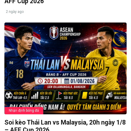
AFF Cup 2026
2 ngày ago
Nhận định bóng đá
Soi kèo Thái Lan vs Malaysia, 20h ngày 1/8
– AFF Cup 2026