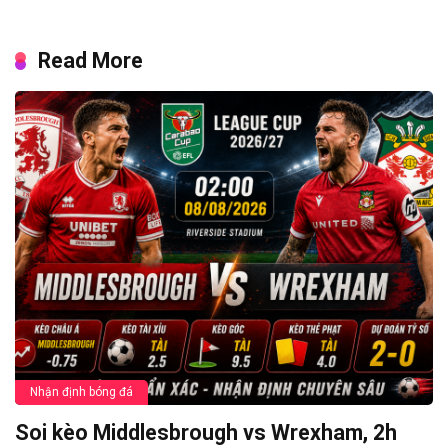
Read More
Nhận định bóng đá
Soi kèo Middlesbrough vs Wrexham, 2h