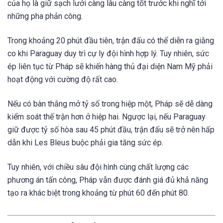
của họ là giữ sạch lưới càng lâu càng tốt trước khi nghĩ tới
những pha phản công.
Trong khoảng 20 phút đầu tiên, trận đấu có thể diễn ra giằng
co khi Paraguay duy trì cự ly đội hình hợp lý. Tuy nhiên, sức
ép liên tục từ Pháp sẽ khiến hàng thủ đại diện Nam Mỹ phải
hoạt động với cường độ rất cao.
Nếu có bàn thắng mở tỷ số trong hiệp một, Pháp sẽ dễ dàng
kiểm soát thế trận hơn ở hiệp hai. Ngược lại, nếu Paraguay
giữ được tỷ số hòa sau 45 phút đầu, trận đấu sẽ trở nên hấp
dẫn khi Les Bleus buộc phải gia tăng sức ép.
Tuy nhiên, với chiều sâu đội hình cùng chất lượng các
phương án tấn công, Pháp vẫn được đánh giá đủ khả năng
tạo ra khác biệt trong khoảng từ phút 60 đến phút 80.