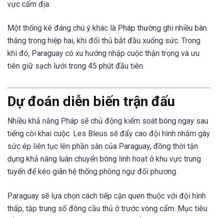
vực cấm địa.
Một thống kê đáng chú ý khác là Pháp thường ghi nhiều bàn
thắng trong hiệp hai, khi đối thủ bắt đầu xuống sức. Trong
khi đó, Paraguay có xu hướng nhập cuộc thận trọng và ưu
tiên giữ sạch lưới trong 45 phút đầu tiên.
Dự đoán diễn biến trận đấu
Nhiều khả năng Pháp sẽ chủ động kiểm soát bóng ngay sau
tiếng còi khai cuộc. Les Bleus sẽ đẩy cao đội hình nhằm gây
sức ép liên tục lên phần sân của Paraguay, đồng thời tận
dụng khả năng luân chuyển bóng linh hoạt ở khu vực trung
tuyến để kéo giãn hệ thống phòng ngự đối phương.
Paraguay sẽ lựa chọn cách tiếp cận quen thuộc với đội hình
thấp, tập trung số đông cầu thủ ở trước vòng cấm. Mục tiêu