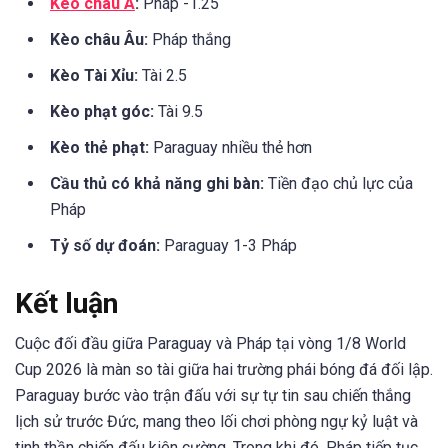
Kèo châu Á
:
Pháp -1.25
Kèo châu Âu:
Pháp thắng
Kèo Tài Xỉu:
Tài 2.5
Kèo phạt góc:
Tài 9.5
Kèo thẻ phạt:
Paraguay nhiều thẻ hơn
Cầu thủ có khả năng ghi bàn:
Tiền đạo chủ lực của
Pháp
Tỷ số dự đoán:
Paraguay 1-3 Pháp
Kết luận
Cuộc đối đầu giữa Paraguay và Pháp tại vòng 1/8 World
Cup 2026 là màn so tài giữa hai trường phái bóng đá đối lập.
Paraguay bước vào trận đấu với sự tự tin sau chiến thắng
lịch sử trước Đức, mang theo lối chơi phòng ngự kỷ luật và
tinh thần chiến đấu kiên cường. Trong khi đó, Pháp tiếp tục