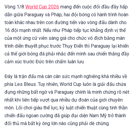
Vòng 1/8
World Cup 2026
mang đến cuộc đối đầu đầy hấp
dẫn giữa Paraguay và Pháp, hai đội bóng có hành trình hoàn
toàn khác nhau trên con đường tiến vào vòng đấu dành cho
16 đội mạnh nhất. Nếu như Pháp tiếp tục khẳng định vị thế
của một ứng cử viên sáng giá cho chức vô địch bằng màn
trình diễn thuyết phục trước Thụy Điển thì Paraguay lại khiến
cả thế giới bóng đá phải nhắc đến mình sau chiến thắng đầy
cảm xúc trước Đức trên chấm luân lưu.
Đây là trận đấu mà cán cân sức mạnh nghiêng khá nhiều về
phía Les Bleus. Tuy nhiên, World Cup luôn là giải đấu chứa
đựng những bất ngờ và Paraguay chính là minh chứng rõ nét
nhất khi liên tiếp vượt qua nhiều dự đoán của giới chuyên
môn. Lối chơi giàu thể lực, kỷ luật chiến thuật cùng tinh thần
chiến đấu ngoan cường đã giúp đại diện Nam Mỹ trở thành
đối thủ mà bất kỳ ông lớn nào cũng phải dè chừng.