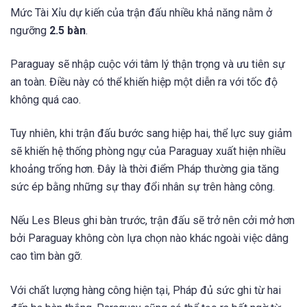
Mức Tài Xỉu dự kiến của trận đấu nhiều khả năng nằm ở
ngưỡng
2.5 bàn
.
Paraguay sẽ nhập cuộc với tâm lý thận trọng và ưu tiên sự
an toàn. Điều này có thể khiến hiệp một diễn ra với tốc độ
không quá cao.
Tuy nhiên, khi trận đấu bước sang hiệp hai, thể lực suy giảm
sẽ khiến hệ thống phòng ngự của Paraguay xuất hiện nhiều
khoảng trống hơn. Đây là thời điểm Pháp thường gia tăng
sức ép bằng những sự thay đổi nhân sự trên hàng công.
Nếu Les Bleus ghi bàn trước, trận đấu sẽ trở nên cởi mở hơn
bởi Paraguay không còn lựa chọn nào khác ngoài việc dâng
cao tìm bàn gỡ.
Với chất lượng hàng công hiện tại, Pháp đủ sức ghi từ hai