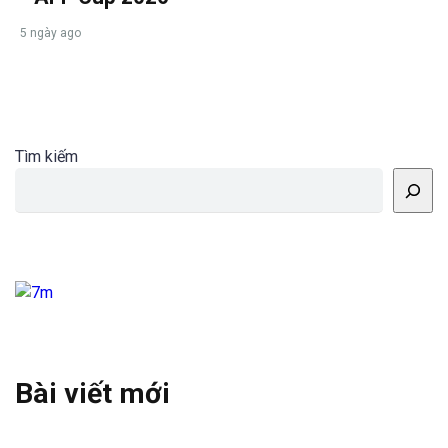
5 ngày ago
Tìm kiếm
Bài viết mới