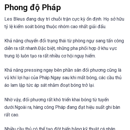
Phong độ Pháp
Les Bleus đang duy trì chuỗi trận cực kỳ ổn định. Họ sở hữu
tỷ lệ kiểm soát bóng thuộc nhóm cao nhất giải đấu.
Khả năng chuyển đổi trạng thái từ phòng ngự sang tấn công
diễn ra rất nhanh.Đặc biệt, những pha phối hợp ở khu vực
trung lộ luôn tạo ra rất nhiều cơ hội nguy hiểm.
Khả năng pressing ngay bên phần sân đối phương cũng là
vũ khí lợi hại của Pháp.Ngay sau khi mất bóng, các cầu thủ
áo lam lập tức áp sát nhằm đoạt bóng trở lại.
Nhờ vậy, đối phương rất khó triển khai bóng từ tuyến
dưới.Ngoài ra, hàng công Pháp đang đạt hiệu suất ghi bàn
rất cao.
Nhiều cầu thủ có thể tạo đột biến bằng kỹ thuật cá nhân