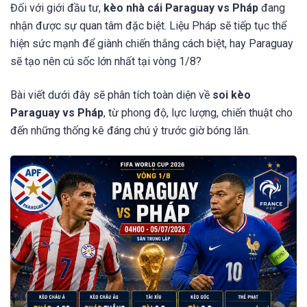
Đối với giới đầu tư,
kèo nhà cái Paraguay vs Pháp
đang
nhận được sự quan tâm đặc biệt. Liệu Pháp sẽ tiếp tục thể
hiện sức mạnh để giành chiến thắng cách biệt, hay Paraguay
sẽ tạo nên cú sốc lớn nhất tại vòng 1/8?
Bài viết dưới đây sẽ phân tích toàn diện về
soi kèo
Paraguay vs Pháp
, từ phong độ, lực lượng, chiến thuật cho
đến những thống kê đáng chú ý trước giờ bóng lăn.