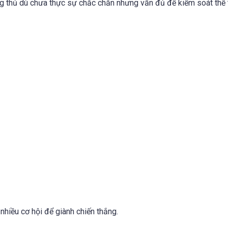
ng thủ dù chưa thực sự chắc chắn nhưng vẫn đủ để kiểm soát thế 
nhiều cơ hội để giành chiến thắng.