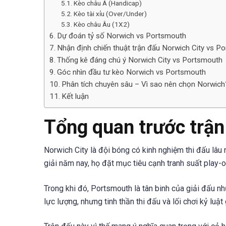
Kèo châu Á (Handicap)
Kèo tài xỉu (Over/Under)
Kèo châu Âu (1X2)
Dự đoán tỷ số Norwich vs Portsmouth
Nhận định chiến thuật trận đấu Norwich City vs P
Thống kê đáng chú ý Norwich City vs Portsmouth
Góc nhìn đầu tư kèo Norwich vs Portsmouth
Phân tích chuyên sâu – Vì sao nên chọn Norwich
Kết luận
Tổng quan trước trận
Norwich City là đội bóng có kinh nghiệm thi đấu l
giải năm nay, họ đặt mục tiêu cạnh tranh suất play-
Trong khi đó, Portsmouth là tân binh của giải đấu n
lực lượng, nhưng tinh thần thi đấu và lối chơi kỷ luật