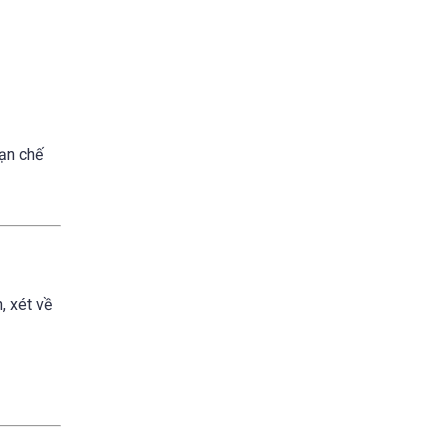
ạn chế
, xét về