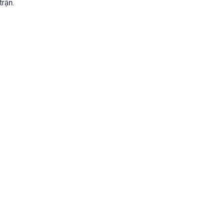
trận.