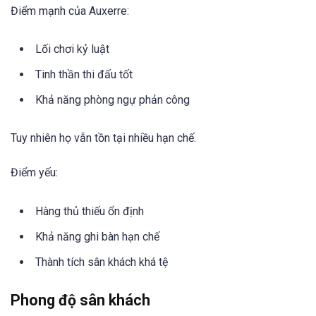
Điểm mạnh của Auxerre:
Lối chơi kỷ luật
Tinh thần thi đấu tốt
Khả năng phòng ngự phản công
Tuy nhiên họ vẫn tồn tại nhiều hạn chế.
Điểm yếu:
Hàng thủ thiếu ổn định
Khả năng ghi bàn hạn chế
Thành tích sân khách khá tệ
Phong độ sân khách