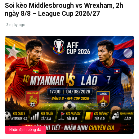
Soi kèo Middlesbrough vs Wrexham, 2h
ngày 8/8 – League Cup 2026/27
3 ngày ago
Nhận định bóng đá