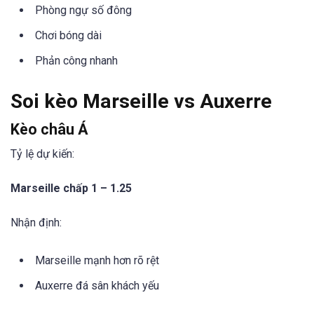
Phòng ngự số đông
Chơi bóng dài
Phản công nhanh
Soi kèo Marseille vs Auxerre
Kèo châu Á
Tỷ lệ dự kiến:
Marseille chấp 1 – 1.25
Nhận định:
Marseille mạnh hơn rõ rệt
Auxerre đá sân khách yếu