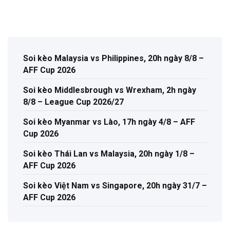
Soi kèo Malaysia vs Philippines, 20h ngày 8/8 –
AFF Cup 2026
Soi kèo Middlesbrough vs Wrexham, 2h ngày
8/8 – League Cup 2026/27
Soi kèo Myanmar vs Lào, 17h ngày 4/8 – AFF
Cup 2026
Soi kèo Thái Lan vs Malaysia, 20h ngày 1/8 –
AFF Cup 2026
Soi kèo Việt Nam vs Singapore, 20h ngày 31/7 –
AFF Cup 2026