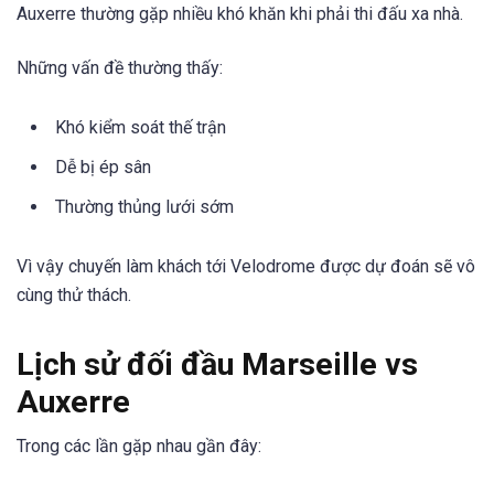
Auxerre thường gặp nhiều khó khăn khi phải thi đấu xa nhà.
Những vấn đề thường thấy:
Khó kiểm soát thế trận
Dễ bị ép sân
Thường thủng lưới sớm
Vì vậy chuyến làm khách tới Velodrome được dự đoán sẽ vô
cùng thử thách.
Lịch sử đối đầu Marseille vs
Auxerre
Trong các lần gặp nhau gần đây: