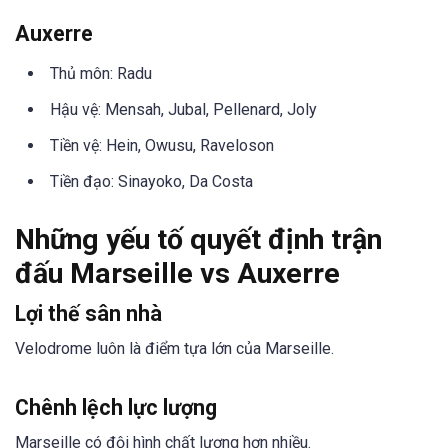
Auxerre
Thủ môn: Radu
Hậu vệ: Mensah, Jubal, Pellenard, Joly
Tiền vệ: Hein, Owusu, Raveloson
Tiền đạo: Sinayoko, Da Costa
Những yếu tố quyết định trận
đấu Marseille vs Auxerre
Lợi thế sân nhà
Velodrome luôn là điểm tựa lớn của Marseille.
Chênh lệch lực lượng
Marseille có đội hình chất lượng hơn nhiều.