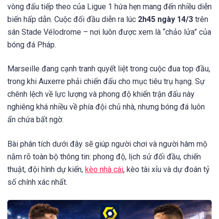
vòng đấu tiếp theo của
Ligue 1
hứa hẹn mang đến nhiều diễn
biến hấp dẫn. Cuộc đối đầu diễn ra lúc
2h45 ngày 14/3
trên
sân
Stade Vélodrome
– nơi luôn được xem là “chảo lửa” của
bóng đá Pháp.
Marseille đang cạnh tranh quyết liệt trong cuộc đua top đầu,
trong khi Auxerre phải chiến đấu cho mục tiêu trụ hạng. Sự
chênh lệch về lực lượng và phong độ khiến trận đấu này
nghiêng khá nhiều về phía đội chủ nhà, nhưng bóng đá luôn
ẩn chứa bất ngờ.
Bài phân tích dưới đây sẽ giúp người chơi và người hâm mộ
nắm rõ toàn bộ thông tin: phong độ, lịch sử đối đầu, chiến
thuật, đội hình dự kiến,
kèo nhà cái
, kèo tài xỉu và dự đoán tỷ
số chính xác nhất.