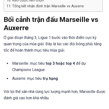
Kèo cược nên chọn
Tổng kết nhận định trận Marseille vs Auxerre
Bối cảnh trận đấu Marseille vs
Auxerre
Ở giai đoạn tháng 3, Ligue 1 bước vào thời điểm cực kỳ
quan trọng của mùa giải. Đây là lúc các đội bóng phải tăng
tốc để hoàn thành mục tiêu mùa giải.
Marseille: mục tiêu
top 3 hoặc top 4
để dự
Champions League
Auxerre: mục tiêu
trụ hạng
Với lợi thế sân nhà cùng lực lượng mạnh hơn, Marseille được
đánh giá cao hơn khá nhiều.