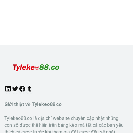
L
T
F
T
i
w
a
u
Giới thiệt về Tylekeo88
.
co
n
i
c
m
Tylekeo88.co là địa chỉ website chuyên cập nhật những
k
t
e
b
con số được thể hiện trên bảng kèo mà tất cả các bạn yêu
thích cá cược trước khi tham gia đặt cược đều sẽ phải