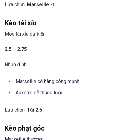
Lựa chọn:
Marseille -1
Kèo tài xỉu
Mốc tài xỉu dự kiến:
2.5 – 2.75
Nhận định:
Marseille có hàng công mạnh
Auxerre dễ thủng lưới
Lựa chọn:
Tài 2.5
Kèo phạt góc
Marseille thường: