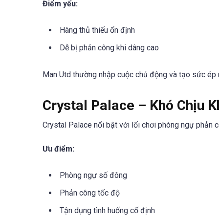
Điểm yếu:
Hàng thủ thiếu ổn định
Dễ bị phản công khi dâng cao
Man Utd thường nhập cuộc chủ động và tạo sức ép 
Crystal Palace – Khó Chịu 
Crystal Palace nổi bật với lối chơi phòng ngự phản c
Ưu điểm:
Phòng ngự số đông
Phản công tốc độ
Tận dụng tình huống cố định