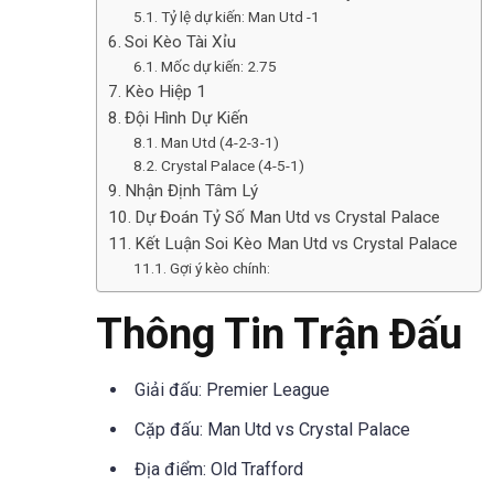
Tỷ lệ dự kiến: Man Utd -1
Soi Kèo Tài Xỉu
Mốc dự kiến: 2.75
Kèo Hiệp 1
Đội Hình Dự Kiến
Man Utd (4-2-3-1)
Crystal Palace (4-5-1)
Nhận Định Tâm Lý
Dự Đoán Tỷ Số Man Utd vs Crystal Palace
Kết Luận Soi Kèo Man Utd vs Crystal Palace
Gợi ý kèo chính:
Thông Tin Trận Đấu
Giải đấu: Premier League
Cặp đấu: Man Utd vs Crystal Palace
Địa điểm:
Old Trafford