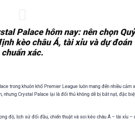
stal Palace hôm nay: nên chọn Qu
ịnh kèo châu Á, tài xỉu và dự đoán
chuẩn xác.
lace
trong khuôn khổ
Premier League
luôn mang đến nhiều cảm 
 nhưng Crystal Palace lại là đối thủ không dễ bị bắt nạt, đặc biệt
ong độ, lịch sử đối đầu, chiến thuật và soi kèo châu Á – tài xỉu –