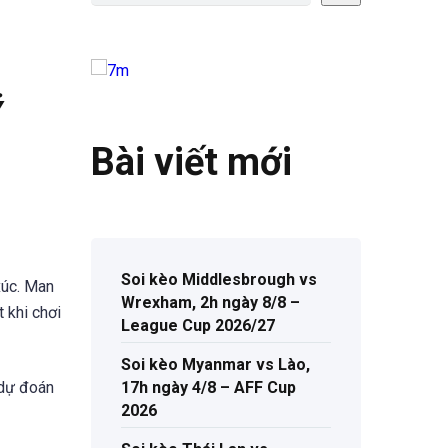
ỷ
Bài viết mới
Soi kèo Middlesbrough vs
xúc. Man
Wrexham, 2h ngày 8/8 –
 khi chơi
League Cup 2026/27
Soi kèo Myanmar vs Lào,
17h ngày 4/8 – AFF Cup
 dự đoán
2026