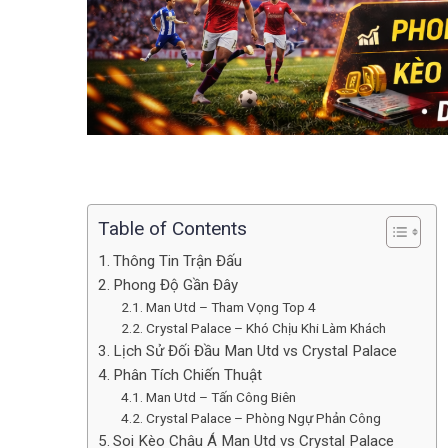
Table of Contents
Thông Tin Trận Đấu
Phong Độ Gần Đây
Man Utd – Tham Vọng Top 4
Crystal Palace – Khó Chịu Khi Làm Khách
Lịch Sử Đối Đầu Man Utd vs Crystal Palace
Phân Tích Chiến Thuật
Man Utd – Tấn Công Biên
Crystal Palace – Phòng Ngự Phản Công
Soi Kèo Châu Á Man Utd vs Crystal Palace