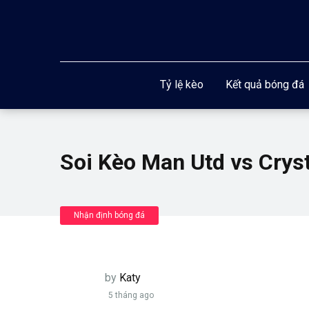
Tỷ lệ kèo
Kết quả bóng đá
Soi Kèo Man Utd vs Crys
Nhận định bóng đá
by
Katy
5 tháng ago