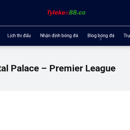
Lịch thi đấu
Nhận định bóng đá
Blog bóng đá
Trự
tal Palace – Premier League