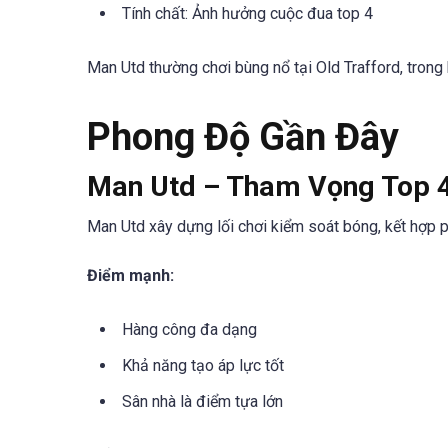
Tính chất: Ảnh hưởng cuộc đua top 4
Man Utd thường chơi bùng nổ tại Old Trafford, trong 
Phong Độ Gần Đây
Man Utd – Tham Vọng Top 
Man Utd xây dựng lối chơi kiểm soát bóng, kết hợp p
Điểm mạnh:
Hàng công đa dạng
Khả năng tạo áp lực tốt
Sân nhà là điểm tựa lớn