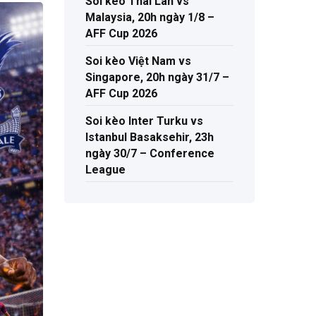
Soi kèo Thái Lan vs
Malaysia, 20h ngày 1/8 –
AFF Cup 2026
Soi kèo Việt Nam vs
Singapore, 20h ngày 31/7 –
AFF Cup 2026
Soi kèo Inter Turku vs
Istanbul Basaksehir, 23h
ngày 30/7 – Conference
League