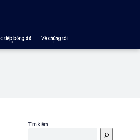
c tiếp bóng đá
Về chúng tôi
Tìm kiếm