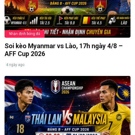
Nhận định bóng đá
Soi kèo Myanmar vs Lào, 17h ngày 4/8 –
AFF Cup 2026
4 ngày ago