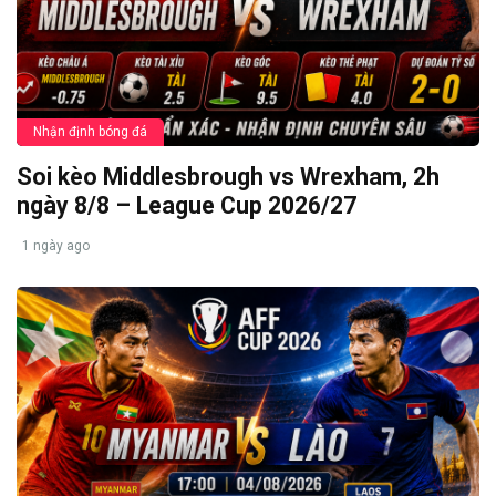
Nhận định bóng đá
Soi kèo Middlesbrough vs Wrexham, 2h
ngày 8/8 – League Cup 2026/27
1 ngày ago