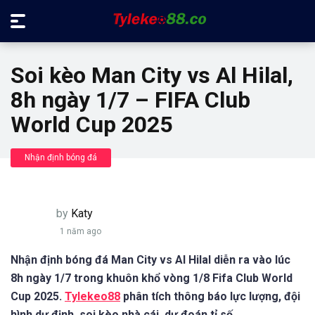
Soi kèo Man City vs Al Hilal,
8h ngày 1/7 – FIFA Club
World Cup 2025
Nhận định bóng đá
by
Katy
1 năm ago
Nhận định bóng đá Man City vs Al Hilal diễn ra vào lúc
8h ngày 1/7 trong khuôn khổ vòng 1/8 Fifa Club World
Cup 2025.
Tylekeo88
phân tích thông báo lực lượng, đội
hình dự định, soi kèo nhà cái, dự đoán tỉ số.