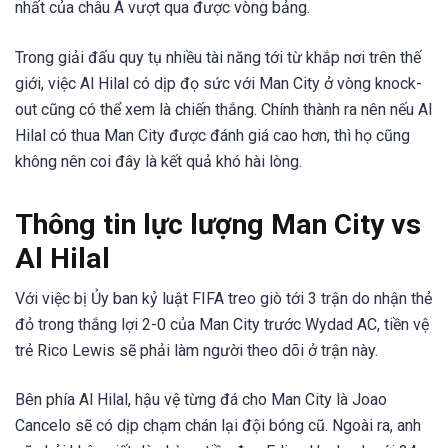
nhất của châu Á vượt qua được vòng bảng.
Trong giải đấu quy tụ nhiều tài năng tới từ khắp nơi trên thế
giới, việc Al Hilal có dịp đọ sức với Man City ở vòng knock-
out cũng có thể xem là chiến thắng. Chính thành ra nên nếu Al
Hilal có thua Man City được đánh giá cao hơn, thì họ cũng
không nên coi đây là kết quả khó hài lòng.
Thông tin lực lượng Man City vs
Al Hilal
Với việc bị Ủy ban kỷ luật FIFA treo giò tới 3 trận do nhận thẻ
đỏ trong thắng lợi 2-0 của Man City trước Wydad AC, tiền vệ
trẻ Rico Lewis sẽ phải làm người theo dõi ở trận này.
Bên phía Al Hilal, hậu vệ từng đá cho Man City là Joao
Cancelo sẽ có dịp chạm chán lại đội bóng cũ. Ngoài ra, anh