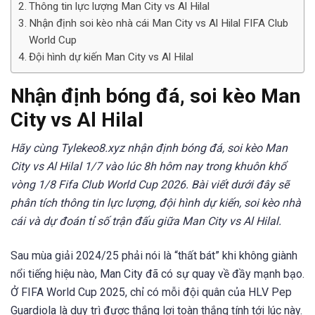
Thông tin lực lượng Man City vs Al Hilal
Nhận định soi kèo nhà cái Man City vs Al Hilal FIFA Club
World Cup
Đội hình dự kiến Man City vs Al Hilal
Nhận định bóng đá, soi kèo Man
City vs Al Hilal
Hãy cùng Tylekeo8.xyz nhận định bóng đá, soi kèo Man
City vs Al Hilal 1/7 vào lúc 8h hôm nay trong khuôn khổ
vòng 1/8 Fifa Club World Cup 2026. Bài viết dưới đây sẽ
phân tích thông tin lực lượng, đội hình dự kiến, soi kèo nhà
cái và dự đoán tỉ số trận đấu giữa Man City vs Al Hilal.
Sau mùa giải 2024/25 phải nói là “thất bát” khi không giành
nổi tiếng hiệu nào, Man City đã có sự quay về đầy mạnh bạo.
Ở FIFA World Cup 2025, chỉ có mỗi đội quân của HLV Pep
Guardiola là duy trì được thắng lợi toàn thắng tính tới lúc này.