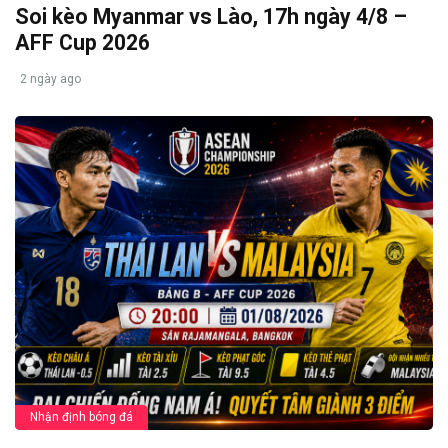
Soi kèo Myanmar vs Lào, 17h ngày 4/8 –
AFF Cup 2026
2 ngày ago
Nhận định bóng đá