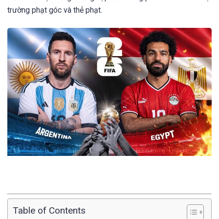
trường phạt góc và thẻ phạt.
Table of Contents