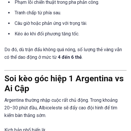
Phạm lỗi chiến thuật trong pha phản công.
Tranh chấp từ phía sau.
Câu giờ hoặc phản ứng với trọng tài.
Kéo áo khi đối phương tăng tốc.
Do đó, dù trận đấu không quá nóng, số lượng thẻ vàng vẫn
có thể dao động ở mức từ
4 đến 6 thẻ
.
Soi kèo góc hiệp 1 Argentina vs
Ai Cập
Argentina thường nhập cuộc rất chủ động. Trong khoảng
20–30 phút đầu, Albiceleste sẽ đẩy cao đội hình để tìm
kiếm bàn thắng sớm.
Kịch bản phổ biến là: