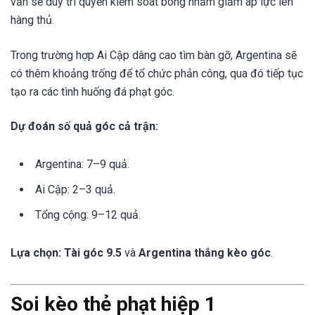
vẫn sẽ duy trì quyền kiểm soát bóng nhằm giảm áp lực lên
hàng thủ.
Trong trường hợp Ai Cập dâng cao tìm bàn gỡ, Argentina sẽ
có thêm khoảng trống để tổ chức phản công, qua đó tiếp tục
tạo ra các tình huống đá phạt góc.
Dự đoán số quả góc cả trận:
Argentina: 7–9 quả.
Ai Cập: 2–3 quả.
Tổng cộng: 9–12 quả.
Lựa chọn:
Tài góc 9.5
và
Argentina thắng kèo góc
.
Soi kèo thẻ phạt hiệp 1