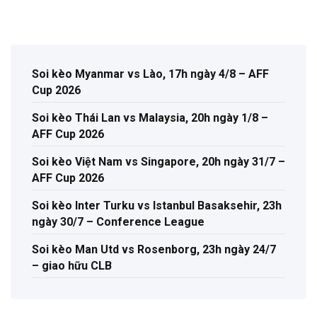
Soi kèo Myanmar vs Lào, 17h ngày 4/8 – AFF
Cup 2026
Soi kèo Thái Lan vs Malaysia, 20h ngày 1/8 –
AFF Cup 2026
Soi kèo Việt Nam vs Singapore, 20h ngày 31/7 –
AFF Cup 2026
Soi kèo Inter Turku vs Istanbul Basaksehir, 23h
ngày 30/7 – Conference League
Soi kèo Man Utd vs Rosenborg, 23h ngày 24/7
– giao hữu CLB