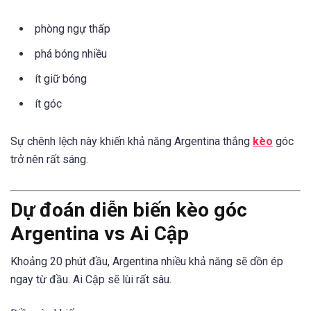
phòng ngự thấp
phá bóng nhiều
ít giữ bóng
ít góc
Sự chênh lệch này khiến khả năng Argentina thắng
kèo
góc
trở nên rất sáng.
Dự đoán diễn biến kèo góc
Argentina vs Ai Cập
Khoảng 20 phút đầu, Argentina nhiều khả năng sẽ dồn ép
ngay từ đầu. Ai Cập sẽ lùi rất sâu.