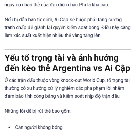
nguy cơ nhận thẻ của đại diện châu Phi là khá cao.
Nếu bị dẫn bàn từ sớm, Ai Cập sẽ buộc phải tăng cường
tranh chấp để giành lại quyền kiểm soát bóng. Điều này càng
làm xác suất xuất hiện nhiều thẻ vàng tăng lên.
Yếu tố trọng tài và ảnh hưởng
đến kèo thẻ Argentina vs Ai Cập
Ở các trận đấu thuộc vòng knock-out World Cup, tổ trọng tài
thường có xu hướng xử lý nghiêm các pha phạm lỗi nhằm
đảm bảo tính công bằng và kiểm soát nhịp độ trận đấu.
Những lỗi dễ bị rút thẻ bao gồm:
Cản người không bóng.