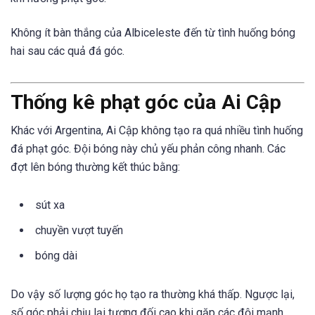
Không ít bàn thắng của Albiceleste đến từ tình huống bóng
hai sau các quả đá góc.
Thống kê phạt góc của Ai Cập
Khác với Argentina, Ai Cập không tạo ra quá nhiều tình huống
đá phạt góc. Đội bóng này chủ yếu phản công nhanh. Các
đợt lên bóng thường kết thúc bằng:
sút xa
chuyền vượt tuyến
bóng dài
Do vậy số lượng góc họ tạo ra thường khá thấp. Ngược lại,
số góc phải chịu lại tương đối cao khi gặp các đội mạnh.