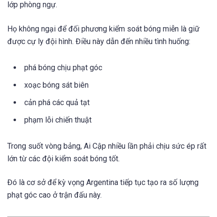
lớp phòng ngự.
Họ không ngại để đối phương kiểm soát bóng miễn là giữ
được cự ly đội hình. Điều này dẫn đến nhiều tình huống:
phá bóng chịu phạt góc
xoạc bóng sát biên
cản phá các quả tạt
phạm lỗi chiến thuật
Trong suốt vòng bảng, Ai Cập nhiều lần phải chịu sức ép rất
lớn từ các đội kiểm soát bóng tốt.
Đó là cơ sở để kỳ vọng Argentina tiếp tục tạo ra số lượng
phạt góc cao ở trận đấu này.