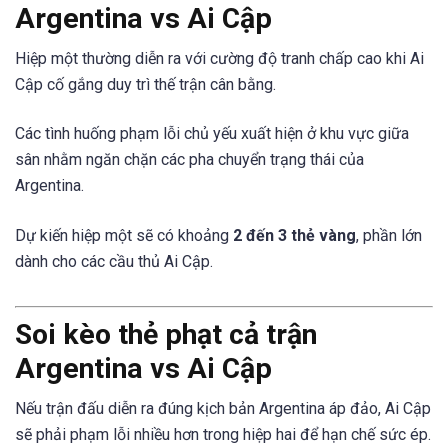
Argentina vs Ai Cập
Hiệp một thường diễn ra với cường độ tranh chấp cao khi Ai
Cập cố gắng duy trì thế trận cân bằng.
Các tình huống phạm lỗi chủ yếu xuất hiện ở khu vực giữa
sân nhằm ngăn chặn các pha chuyển trạng thái của
Argentina.
Dự kiến hiệp một sẽ có khoảng
2 đến 3 thẻ vàng
, phần lớn
dành cho các cầu thủ Ai Cập.
Soi kèo thẻ phạt cả trận
Argentina vs Ai Cập
Nếu trận đấu diễn ra đúng kịch bản Argentina áp đảo, Ai Cập
sẽ phải phạm lỗi nhiều hơn trong hiệp hai để hạn chế sức ép.