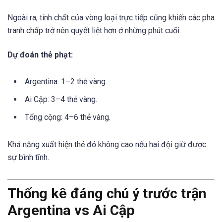
Ngoài ra, tính chất của vòng loại trực tiếp cũng khiến các pha
tranh chấp trở nên quyết liệt hơn ở những phút cuối.
Dự đoán thẻ phạt:
Argentina: 1–2 thẻ vàng.
Ai Cập: 3–4 thẻ vàng.
Tổng cộng: 4–6 thẻ vàng.
Khả năng xuất hiện thẻ đỏ không cao nếu hai đội giữ được
sự bình tĩnh.
Thống kê đáng chú ý trước trận
Argentina vs Ai Cập