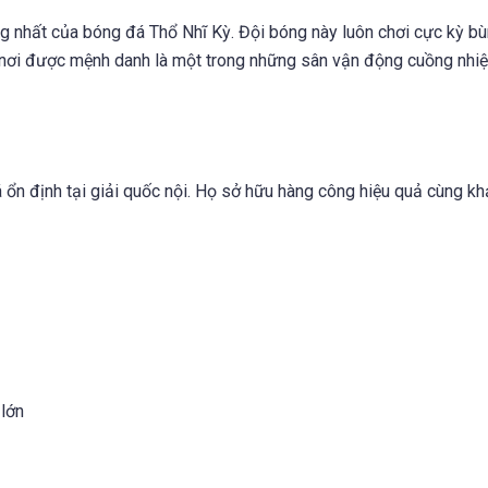
g nhất của bóng đá Thổ Nhĩ Kỳ. Đội bóng này luôn chơi cực kỳ bù
 nơi được mệnh danh là một trong những sân vận động cuồng nhiệ
 ổn định tại giải quốc nội. Họ sở hữu hàng công hiệu quả cùng k
 lớn