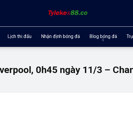
Lịch thi đấu
Nhận định bóng đá
Blog bóng đá
Trự
Liverpool, 0h45 ngày 11/3 – Ch