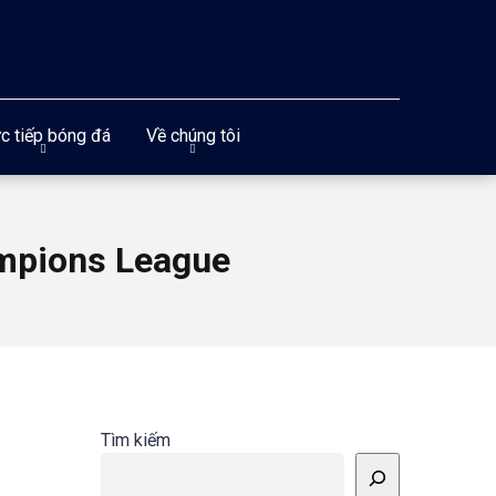
c tiếp bóng đá
Về chúng tôi
ampions League
Tìm kiếm