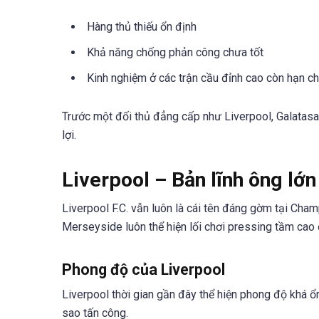
Hàng thủ thiếu ổn định
Khả năng chống phản công chưa tốt
Kinh nghiệm ở các trận cầu đỉnh cao còn hạn c
Trước một đối thủ đẳng cấp như Liverpool, Galatasa
lợi.
Liverpool – Bản lĩnh ông lớ
Liverpool F.C.
vẫn luôn là cái tên đáng gờm tại Cha
Merseyside luôn thể hiện lối chơi pressing tầm cao 
Phong độ của Liverpool
Liverpool thời gian gần đây thể hiện phong độ khá ổ
sao tấn công.