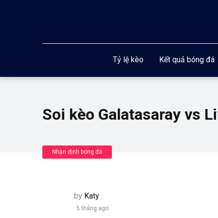
Tỷ lệ kèo
Kết quả bóng đá
Soi kèo Galatasaray vs 
Nhận định bóng đá
by
Katy
5 tháng ago