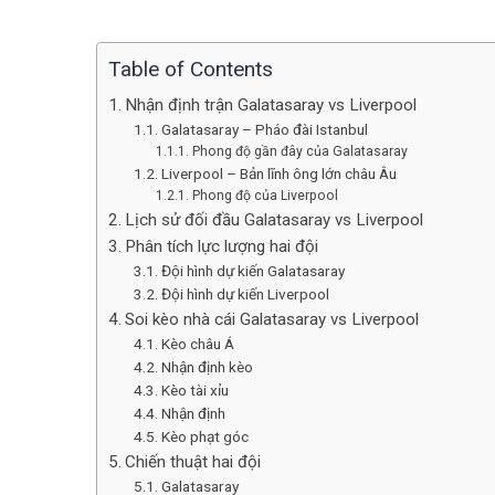
Table of Contents
Nhận định trận Galatasaray vs Liverpool
Galatasaray – Pháo đài Istanbul
Phong độ gần đây của Galatasaray
Liverpool – Bản lĩnh ông lớn châu Âu
Phong độ của Liverpool
Lịch sử đối đầu Galatasaray vs Liverpool
Phân tích lực lượng hai đội
Đội hình dự kiến Galatasaray
Đội hình dự kiến Liverpool
Soi kèo nhà cái Galatasaray vs Liverpool
Kèo châu Á
Nhận định kèo
Kèo tài xỉu
Nhận định
Kèo phạt góc
Chiến thuật hai đội
Galatasaray