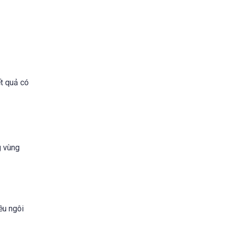
ết quả có
g vùng
ều ngôi