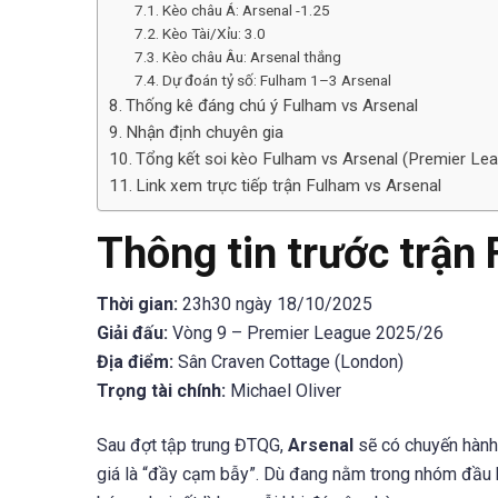
Kèo châu Á: Arsenal -1.25
Kèo Tài/Xỉu: 3.0
Kèo châu Âu: Arsenal thắng
Dự đoán tỷ số: Fulham 1–3 Arsenal
Thống kê đáng chú ý Fulham vs Arsenal
Nhận định chuyên gia
Tổng kết soi kèo Fulham vs Arsenal (Premier Le
Link xem trực tiếp trận Fulham vs Arsenal
Thông tin trước trận
Thời gian:
23h30 ngày 18/10/2025
Giải đấu:
Vòng 9 – Premier League 2025/26
Địa điểm:
Sân Craven Cottage (London)
Trọng tài chính:
Michael Oliver
Sau đợt tập trung ĐTQG,
Arsenal
sẽ có chuyến hành
giá là “đầy cạm bẫy”. Dù đang nằm trong nhóm đầu 