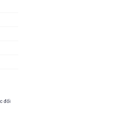
ộc đối