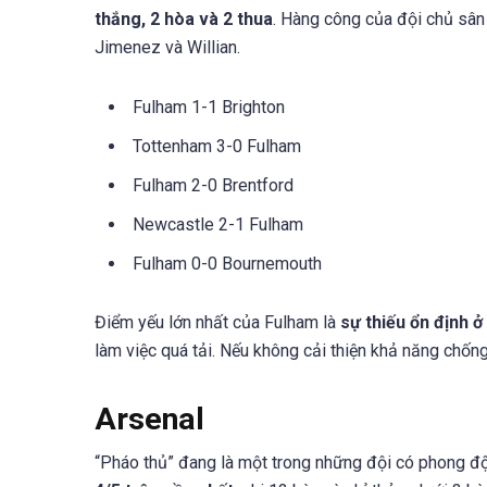
thắng, 2 hòa và 2 thua
. Hàng công của đội chủ sân
Jimenez và Willian.
Fulham 1-1 Brighton
Tottenham 3-0 Fulham
Fulham 2-0 Brentford
Newcastle 2-1 Fulham
Fulham 0-0 Bournemouth
Điểm yếu lớn nhất của Fulham là
sự thiếu ổn định ở
làm việc quá tải. Nếu không cải thiện khả năng chống
Arsenal
“Pháo thủ” đang là một trong những đội có phong độ