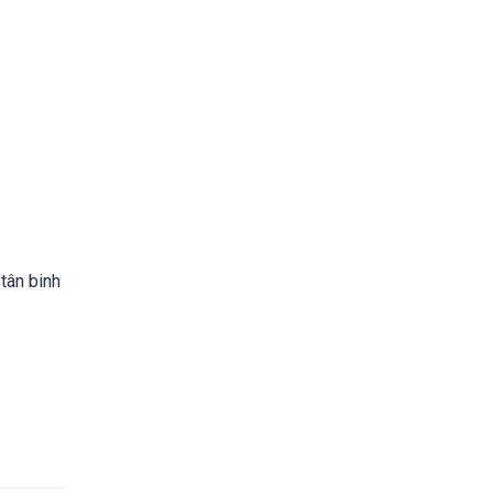
 tân binh