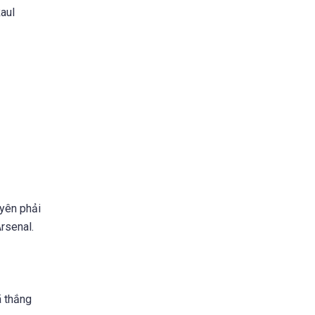
aul
uyên phải
rsenal.
ã thắng