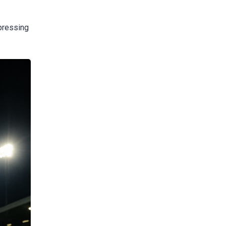
pressing