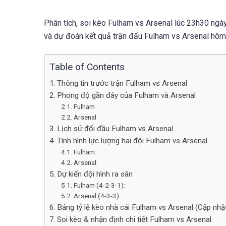
Phân tích, soi kèo Fulham vs Arsenal lúc 23h30 ngày 
và dự đoán kết quả trận đấu Fulham vs Arsenal hôm
Table of Contents
Thông tin trước trận Fulham vs Arsenal
Phong độ gần đây của Fulham và Arsenal
Fulham
Arsenal
Lịch sử đối đầu Fulham vs Arsenal
Tình hình lực lượng hai đội Fulham vs Arsenal
Fulham:
Arsenal:
Dự kiến đội hình ra sân
Fulham (4-2-3-1):
Arsenal (4-3-3):
Bảng tỷ lệ kèo nhà cái Fulham vs Arsenal (Cập nh
Soi kèo & nhận định chi tiết Fulham vs Arsenal