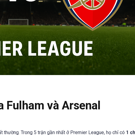
a Fulham và Arsenal
 thường. Trong 5 trận gần nhất ở Premier League, họ chỉ có
1 c