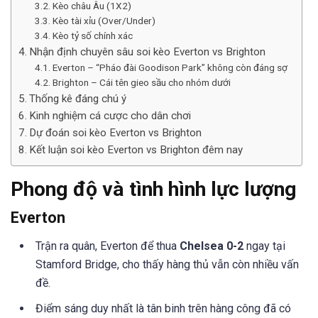
Kèo châu Âu (1X2)
Kèo tài xỉu (Over/Under)
Kèo tỷ số chính xác
Nhận định chuyên sâu soi kèo Everton vs Brighton
Everton – “Pháo đài Goodison Park” không còn đáng sợ
Brighton – Cái tên gieo sầu cho nhóm dưới
Thống kê đáng chú ý
Kinh nghiệm cá cược cho dân chơi
Dự đoán soi kèo Everton vs Brighton
Kết luận soi kèo Everton vs Brighton đêm nay
Phong độ và tình hình lực lượng
Everton
Trận ra quân, Everton để thua
Chelsea 0-2
ngay tại
Stamford Bridge, cho thấy hàng thủ vẫn còn nhiều vấn
đề.
Điểm sáng duy nhất là tân binh trên hàng công đã có