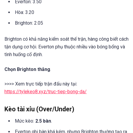
Everton: 3.50
Hòa: 3.20
Brighton: 2.05
Brighton có khả năng kiểm soát thế trận, hàng công biết cách
tận dụng cơ hội. Everton phụ thuộc nhiều vào bóng bổng và
tình huống cố định.
Chọn Brighton thắng
.
>>>> Xem trực tiếp trận đấu này tại:
https://tylekeo8.xyz/truc-tiep-bong-da/
Kèo tài xỉu (Over/Under)
Mức kèo:
2.5 bàn
.
Everton ghi bàn khá kém, nhưng Brighton thường tạo ra