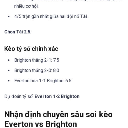
nhiều cơ hội.
4/5 trận gần nhất giữa hai đội nổ
Tài
.
Chọn Tài 2.5
.
Kèo tỷ số chính xác
Brighton thắng 2-1: 7.5
Brighton thắng 2-0: 8.0
Everton hòa 1-1 Brighton: 6.5
Dự đoán tỷ số:
Everton 1-2 Brighton
.
Nhận định chuyên sâu soi kèo
Everton vs Brighton