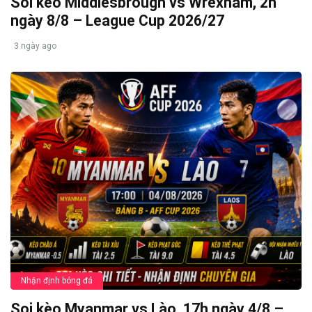
Soi kèo Middlesbrough vs Wrexham, 2h
ngày 8/8 – League Cup 2026/27
3 ngày ago
Nhận định bóng đá
Soi kèo Myanmar vs Lào, 17h ngày 4/8 –