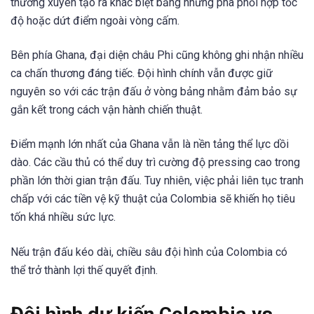
thường xuyên tạo ra khác biệt bằng những pha phối hợp tốc
độ hoặc dứt điểm ngoài vòng cấm.
Bên phía Ghana, đại diện châu Phi cũng không ghi nhận nhiều
ca chấn thương đáng tiếc. Đội hình chính vẫn được giữ
nguyên so với các trận đấu ở vòng bảng nhằm đảm bảo sự
gắn kết trong cách vận hành chiến thuật.
Điểm mạnh lớn nhất của Ghana vẫn là nền tảng thể lực dồi
dào. Các cầu thủ có thể duy trì cường độ pressing cao trong
phần lớn thời gian trận đấu. Tuy nhiên, việc phải liên tục tranh
chấp với các tiền vệ kỹ thuật của Colombia sẽ khiến họ tiêu
tốn khá nhiều sức lực.
Nếu trận đấu kéo dài, chiều sâu đội hình của Colombia có
thể trở thành lợi thế quyết định.