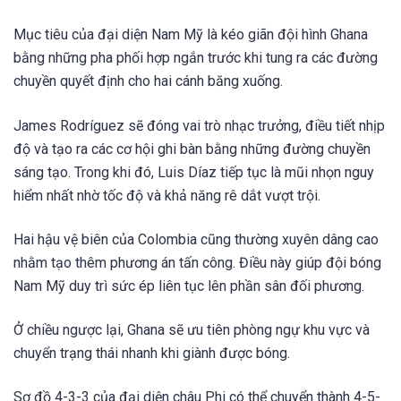
Mục tiêu của đại diện Nam Mỹ là kéo giãn đội hình Ghana
bằng những pha phối hợp ngắn trước khi tung ra các đường
chuyền quyết định cho hai cánh băng xuống.
James Rodríguez sẽ đóng vai trò nhạc trưởng, điều tiết nhịp
độ và tạo ra các cơ hội ghi bàn bằng những đường chuyền
sáng tạo. Trong khi đó, Luis Díaz tiếp tục là mũi nhọn nguy
hiểm nhất nhờ tốc độ và khả năng rê dắt vượt trội.
Hai hậu vệ biên của Colombia cũng thường xuyên dâng cao
nhằm tạo thêm phương án tấn công. Điều này giúp đội bóng
Nam Mỹ duy trì sức ép liên tục lên phần sân đối phương.
Ở chiều ngược lại, Ghana sẽ ưu tiên phòng ngự khu vực và
chuyển trạng thái nhanh khi giành được bóng.
Sơ đồ 4-3-3 của đại diện châu Phi có thể chuyển thành 4-5-