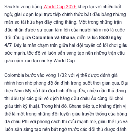
Sau khi vòng bảng
World Cup 2026
khép lại với nhiều bất
ngờ, giai đoạn loại trực tiếp chính thức bắt đầu bằng những
màn so tài hứa hẹn đầy căng thẳng. Một trong những trận
đấu nhận được sự quan tâm lớn của người hâm mộ là cuộc
đối đầu giữa
Colombia và Ghana
, diễn ra lúc
8h30 ngày
4/7
. Đây là màn chạm trán giữa hai đội tuyển có lối chơi giàu
sức mạnh, tốc độ và luôn sẵn sàng tạo nên những trận cầu
giàu cảm xúc tại các kỳ World Cup.
Colombia bước vào vòng 1/32 với vị thế được đánh giá
nhỉnh hơn nhờ phong độ ổn định trong suốt thời gian qua. Đại
diện Nam Mỹ sở hữu đội hình đồng đều, nhiều cầu thủ đang
thi đấu tại các giải vô địch hàng đầu châu Âu cùng lối chơi
giàu tính kỹ thuật. Trong khi đó, Ghana tiếp tục khẳng định vị
thế là một trong những đội tuyển giàu truyền thống của bóng
đá châu Phi với phong cách thi đấu mạnh mẽ, giàu thể lực và
luôn sẵn sàng tạo nên bất ngờ trước các đối thủ được đánh