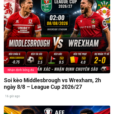
Nhận định bóng đá
Soi kèo Middlesbrough vs Wrexham, 2h
ngày 8/8 – League Cup 2026/27
16 giờ ago