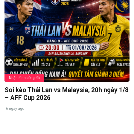
Nhận định bóng đá
Soi kèo Thái Lan vs Malaysia, 20h ngày 1/8
– AFF Cup 2026
6 ngày ago