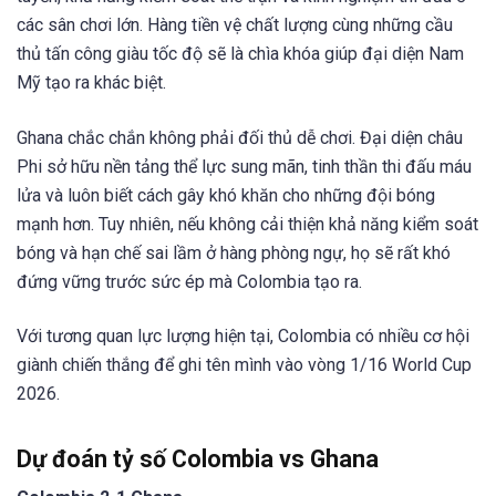
các sân chơi lớn. Hàng tiền vệ chất lượng cùng những cầu
thủ tấn công giàu tốc độ sẽ là chìa khóa giúp đại diện Nam
Mỹ tạo ra khác biệt.
Ghana chắc chắn không phải đối thủ dễ chơi. Đại diện châu
Phi sở hữu nền tảng thể lực sung mãn, tinh thần thi đấu máu
lửa và luôn biết cách gây khó khăn cho những đội bóng
mạnh hơn. Tuy nhiên, nếu không cải thiện khả năng kiểm soát
bóng và hạn chế sai lầm ở hàng phòng ngự, họ sẽ rất khó
đứng vững trước sức ép mà Colombia tạo ra.
Với tương quan lực lượng hiện tại, Colombia có nhiều cơ hội
giành chiến thắng để ghi tên mình vào vòng 1/16 World Cup
2026.
Dự đoán tỷ số Colombia vs Ghana