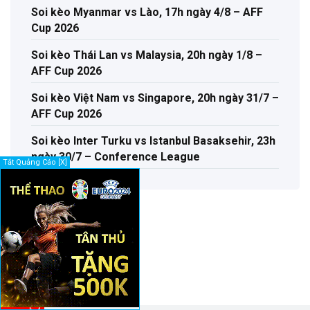
Soi kèo Myanmar vs Lào, 17h ngày 4/8 – AFF
Cup 2026
Soi kèo Thái Lan vs Malaysia, 20h ngày 1/8 –
AFF Cup 2026
Soi kèo Việt Nam vs Singapore, 20h ngày 31/7 –
AFF Cup 2026
Soi kèo Inter Turku vs Istanbul Basaksehir, 23h
ngày 30/7 – Conference League
Tắt Quảng Cáo [X]
Close [X]