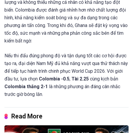
lượng và không thiếu những cá nhân có khả năng tạo đột
biến. Colombia được đánh giá nhỉnh hơn nhờ chất lượng đội
hình, khả năng kiểm soát bóng và sự đa dạng trong các
phương án tấn công. Trong khi đó, Ghana sẽ đặt kỳ vọng vào
tốc độ, sức mạnh và những pha phản công sắc bén để tìm
kiếm bất ngờ.
Nếu thi đấu đúng phong độ và tận dụng tốt các cơ hội được
tạo ra, đại diện Nam Mỹ đủ khả năng vượt qua thử thách này
để tiếp tục hành trình chinh phục World Cup 2026. Với giới
đầu tư, lựa chọn
Colombia -0.5
,
Tài 2.25
cùng kịch bản
Colombia thắng 2-1
là những phương án đáng cân nhắc
trước giờ bóng lăn.
Read More