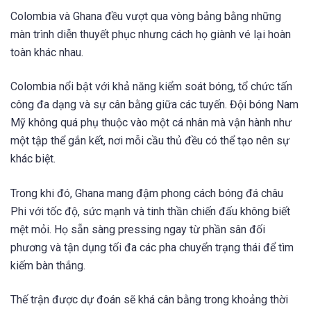
Colombia và Ghana đều vượt qua vòng bảng bằng những
màn trình diễn thuyết phục nhưng cách họ giành vé lại hoàn
toàn khác nhau.
Colombia nổi bật với khả năng kiểm soát bóng, tổ chức tấn
công đa dạng và sự cân bằng giữa các tuyến. Đội bóng Nam
Mỹ không quá phụ thuộc vào một cá nhân mà vận hành như
một tập thể gắn kết, nơi mỗi cầu thủ đều có thể tạo nên sự
khác biệt.
Trong khi đó, Ghana mang đậm phong cách bóng đá châu
Phi với tốc độ, sức mạnh và tinh thần chiến đấu không biết
mệt mỏi. Họ sẵn sàng pressing ngay từ phần sân đối
phương và tận dụng tối đa các pha chuyển trạng thái để tìm
kiếm bàn thắng.
Thế trận được dự đoán sẽ khá cân bằng trong khoảng thời