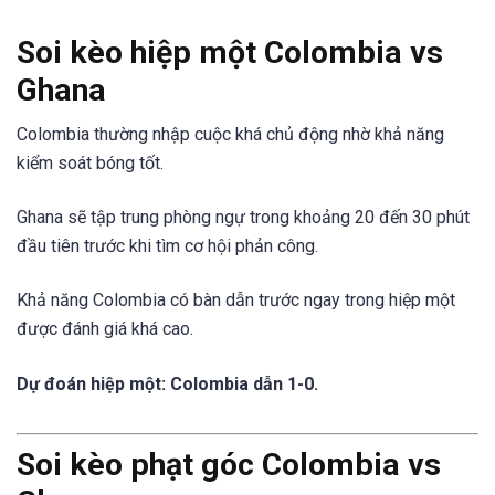
Soi kèo hiệp một Colombia vs
Ghana
Colombia thường nhập cuộc khá chủ động nhờ khả năng
kiểm soát bóng tốt.
Ghana sẽ tập trung phòng ngự trong khoảng 20 đến 30 phút
đầu tiên trước khi tìm cơ hội phản công.
Khả năng Colombia có bàn dẫn trước ngay trong hiệp một
được đánh giá khá cao.
Dự đoán hiệp một: Colombia dẫn 1-0.
Soi kèo phạt góc Colombia vs