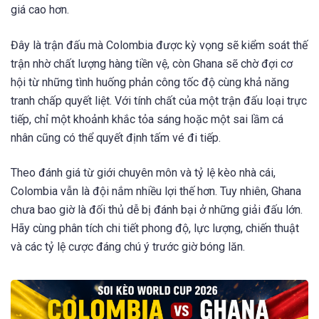
giá cao hơn.
Đây là trận đấu mà Colombia được kỳ vọng sẽ kiểm soát thế
trận nhờ chất lượng hàng tiền vệ, còn Ghana sẽ chờ đợi cơ
hội từ những tình huống phản công tốc độ cùng khả năng
tranh chấp quyết liệt. Với tính chất của một trận đấu loại trực
tiếp, chỉ một khoảnh khắc tỏa sáng hoặc một sai lầm cá
nhân cũng có thể quyết định tấm vé đi tiếp.
Theo đánh giá từ giới chuyên môn và tỷ lệ kèo nhà cái,
Colombia vẫn là đội nắm nhiều lợi thế hơn. Tuy nhiên, Ghana
chưa bao giờ là đối thủ dễ bị đánh bại ở những giải đấu lớn.
Hãy cùng phân tích chi tiết phong độ, lực lượng, chiến thuật
và các tỷ lệ cược đáng chú ý trước giờ bóng lăn.