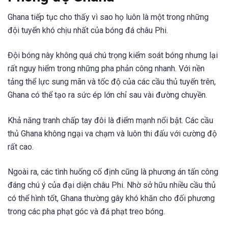
Ghana tiếp tục cho thấy vì sao họ luôn là một trong những
đội tuyển khó chịu nhất của bóng đá châu Phi.
Đội bóng này không quá chú trọng kiểm soát bóng nhưng lại
rất nguy hiểm trong những pha phản công nhanh. Với nền
tảng thể lực sung mãn và tốc độ của các cầu thủ tuyến trên,
Ghana có thể tạo ra sức ép lớn chỉ sau vài đường chuyền.
Khả năng tranh chấp tay đôi là điểm mạnh nổi bật. Các cầu
thủ Ghana không ngại va chạm và luôn thi đấu với cường độ
rất cao.
Ngoài ra, các tình huống cố định cũng là phương án tấn công
đáng chú ý của đại diện châu Phi. Nhờ sở hữu nhiều cầu thủ
có thể hình tốt, Ghana thường gây khó khăn cho đối phương
trong các pha phạt góc và đá phạt treo bóng.