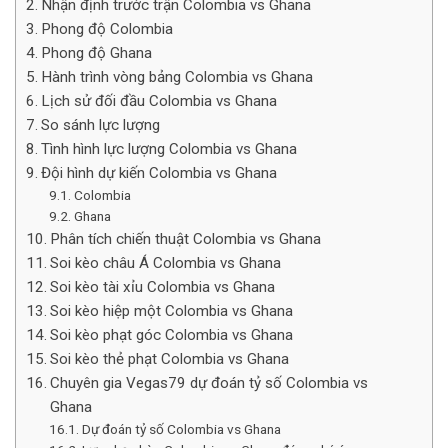
Nhận định trước trận Colombia vs Ghana
Phong độ Colombia
Phong độ Ghana
Hành trình vòng bảng Colombia vs Ghana
Lịch sử đối đầu Colombia vs Ghana
So sánh lực lượng
Tình hình lực lượng Colombia vs Ghana
Đội hình dự kiến Colombia vs Ghana
Colombia
Ghana
Phân tích chiến thuật Colombia vs Ghana
Soi kèo châu Á Colombia vs Ghana
Soi kèo tài xỉu Colombia vs Ghana
Soi kèo hiệp một Colombia vs Ghana
Soi kèo phạt góc Colombia vs Ghana
Soi kèo thẻ phạt Colombia vs Ghana
Chuyên gia Vegas79 dự đoán tỷ số Colombia vs
Ghana
Dự đoán tỷ số Colombia vs Ghana