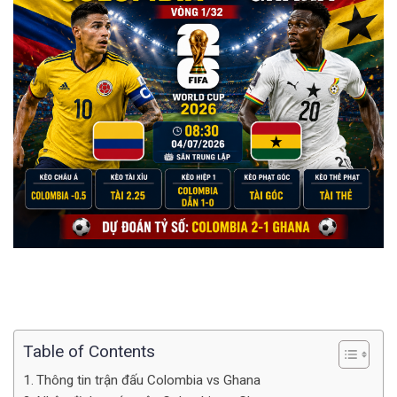
Table of Contents
Thông tin trận đấu Colombia vs Ghana