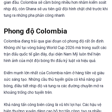
gian đầu. Colombia sẽ cầm bóng nhiều hơn nhằm kiểm soát
nhịp độ, còn Ghana sẽ ưu tiên giữ đội hình chặt chẽ trước khi
tung ra những pha phản công nhanh.
Phong độ Colombia
Colombia đang trải qua giai đoạn có phong độ rất ổn định.
Không chỉ tại vòng bảng World Cup 2026 mà trong suốt các
trận đấu quốc tế gần đây, đại diện Nam Mỹ luôn thể hiện
hình ảnh của một đội bóng thi đấu kỷ luật và hiệu quả.
Điểm mạnh lớn nhất của Colombia nằm ở hàng tiền vệ giàu
sức sáng tạo. Những cầu thủ tuyến giữa có khả năng giữ
bóng, điều tiết nhịp độ và tung ra các đường chuyền mở ra
khoảng trống cho tuyến trên.
Khả năng tấn công biên cũng là vũ khí lợi hại. Các hậu vệ
biên thường xuyên dâng cao hỗ trợ tấn công, tạo ra nhiều