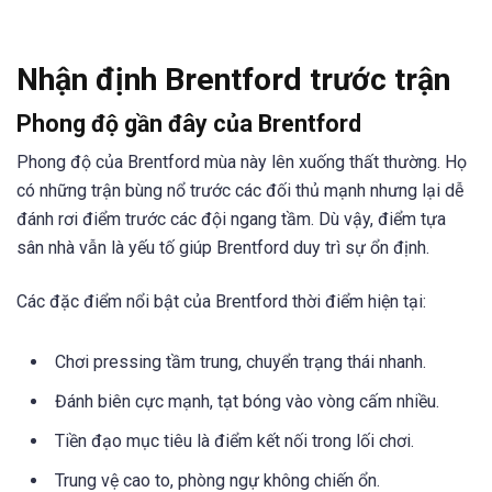
Nhận định Brentford trước trận
Phong độ gần đây của Brentford
Phong độ của Brentford mùa này lên xuống thất thường. Họ
có những trận bùng nổ trước các đối thủ mạnh nhưng lại dễ
đánh rơi điểm trước các đội ngang tầm. Dù vậy, điểm tựa
sân nhà vẫn là yếu tố giúp Brentford duy trì sự ổn định.
Các đặc điểm nổi bật của Brentford thời điểm hiện tại:
Chơi pressing tầm trung, chuyển trạng thái nhanh.
Đánh biên cực mạnh, tạt bóng vào vòng cấm nhiều.
Tiền đạo mục tiêu là điểm kết nối trong lối chơi.
Trung vệ cao to, phòng ngự không chiến ổn.