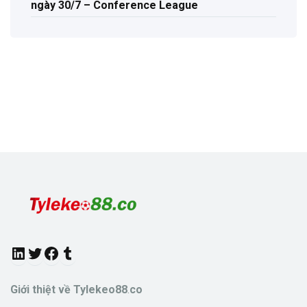
ngày 30/7 – Conference League
L
T
F
T
i
w
a
u
Giới thiệt về Tylekeo88
.
co