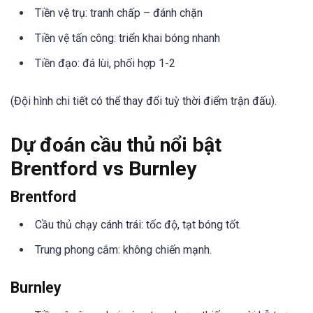
Tiền vệ trụ: tranh chấp – đánh chặn
Tiền vệ tấn công: triển khai bóng nhanh
Tiền đạo: đá lùi, phối hợp 1-2
(Đội hình chi tiết có thể thay đổi tuỳ thời điểm trận đấu).
Dự đoán cầu thủ nổi bật
Brentford vs Burnley
Brentford
Cầu thủ chạy cánh trái: tốc độ, tạt bóng tốt.
Trung phong cắm: không chiến mạnh.
Burnley