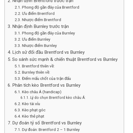
Nhận định Brentford trước trận
Phong độ gần đây của Brentford
Ưu điểm Brentford
Nhược điểm Brentford
Nhận định Burnley trước trận
Phong độ gần đây của Burnley
Ưu điểm Burnley
Nhược điểm Burnley
Lịch sử đối đầu Brentford vs Burnley
So sánh sức mạnh & chiến thuật Brentford vs Burnley
Brentford thiên về:
Burnley thiên về:
Điểm mấu chốt của trận đấu
Phân tích kèo Brentford vs Burnley
Kèo châu Á (handicap)
Lý do chọn Brentford kèo châu Á:
Kèo tài xỉu
Kèo phạt góc
Kèo thẻ phạt
Dự đoán tỷ số Brentford vs Burnley
Dự đoán: Brentford 2 – 1 Burnley