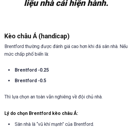
liệu nhà cái hiện hành.
Kèo châu Á (handicap)
Brentford thường được đánh giá cao hơn khi đá sân nhà. Nếu
mức chấp phổ biến là:
Brentford -0.25
Brentford -0.5
Thì lựa chọn an toàn vẫn nghiêng về đội chủ nhà.
Lý do chọn Brentford kèo châu Á:
Sân nhà là “vũ khí mạnh” của Brentford.