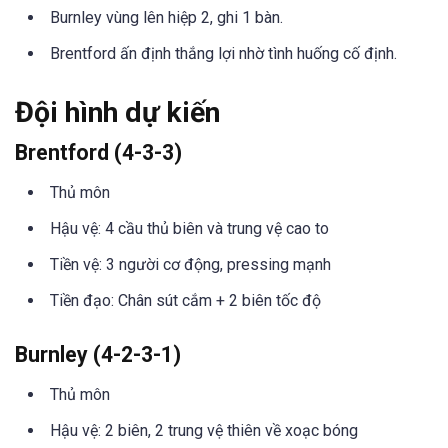
Burnley vùng lên hiệp 2, ghi 1 bàn.
Brentford ấn định thắng lợi nhờ tình huống cố định.
Đội hình dự kiến
Brentford (4-3-3)
Thủ môn
Hậu vệ: 4 cầu thủ biên và trung vệ cao to
Tiền vệ: 3 người cơ động, pressing mạnh
Tiền đạo: Chân sút cắm + 2 biên tốc độ
Burnley (4-2-3-1)
Thủ môn
Hậu vệ: 2 biên, 2 trung vệ thiên về xoạc bóng