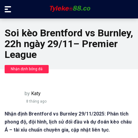
Soi kèo Brentford vs Burnley,
22h ngày 29/11– Premier
League
Nhận định bóng đá
by
Katy
8 tháng ago
Nhận định Brentford vs Burnley 29/11/2025: Phân tích
phong độ, đội hình, lịch sử đối đầu và dự đoán kèo châu
Á – tài xỉu chuẩn chuyên gia, cập nhật liên tục.