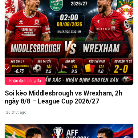
Nhận định bóng đá
Soi kèo Middlesbrough vs Wrexham, 2h
ngày 8/8 – League Cup 2026/27
20 phút ago