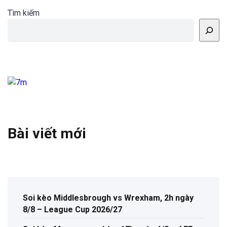
Tìm kiếm
Bài viết mới
Soi kèo Middlesbrough vs Wrexham, 2h ngày
8/8 – League Cup 2026/27