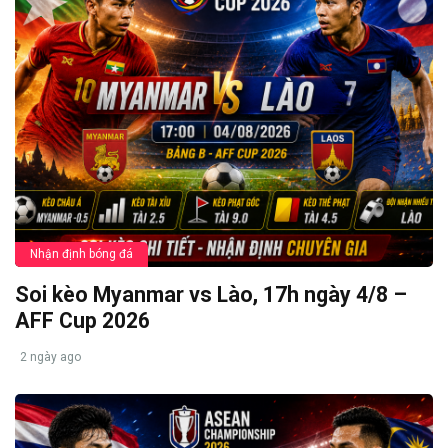
Nhận định bóng đá
Soi kèo Myanmar vs Lào, 17h ngày 4/8 –
AFF Cup 2026
2 ngày ago