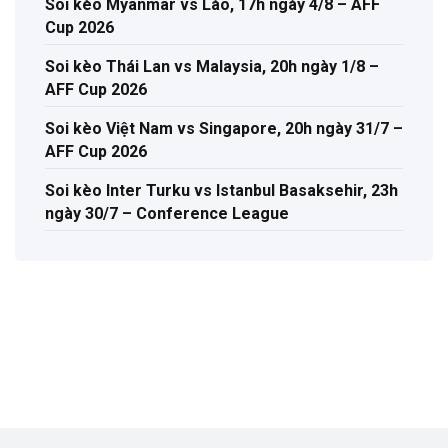
Soi kèo Myanmar vs Lào, 17h ngày 4/8 – AFF
Cup 2026
Soi kèo Thái Lan vs Malaysia, 20h ngày 1/8 –
AFF Cup 2026
Soi kèo Việt Nam vs Singapore, 20h ngày 31/7 –
AFF Cup 2026
Soi kèo Inter Turku vs Istanbul Basaksehir, 23h
ngày 30/7 – Conference League