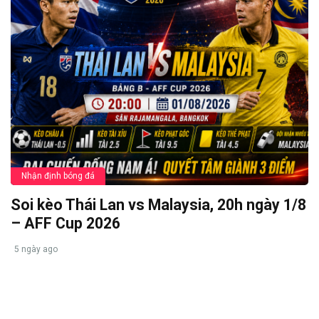
Nhận định bóng đá
Soi kèo Thái Lan vs Malaysia, 20h ngày 1/8
– AFF Cup 2026
5 ngày ago