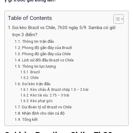
Table of Contents
Soi kèo Brazil vs Chile, 7h30 ngày 5/9: Samba có giữ
trọn 3 điểm?
Thông tin trận đấu
Phong độ gần đây của Brazil
Phong độ gần đây của Chile
Lịch sử đối đầu Brazil vs Chile
Thông tin lực lượng
Brazil
Chile
Soi kèo trận đấu
Kèo châu Á: Brazil chấp 1.5 – 2 trái
Kèo tài xỉu: 2.75 – 3 trái
Kèo phạt góc
Dự đoán tỷ số Brazil vs Chile
Nhận định cho dân cá độ
Tổng kết