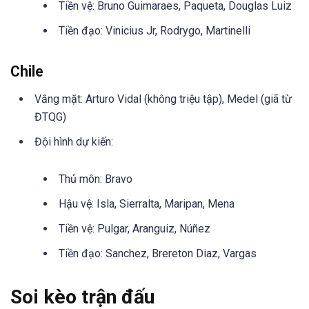
Tiền vệ: Bruno Guimaraes, Paqueta, Douglas Luiz
Tiền đạo: Vinicius Jr, Rodrygo, Martinelli
Chile
Vắng mặt: Arturo Vidal (không triệu tập), Medel (giã từ
ĐTQG)
Đội hình dự kiến:
Thủ môn: Bravo
Hậu vệ: Isla, Sierralta, Maripan, Mena
Tiền vệ: Pulgar, Aranguiz, Núñez
Tiền đạo: Sanchez, Brereton Diaz, Vargas
Soi kèo trận đấu