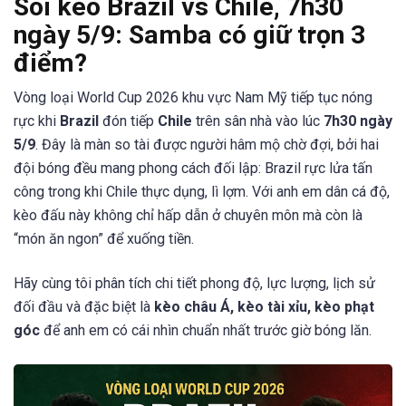
Soi kèo Brazil vs Chile, 7h30
ngày 5/9: Samba có giữ trọn 3
điểm?
Vòng loại World Cup 2026 khu vực Nam Mỹ tiếp tục nóng
rực khi
Brazil
đón tiếp
Chile
trên sân nhà vào lúc
7h30 ngày
5/9
. Đây là màn so tài được người hâm mộ chờ đợi, bởi hai
đội bóng đều mang phong cách đối lập: Brazil rực lửa tấn
công trong khi Chile thực dụng, lì lợm. Với anh em dân cá độ,
kèo đấu này không chỉ hấp dẫn ở chuyên môn mà còn là
“món ăn ngon” để xuống tiền.
Hãy cùng tôi phân tích chi tiết phong độ, lực lượng, lịch sử
đối đầu và đặc biệt là
kèo châu Á, kèo tài xỉu, kèo phạt
góc
để anh em có cái nhìn chuẩn nhất trước giờ bóng lăn.