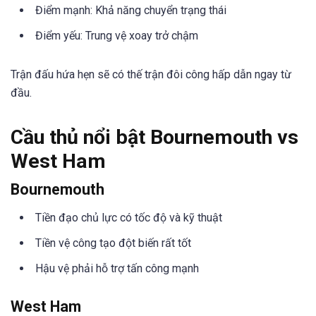
Điểm mạnh: Khả năng chuyển trạng thái
Điểm yếu: Trung vệ xoay trở chậm
Trận đấu hứa hẹn sẽ có thế trận đôi công hấp dẫn ngay từ
đầu.
Cầu thủ nổi bật Bournemouth vs
West Ham
Bournemouth
Tiền đạo chủ lực có tốc độ và kỹ thuật
Tiền vệ công tạo đột biến rất tốt
Hậu vệ phải hỗ trợ tấn công mạnh
West Ham