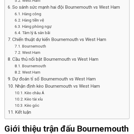
West Ham
So sánh sức mạnh hai đội Bournemouth vs West Ham
Hàng công
Hàng tiền vệ
Hàng phòng ngự
Tâm lý & sân bãi
Chiến thuật dự kiến Bournemouth vs West Ham
Bournemouth
West Ham
Cầu thủ nổi bật Bournemouth vs West Ham
Bournemouth
West Ham
Dự đoán tỉ số Bournemouth vs West Ham
Nhận định kèo Bournemouth vs West Ham
Kèo châu Á
Kèo tài xỉu
Kèo góc
Kết luận
Giới thiệu trận đấu Bournemouth