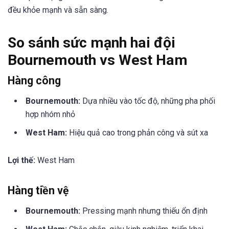
đều khỏe mạnh và sẵn sàng.
So sánh sức mạnh hai đội
Bournemouth vs West Ham
Hàng công
Bournemouth:
Dựa nhiều vào tốc độ, những pha phối
hợp nhóm nhỏ
West Ham:
Hiệu quả cao trong phản công và sút xa
Lợi thế:
West Ham
Hàng tiền vệ
Bournemouth:
Pressing mạnh nhưng thiếu ổn định