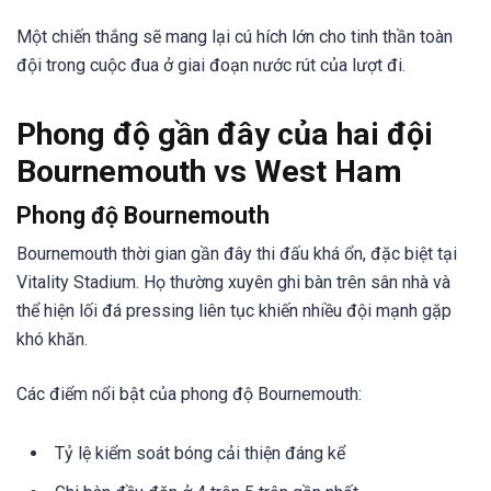
Một chiến thắng sẽ mang lại cú hích lớn cho tinh thần toàn
đội trong cuộc đua ở giai đoạn nước rút của lượt đi.
Phong độ gần đây của hai đội
Bournemouth vs West Ham
Phong độ Bournemouth
Bournemouth thời gian gần đây thi đấu khá ổn, đặc biệt tại
Vitality Stadium. Họ thường xuyên ghi bàn trên sân nhà và
thể hiện lối đá pressing liên tục khiến nhiều đội mạnh gặp
khó khăn.
Các điểm nổi bật của phong độ Bournemouth:
Tỷ lệ kiểm soát bóng cải thiện đáng kể