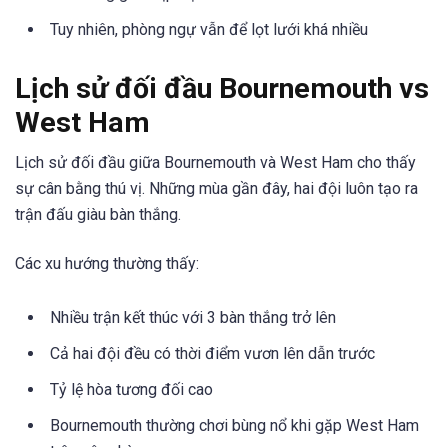
Tuy nhiên, phòng ngự vẫn để lọt lưới khá nhiều
Lịch sử đối đầu Bournemouth vs
West Ham
Lịch sử đối đầu giữa Bournemouth và West Ham cho thấy
sự cân bằng thú vị. Những mùa gần đây, hai đội luôn tạo ra
trận đấu giàu bàn thắng.
Các xu hướng thường thấy:
Nhiều trận kết thúc với 3 bàn thắng trở lên
Cả hai đội đều có thời điểm vươn lên dẫn trước
Tỷ lệ hòa tương đối cao
Bournemouth thường chơi bùng nổ khi gặp West Ham