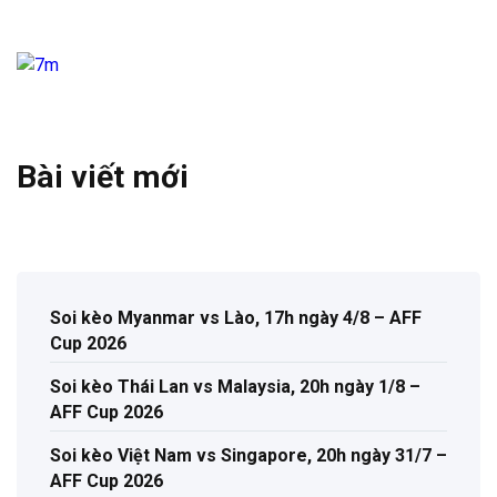
Bài viết mới
Soi kèo Myanmar vs Lào, 17h ngày 4/8 – AFF
Cup 2026
Soi kèo Thái Lan vs Malaysia, 20h ngày 1/8 –
AFF Cup 2026
Soi kèo Việt Nam vs Singapore, 20h ngày 31/7 –
AFF Cup 2026