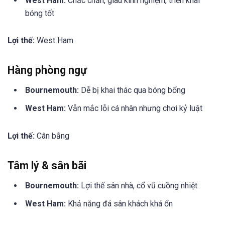
West Ham:
Chắc chắn, giàu kinh nghiệm, triển khai
bóng tốt
Lợi thế:
West Ham
Hàng phòng ngự
Bournemouth:
Dễ bị khai thác qua bóng bổng
West Ham:
Vẫn mắc lỗi cá nhân nhưng chơi kỷ luật
Lợi thế:
Cân bằng
Tâm lý & sân bãi
Bournemouth:
Lợi thế sân nhà, cổ vũ cuồng nhiệt
West Ham:
Khả năng đá sân khách khá ổn