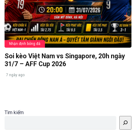
Nhận định bóng đá
Soi kèo Việt Nam vs Singapore, 20h ngày
31/7 – AFF Cup 2026
7 ngày ago
Tìm kiếm