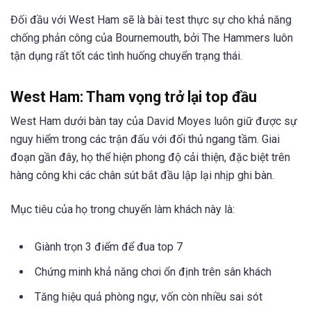
Đối đầu với West Ham sẽ là bài test thực sự cho khả năng
chống phản công của Bournemouth, bởi The Hammers luôn
tận dụng rất tốt các tình huống chuyển trạng thái.
West Ham: Tham vọng trở lại top đầu
West Ham dưới bàn tay của David Moyes luôn giữ được sự
nguy hiểm trong các trận đấu với đối thủ ngang tầm. Giai
đoạn gần đây, họ thể hiện phong độ cải thiện, đặc biệt trên
hàng công khi các chân sút bắt đầu lập lại nhịp ghi bàn.
Mục tiêu của họ trong chuyến làm khách này là:
Giành trọn 3 điểm để đua top 7
Chứng minh khả năng chơi ổn định trên sân khách
Tăng hiệu quả phòng ngự, vốn còn nhiều sai sót