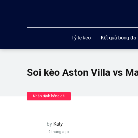
Tỷ lệ kèo
Kết quả bóng đá
Soi kèo Aston Villa vs M
Nhận định bóng đá
by
Katy
9 tháng ago