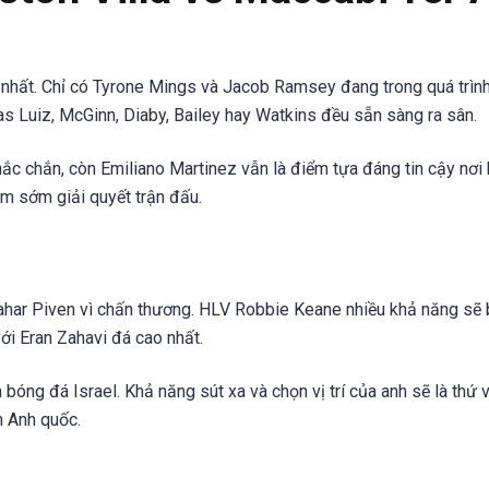
nhất. Chỉ có Tyrone Mings và Jacob Ramsey đang trong quá trình
s Luiz, McGinn, Diaby, Bailey hay Watkins đều sẵn sàng ra sân.
chắc chắn, còn Emiliano Martinez vẫn là điểm tựa đáng tin cậy nơi
m sớm giải quyết trận đấu.
har Piven vì chấn thương. HLV Robbie Keane nhiều khả năng sẽ b
i Eran Zahavi đá cao nhất.
 bóng đá Israel. Khả năng sút xa và chọn vị trí của anh sẽ là thứ 
n Anh quốc.