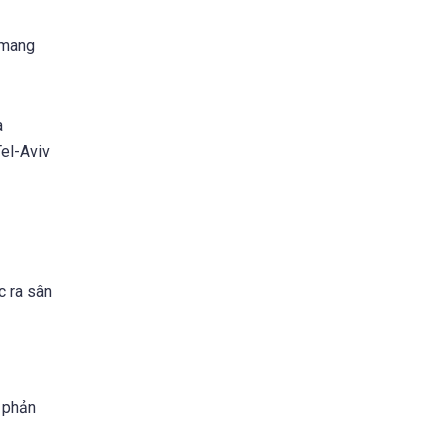
y mang
à
Tel-Aviv
c ra sân
g phản