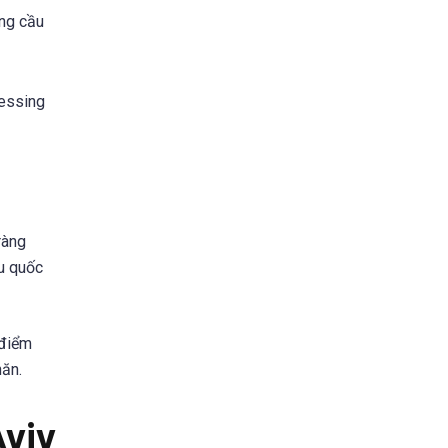
ững cầu
ressing
ràng
ấu quốc
 điểm
hăn.
Aviv