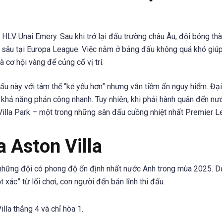
 HLV Unai Emery. Sau khi trở lại đấu trường châu Âu, đội bóng th
ến sâu tại Europa League. Việc nằm ở bảng đấu không quá khó giú
 cơ hội vàng để củng cố vị trí.
ấu này với tâm thế “kẻ yếu hơn” nhưng vẫn tiềm ẩn nguy hiểm. Đại
và khả năng phản công nhanh. Tuy nhiên, khi phải hành quân đến nư
 Villa Park – một trong những sân đấu cuồng nhiệt nhất Premier L
 Aston Villa
g những đội có phong độ ổn định nhất nước Anh trong mùa 2025. D
xác” từ lối chơi, con người đến bản lĩnh thi đấu.
illa thắng 4 và chỉ hòa 1.