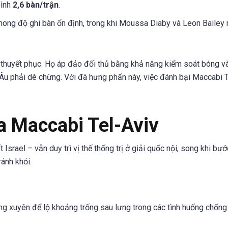
bình
2,6 bàn/trận
.
i phong độ ghi bàn ổn định, trong khi Moussa Diaby và Leon Baile
g thuyết phục. Họ áp đảo đối thủ bằng khả năng kiểm soát bóng v
u Âu phải dè chừng. Với đà hưng phấn này, việc đánh bại Maccabi 
a Maccabi Tel-Aviv
Israel – vẫn duy trì vị thế thống trị ở giải quốc nội, song khi bướ
ránh khỏi.
ờng xuyên để lộ khoảng trống sau lưng trong các tình huống chốn