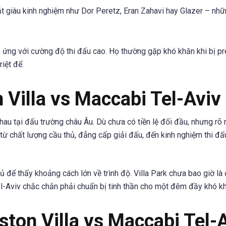
t giàu kinh nghiệm như Dor Peretz, Eran Zahavi hay Glazer – nh
h ứng với cường độ thi đấu cao. Họ thường gặp khó khăn khi bị p
riệt để.
 Villa vs Maccabi Tel-Aviv
hau tại đấu trường châu Âu. Dù chưa có tiền lệ đối đầu, nhưng rõ 
 từ chất lượng cầu thủ, đẳng cấp giải đấu, đến kinh nghiệm thi đ
để thấy khoảng cách lớn về trình độ. Villa Park chưa bao giờ là
el-Aviv chắc chắn phải chuẩn bị tinh thần cho một đêm đầy khó k
ston Villa vs Maccabi Tel-