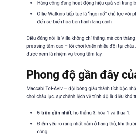
Hàng công đang hoạt động hiệu quả với trung 
Ollie Watkins tiếp tục là “ngòi nổ” chủ lực vớ
đến sự biến hóa bên hành lang cánh.
Điều đáng nói là Villa không chỉ thắng, mà còn thắn
pressing tầm cao – lối chơi khiến nhiều đội tại châ
được xem là nhiệm vụ trong tầm tay.
Phong độ gần đây củ
Maccabi Tel-Aviv – đội bóng giàu thành tích bậc nhất 
chơi châu lục, sự chênh lệch về trình độ là điều khó t
5 trận gần nhất
, họ thắng 3, hòa 1 và thua 1.
Điểm yếu rõ ràng nhất nằm ở hàng thủ, khi thư
công.