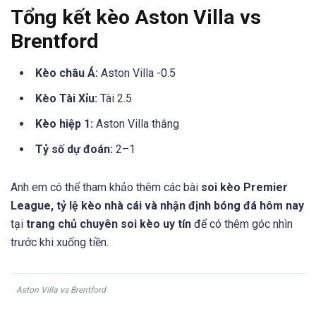
Tổng kết kèo Aston Villa vs
Brentford
Kèo châu Á:
Aston Villa -0.5
Kèo Tài Xỉu:
Tài 2.5
Kèo hiệp 1:
Aston Villa thắng
Tỷ số dự đoán:
2–1
Anh em có thể tham khảo thêm các bài
soi kèo Premier
League, tỷ lệ kèo nhà cái và nhận định bóng đá hôm nay
tại
trang chủ chuyên soi kèo uy tín
để có thêm góc nhìn
trước khi xuống tiền.
Aston Villa vs Brentford