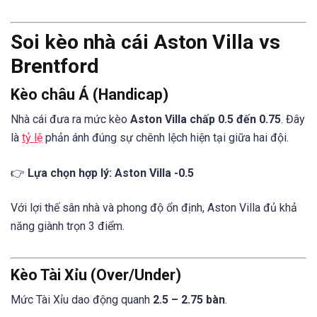
Soi kèo nhà cái Aston Villa vs
Brentford
Kèo châu Á (Handicap)
Nhà cái đưa ra mức kèo
Aston Villa chấp 0.5 đến 0.75
. Đây
là
tỷ lệ
phản ánh đúng sự chênh lệch hiện tại giữa hai đội.
👉
Lựa chọn hợp lý: Aston Villa -0.5
Với lợi thế sân nhà và phong độ ổn định, Aston Villa đủ khả
năng giành trọn 3 điểm.
Kèo Tài Xỉu (Over/Under)
Mức Tài Xỉu dao động quanh
2.5 – 2.75 bàn
.