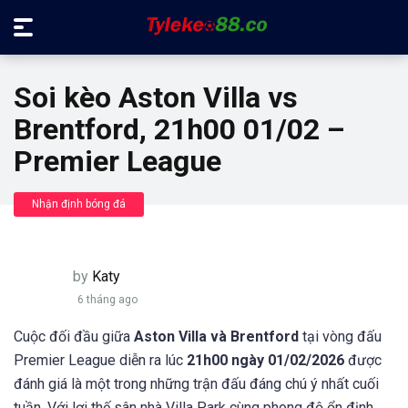
Soi kèo Aston Villa vs
Brentford, 21h00 01/02 –
Premier League
Nhận định bóng đá
by
Katy
6 tháng ago
Cuộc đối đầu giữa
Aston Villa và Brentford
tại vòng đấu
Premier League diễn ra lúc
21h00 ngày 01/02/2026
được
đánh giá là một trong những trận đấu đáng chú ý nhất cuối
tuần. Với lợi thế sân nhà Villa Park cùng phong độ ổn định,