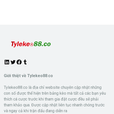
L
T
F
T
i
w
a
u
Giới thiệt về Tylekeo88
.
co
n
i
c
m
Tylekeo88.co là địa chỉ website chuyên cập nhật những
k
t
e
b
con số được thể hiện trên bảng kèo mà tất cả các bạn yêu
thích cá cược trước khi tham gia đặt cược đều sẽ phải
e
t
b
l
tham khảo qua. Được cập nhật liên tục nhanh chóng trước
d
e
o
r
và ngay cả khi trận đấu đang diễn ra