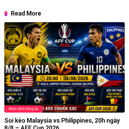
Read More
Nhận định bóng đá
Soi kèo Malaysia vs Philippines, 20h ngày
8/8 – AFF Cup 2026