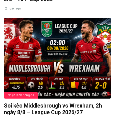
2 ngày ago
Nhận định bóng đá
Soi kèo Middlesbrough vs Wrexham, 2h
ngày 8/8 – League Cup 2026/27