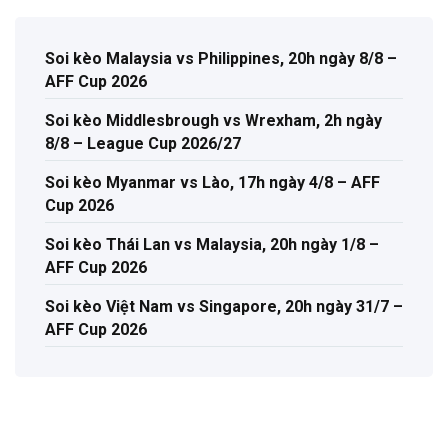
Soi kèo Malaysia vs Philippines, 20h ngày 8/8 –
AFF Cup 2026
Soi kèo Middlesbrough vs Wrexham, 2h ngày
8/8 – League Cup 2026/27
Soi kèo Myanmar vs Lào, 17h ngày 4/8 – AFF
Cup 2026
Soi kèo Thái Lan vs Malaysia, 20h ngày 1/8 –
AFF Cup 2026
Soi kèo Việt Nam vs Singapore, 20h ngày 31/7 –
AFF Cup 2026