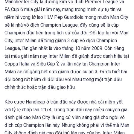
Manchester City là đương kim vô địch Premier League và
FA Cup ở mùa giải năm nay, mang trong mình sự tự tin và
niềm hi vọng lớ lao HLV Pep Guardiola mong muốn Man City
sẽ là nhà vô địch Champion League, đây cũng sẽ là cúp
Champion đầu tiên trong lịch sử của đội. Đối lập lại với Man
City, Inter Milan đã từng giành 3 cúp vô địch Champion
League, lần gần nhất là vào tháng 10 năm 2009. Còn riêng
tại mùa giải năm nay Inter Milan đã giành được danh hiệu tại
Coppa Italia và Siêu Cúp Ý, và lần này tại Champion Inter
Milan sẽ cố gắng hết sức giành được cú ăn 3. Được biết hai
đội bóng rất hiếm đi đối đầu với nhau trong một trận đấu
chính thức hoặc trận đấu giao hữu.
Kèo cược Handicap ở trận đấu này được nhà cái niêm yết
với tỷ lệ chấp làn 1:1/4. Trong trận đấu này nhiều chuyên gia
đánh giá cao Man City là ứng cử viên sáng giá cho ngôi vô
địch cúp Champion lần này. Nhưng không phải vì thế mà Man
City không đánh giá cao đối thủ lần này của họ, Inter Milan