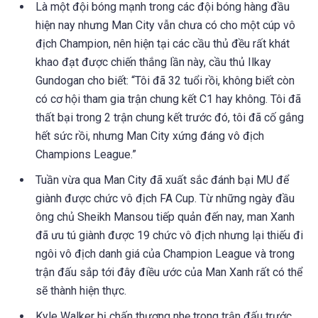
Là một đội bóng mạnh trong các đội bóng hàng đầu
hiện nay nhưng Man City vẫn chưa có cho một cúp vô
địch Champion, nên hiện tại các cầu thủ đều rất khát
khao đạt được chiến thắng lần này, cầu thủ
Ilkay
Gundogan cho biết: “Tôi đã 32 tuổi rồi, không biết còn
có cơ hội tham gia trận chung kết C1 hay không. Tôi đã
thất bại trong 2 trận chung kết trước đó, tôi đã cố gắng
hết sức rồi, nhưng Man City xứng đáng vô địch
Champions League.”
Tuần vừa qua Man City đã xuất sắc đánh bại MU để
giành được chức vô địch
FA Cup. Từ những ngày đầu
ông chủ Sheikh Mansou tiếp quản đến nay, man Xanh
đã ưu tú giành được 19 chức vô địch nhưng lại thiếu đi
ngôi vô địch danh giá của Champion League và trong
trận đấu sắp tới đây điều ước của Man Xanh rất có thể
sẽ thành hiện thực.
Kyle Walker bị chấn thương nhẹ trong trận đấu trước