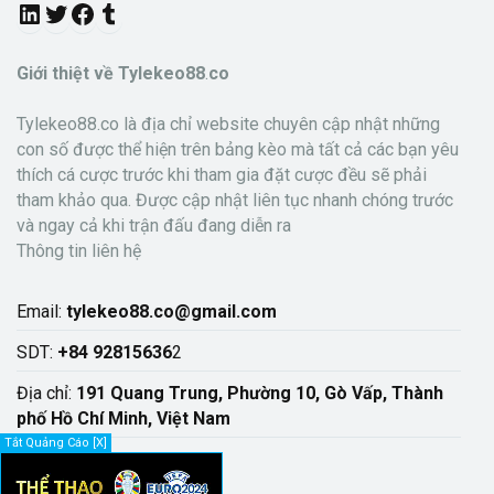
L
T
F
T
i
w
a
u
Giới thiệt về Tylekeo88
.
co
n
i
c
m
Tylekeo88.co là địa chỉ website chuyên cập nhật những
k
t
e
b
con số được thể hiện trên bảng kèo mà tất cả các bạn yêu
thích cá cược trước khi tham gia đặt cược đều sẽ phải
e
t
b
l
tham khảo qua. Được cập nhật liên tục nhanh chóng trước
d
e
o
r
và ngay cả khi trận đấu đang diễn ra
Thông tin liên hệ
I
r
o
n
k
Email:
tylekeo88.co@gmail.com
SDT:
+84 92815636
2
Địa chỉ:
191 Quang Trung, Phường 10, Gò Vấp, Thành
phố Hồ Chí Minh, Việt Nam
Tắt Quảng Cáo [X]