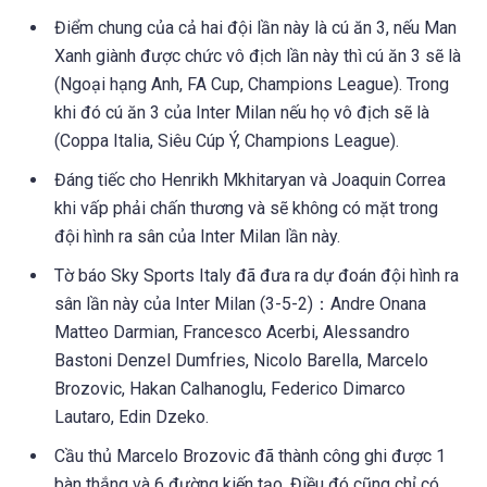
Điểm chung của cả hai đội lần này là cú ăn 3, nếu Man
Xanh giành được chức vô địch lần này thì cú ăn 3 sẽ là
(
Ngoại hạng Anh, FA Cup, Champions League). Trong
khi đó cú ăn 3 của Inter Milan nếu họ vô địch sẽ là
(Coppa Italia, Siêu Cúp Ý, Champions League).
Đáng tiếc cho
Henrikh Mkhitaryan và Joaquin Correa
khi vấp phải chấn thương và sẽ không có mặt trong
đội hình ra sân của Inter Milan lần này.
Tờ báo
Sky Sports Italy đã đưa ra dự đoán đội hình ra
sân lần này của Inter Milan (3-5-2)：Andre Onana
Matteo Darmian, Francesco Acerbi, Alessandro
Bastoni Denzel Dumfries, Nicolo Barella, Marcelo
Brozovic, Hakan Calhanoglu, Federico Dimarco
Lautaro, Edin Dzeko.
Cầu thủ
Marcelo Brozovic đã thành công ghi được 1
bàn thắng và 6 đường kiến tạo. Điều đó cũng chỉ có