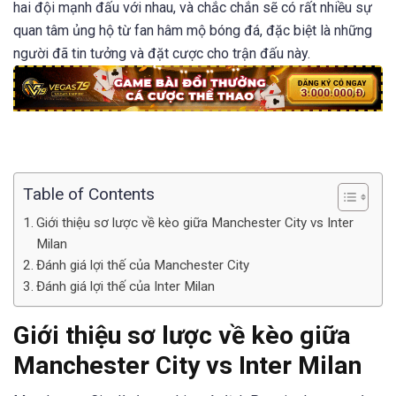
hai đội mạnh đấu với nhau, và chắc chắn sẽ có rất nhiều sự
quan tâm ủng hộ từ fan hâm mộ bóng đá, đặc biệt là những
người đã tin tưởng và đặt cược cho trận đấu này.
Table of Contents
Giới thiệu sơ lược về kèo giữa Manchester City vs Inter
Milan
Đánh giá lợi thế của Manchester City
Đánh giá lợi thế của Inter Milan
Giới thiệu sơ lược về kèo giữa
Manchester City vs Inter Milan