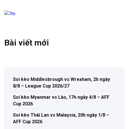
Bài viết mới
Soi kèo Middlesbrough vs Wrexham, 2h ngày
8/8 – League Cup 2026/27
Soi kèo Myanmar vs Lào, 17h ngày 4/8 – AFF
Cup 2026
Soi kèo Thái Lan vs Malaysia, 20h ngày 1/8 –
AFF Cup 2026