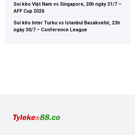
Soi kèo Việt Nam vs Singapore, 20h ngày 31/7 –
AFF Cup 2026
Soi kèo Inter Turku vs Istanbul Basaksehir, 23h
ngày 30/7 – Conference League