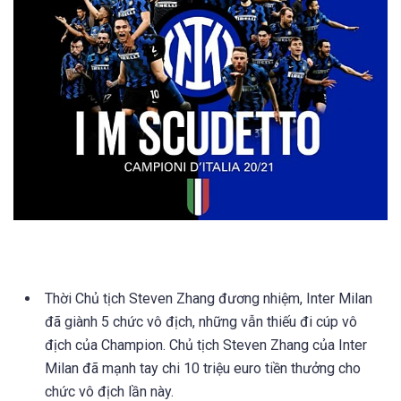
Thời Chủ tịch Steven Zhang đương nhiệm, Inter Milan
đã giành 5 chức vô địch, những vẫn thiếu đi cúp vô
địch của Champion. Chủ tịch Steven Zhang của Inter
Milan đã mạnh tay chi 10 triệu euro tiền thưởng cho
chức vô địch lần này.