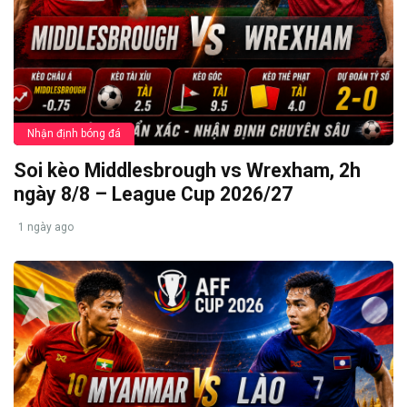
Nhận định bóng đá
Soi kèo Middlesbrough vs Wrexham, 2h
ngày 8/8 – League Cup 2026/27
1 ngày ago