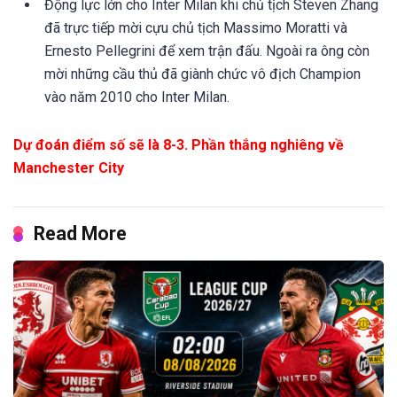
Động lực lớn cho Inter Milan khi chủ tịch
Steven Zhang
đã trực tiếp mời cựu chủ tịch Massimo Moratti và
Ernesto Pellegrini để xem trận đấu. Ngoài ra ông còn
mời những cầu thủ đã giành chức vô địch Champion
vào năm 2010 cho Inter Milan.
Dự đoán điểm số sẽ là 8-3. Phần thắng nghiêng về
Manchester City
Read More