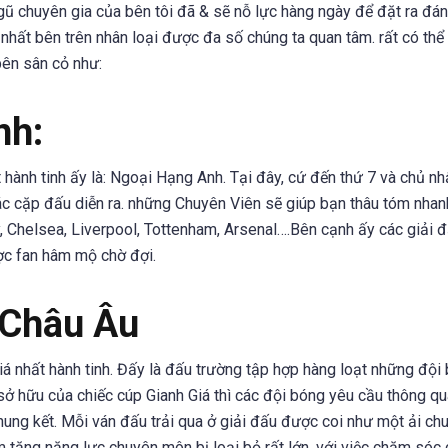
ũ chuyên gia của bên tôi đã & sẽ nỗ lực hàng ngày để đặt ra đán
hất bên trên nhân loại được đa số chúng ta quan tâm. rất có thể 
bên sân cỏ như:
nh:
t hành tinh ấy là: Ngoại Hạng Anh. Tại đây, cứ đến thứ 7 và chủ n
ác cặp đấu diễn ra. những Chuyên Viên sẽ giúp bạn thâu tóm nha
, Chelsea, Liverpool, Tottenham, Arsenal….Bên cạnh ấy các giải 
ợc fan hâm mộ chờ đợi.
 Châu Âu
 nhất hành tinh. Đấy là đấu trường tập hợp hàng loạt những đội
 sở hữu của chiếc cúp Gianh Giá thì các đội bóng yêu cầu thông q
hung kết. Mỗi ván đấu trải qua ở giải đấu được coi như một ải ch
àm tăng năng lực chuyên môn bị loại bỏ rất lớn. với việc chăm sóc