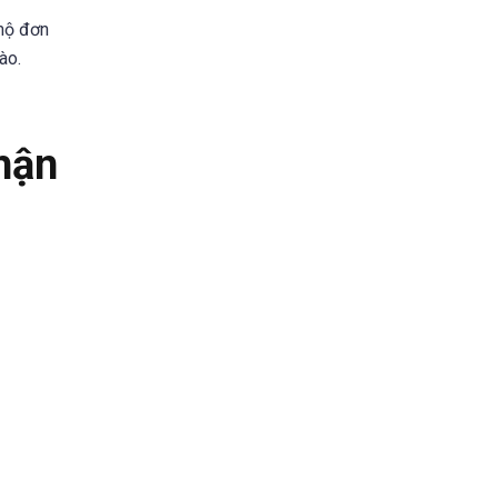
 mộ đơn
ào.
nhận