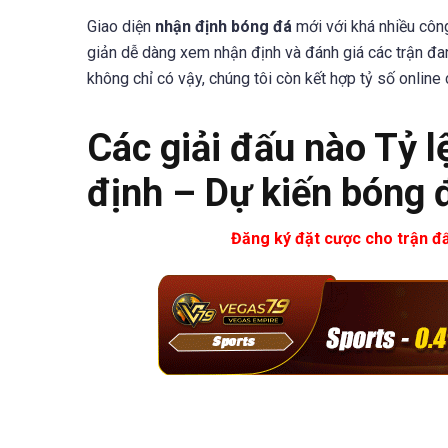
Giao diện
nhận định bóng đá
mới với khá nhiều côn
giản dễ dàng xem nhận định và đánh giá các trận đan
không chỉ có vậy, chúng tôi còn kết hợp tỷ số onlin
Các giải đấu nào Tỷ l
định – Dự kiến bóng 
Đăng ký đặt cược cho trận đ