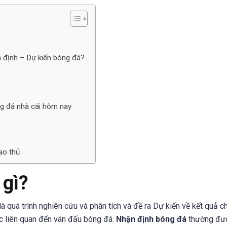
n định – Dự kiến bóng đá?
ng đá nhà cái hôm nay
ao thủ
 gì?
à quá trình nghiên cứu và phân tích và đề ra Dự kiến về kết quả c
c liên quan đến ván đấu bóng đá.
Nhận định bóng đá
thường đư