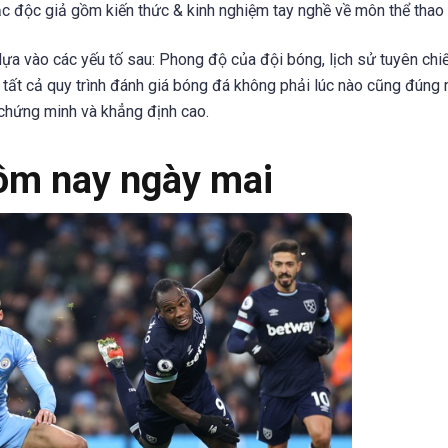
ặc độc giả gồm kiến thức & kinh nghiệm tay nghề về môn thể thao 
ựa vào các yếu tố sau: Phong độ của đội bóng, lịch sử tuyên chi
ậy tất cả quy trình đánh giá bóng đá không phải lúc nào cũng đúng
chứng minh và khẳng định cao.
ôm nay ngày mai