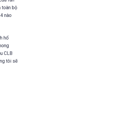
á toàn bộ
24 nào
nh hổ
 mong
ều CLB
ng tôi sẽ