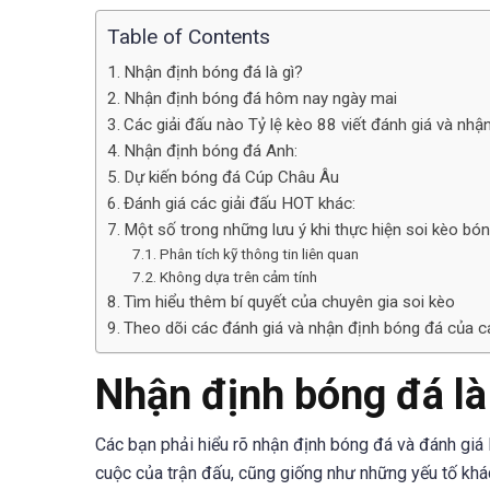
Table of Contents
Nhận định bóng đá là gì?
Nhận định bóng đá hôm nay ngày mai
Các giải đấu nào Tỷ lệ kèo 88 viết đánh giá và nhậ
Nhận định bóng đá Anh:
Dự kiến bóng đá Cúp Châu Âu
Đánh giá các giải đấu HOT khác:
Một số trong những lưu ý khi thực hiện soi kèo bó
Phân tích kỹ thông tin liên quan
Không dựa trên cảm tính
Tìm hiểu thêm bí quyết của chuyên gia soi kèo
Theo dõi các đánh giá và nhận định bóng đá của c
Nhận định bóng đá là
Các bạn phải hiểu rõ nhận định bóng đá và đánh giá l
cuộc của trận đấu, cũng giống như những yếu tố khá