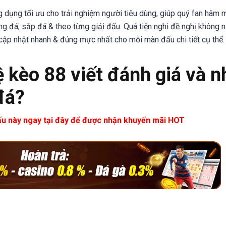
g dụng tối ưu cho trải nghiệm người tiêu dùng, giúp quý fan hâm
g đá, sắp đá & theo từng giải đấu. Quá tiện nghi đề nghị không n
e cập nhật nhanh & đúng mực nhất cho mỗi màn đấu chi tiết cụ thể.
ệ kèo 88 viết đánh giá và 
đá?
ấu này ngay tại đây để được nhận khuyến mãi HOT