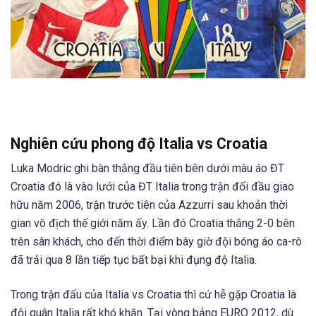
Nghiên cứu phong độ Italia vs Croatia
Luka Modric ghi bàn thắng đầu tiên bên dưới màu áo ĐT
Croatia đó là vào lưới của ĐT Italia trong trận đối đầu giao
hữu năm 2006, trận trước tiên của Azzurri sau khoản thời
gian vô địch thế giới năm ấy. Lần đó Croatia thắng 2-0 bên
trên sân khách, cho đến thời điểm bây giờ đội bóng áo ca-rô
đã trải qua 8 lần tiếp tục bất bại khi đụng độ Italia.
Trong trận đấu của Italia vs Croatia thì cứ hễ gặp Croatia là
đội quân Italia rất khó khăn. Tại vòng bảng EURO 2012, dù