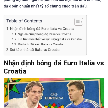
dự đoán chuẩn nhất tỷ số chung cuộc trận đấu.
Table of Contents
Nhận định bóng đá Euro Italia vs Croatia
Nghiên cứu phong độ Italia vs Croatia
Tin tức mới nhất về lực lượng Italia vs Croatia
Đội hình Dự kiến Italia vs Croatia
Soi kèo nhà cái Italia vs Croatia
Nhận định bóng đá Euro Italia vs
Croatia