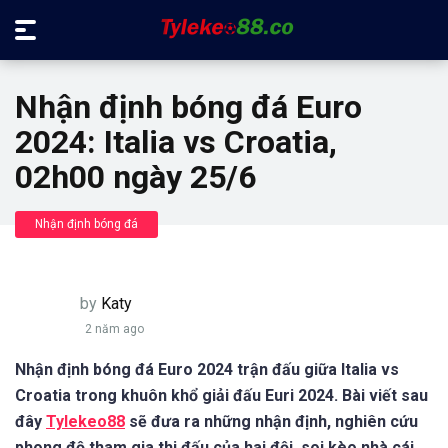
Nhận định bóng đá Euro
2024: Italia vs Croatia,
02h00 ngày 25/6
Nhận định bóng đá
by
Katy
2 năm ago
Nhận định bóng đá Euro 2024 trận đấu giữa Italia vs
Croatia trong khuôn khổ giải đấu Euri 2024. Bài viết sau
đây
Tylekeo88
sẽ đưa ra những nhận định, nghiên cứu
phong độ tham gia thi đấu của hai đội, soi kèo nhà cái,