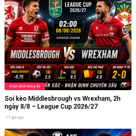
Nhận định bóng đá
Soi kèo Middlesbrough vs Wrexham, 2h
ngày 8/8 – League Cup 2026/27
11 giờ ago