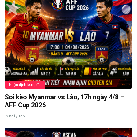
Nhận định bóng đá
Soi kèo Myanmar vs Lào, 17h ngày 4/8 –
AFF Cup 2026
3 ngày ago