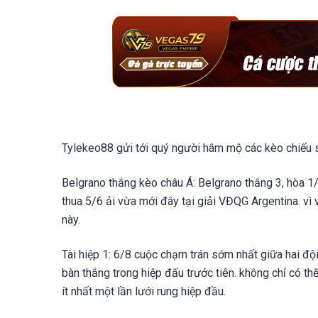
Tylekeo88 gửi tới quý người hâm mộ các kèo chiếu s
Belgrano thắng kèo châu Á: Belgrano thắng 3, hòa 1
thua 5/6 ải vừa mới đây tại giải VĐQG Argentina. vì 
này.
Tài hiệp 1: 6/8 cuộc chạm trán sớm nhất giữa hai đ
bàn thắng trong hiệp đấu trước tiên. không chỉ có t
ít nhất một lần lưới rung hiệp đầu.