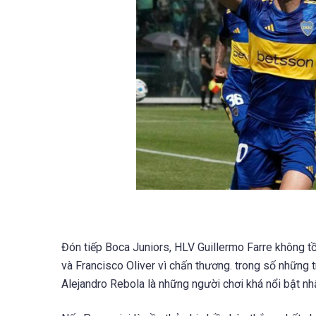
Đón tiếp Boca Juniors, HLV Guillermo Farre không tồ
và Francisco Oliver vì chấn thương. trong số những 
Alejandro Rebola là những người chơi khá nổi bật nh