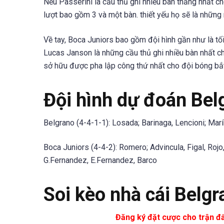
Nếu Passerini là cầu thủ ghi nhiều bàn thắng nhất c
lượt bao gồm 3 và một bàn. thiết yếu họ sẽ là những
Về tay, Boca Juniors bao gồm đội hình gần như là tố
Lucas Janson là những cầu thủ ghi nhiều bàn nhất ch
sở hữu được pha lập công thứ nhất cho đội bóng bắ
Đội hình dự đoán Bel
Belgrano (4-4-1-1): Losada; Barinaga, Lencioni; Mar
Boca Juniors (4-4-2): Romero; Advincula, Figal, Rojo
G.Fernandez, E.Fernandez, Barco
Soi kèo nhà cái Belg
Đăng ký đặt cược cho trận đ