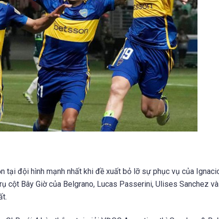
n tại đội hình mạnh nhất khi đề xuất bỏ lỡ sự phục vụ của Ignaci
trụ cột Bây Giờ của Belgrano, Lucas Passerini, Ulises Sanchez và
ất.