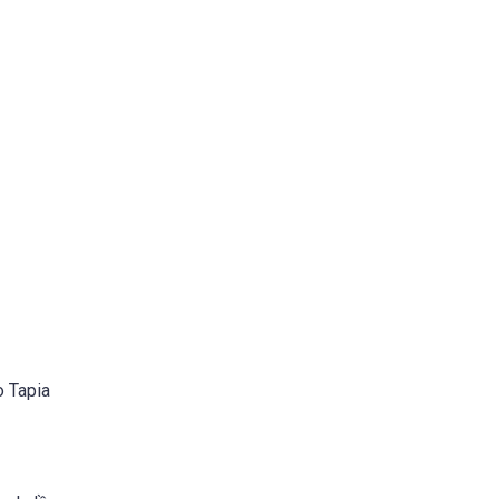
o Tapia