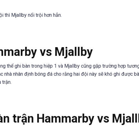
 thì Mjallby nổi trội hơn hẳn.
marby vs Mjallby
 thể ghi bàn trong hiệp 1 và Mjallby cũng gặp trường hợp tương
các nhà nhân định bóng đá cho rằng hai đội này sẽ khó ghi được b
 trận.
àn trận
Hammarby vs Mjall