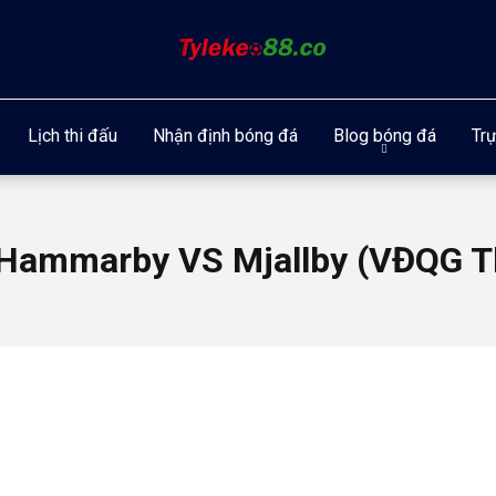
Lịch thi đấu
Nhận định bóng đá
Blog bóng đá
Trự
 Hammarby VS Mjallby (VĐQG T