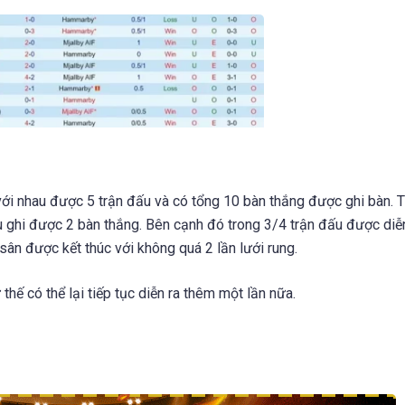
i nhau được 5 trận đấu và có tổng 10 bàn thắng được ghi bàn. T
ấu ghi được 2 bàn thắng. Bên cạnh đó trong 3/4 trận đấu được diễ
sân được kết thúc với không quá 2 lần lưới rung.
thế có thể lại tiếp tục diễn ra thêm một lần nữa.