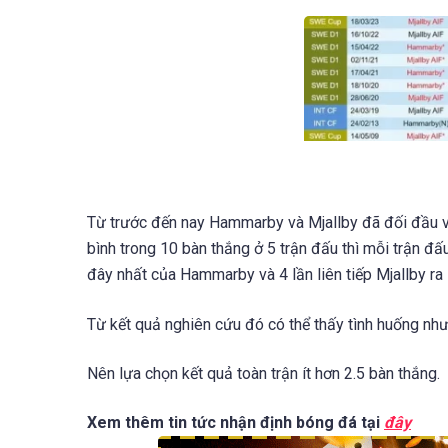
Từ trước đến nay Hammarby và Mjallby đã đối đầu vớ
bình trong 10 bàn thắng ở 5 trận đấu thì mỗi trận đ
đây nhất của Hammarby và 4 lần liên tiếp Mjallby ra 
Từ kết quả nghiên cứu đó có thể thấy tình huống như 
Nên lựa chọn kết quả toàn trận ít hơn 2.5 bàn thắng.
Xem thêm tin tức nhận định bóng đá tại
đây