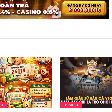
hot
Tin tức hot