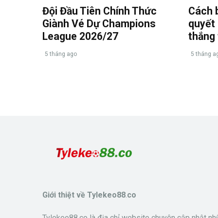
Đội Đầu Tiên Chính Thức
Cách b
Giành Vé Dự Champions
quyết 
League 2026/27
thắng
5 tháng ago
5 tháng a
Giới thiệt về Tylekeo88
.
co
Tylekeo88.co là địa chỉ website chuyên cập nhật nh