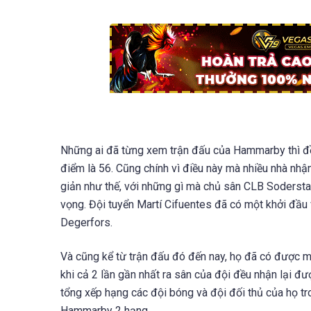
Những ai đã từng xem trận đấu của Hammarby thì đều
điểm là 56. Cũng chính vì điều này mà nhiều nhà nh
giản như thế, với những gì mà chủ sân CLB
Soderstad
vọng.
Đội tuyển Martí Cifuentes đã có một khởi đầu 
Degerfors.
Và cũng kể từ trận đấu đó đến nay, họ đã có được mộ
khi cả 2 lần gần nhất ra sân của đội đều nhận lại đư
tổng xếp hạng các đội bóng và đội đối thủ của họ tr
Hammarby 2 hạng.