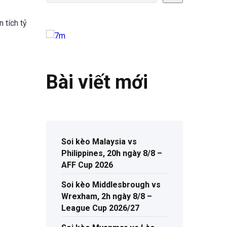
 tích tỷ
Bài viết mới
Soi kèo Malaysia vs
Philippines, 20h ngày 8/8 –
AFF Cup 2026
Soi kèo Middlesbrough vs
Wrexham, 2h ngày 8/8 –
League Cup 2026/27