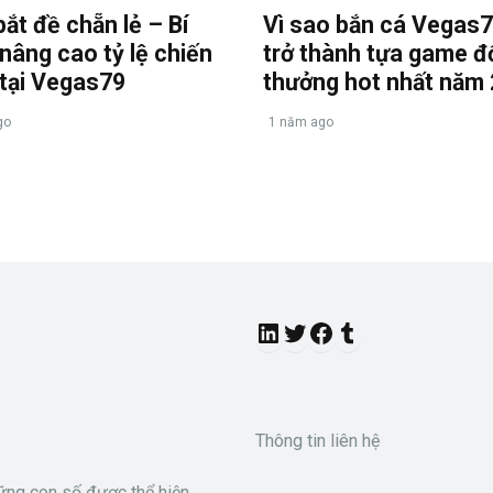
ắt đề chẵn lẻ – Bí
Vì sao bắn cá Vegas79
nâng cao tỷ lệ chiến
trở thành tựa game đ
 tại Vegas79
thưởng hot nhất năm
go
1 năm ago
L
T
F
T
i
w
a
u
n
i
c
m
Thông tin liên hệ
k
t
e
b
ững con số được thể hiện