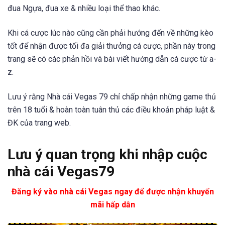
đua Ngựa, đua xe & nhiều loại thể thao khác.
Khi cá cược lúc nào cũng cần phải hướng đến về những kèo
tốt để nhận được tối đa giải thưởng cá cược, phần này trong
trang sẽ có các phản hồi và bài viết hướng dẫn cá cược từ a-
z.
Lưu ý rằng Nhà cái Vegas 79 chỉ chấp nhận những game thủ
trên 18 tuổi & hoàn toàn tuân thủ các điều khoản pháp luật &
ĐK của trang web.
Lưu ý quan trọng khi nhập cuộc
nhà cái Vegas79
Đăng ký vào nhà cái Vegas ngay để được nhận khuyến
mãi hấp dẫn