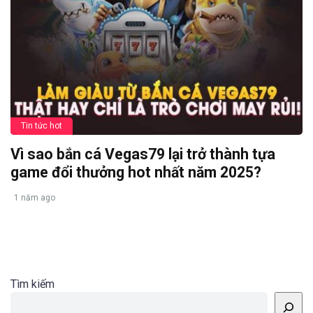
Tin tức hot
Vì sao bắn cá Vegas79 lại trở thành tựa
game đổi thưởng hot nhất năm 2025?
1 năm ago
Tìm kiếm