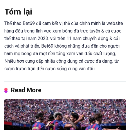
Tóm lại
Thể thao Bet69 đã cam kết vị thế của chính mình là website
hàng đầu trong lĩnh vực xem bóng đá trực tuyến & cá cược
thể thao tại năm 2023. với trên 11 năm chuyển động & cải
cách và phát triển, Bet69 không những đưa đến cho người
hâm mộ bóng đá một nền tảng xem ván đấu chất lượng,
Nhiều hơn cung cấp nhiều công dụng cá cược đa dạng, từ
cược trước trận đến cược sống cùng ván đấu.
Read More