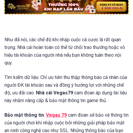
Như đã nói, các chế độ khi nhập cuộc cá cược là rất quan
trọng. Nhà cái hoàn toàn có thể từ chối trao thưởng hoặc vô
hiệu tài khoản của người nhà nếu bạn không tuân theo nội
quy.
Tìm kiếm dữ liệu: Chỉ ưu tiên thu thập thông báo cá nhân của
người ĐK tài khoản sau và đồng ý hưởng lợi với những chế
độ, ưu đãi cao.
Nhà cái Vegas79
cam đoan áp dụng tài liệu
này nhằm nâng cấp & bảo mật thông tin game thủ.
Bảo mật thông tin
:
Vegas 79
cam đoan sẽ bảo vệ thông tin
của người chơi khi nhập cuộc bởi những giải pháp bảo mật
an ninh công nghệ cao như SSL. Những thông báo của bạn