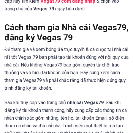
cập hãy tìm kiếm
Vegas79 com đăng nhập
& chọn vào
trang chủ của
Vegas 79
ngay bên dưới.
Cách tham gia Nhà cái Vegas79,
đăng ký Vegas 79
Để tham gia và xem bóng đá trực tuyến & cá cược tại nhà cái
rất tốt Vegas 79 bạn phải tạo tài khoản đúng với nội quy của
nhà cái. Nếu không Vegas79 bao gồm quyền từ chối trao
thưởng và vô hiệu tài khoản của bạn. Hãy cùng xem cách
tham gia Vegas79 và phải chắc rằng đã thực hiện đúng quy
trình đăng ký tài khoản.
Sau khi truy cập vào trang chủ
nhà cái Vegas79
. Sau khi
đăng ký tài khoản thành công, hãy cung cấp các thông tin cá
nhân chính xác gồm những: tên họ, tài khoản Email, số điện
thoại cá nhân và địa chỉ nhà. Tránh việc một thiết bị mà tạo