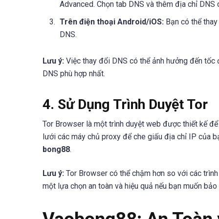
Advanced. Chọn tab DNS và thêm địa chỉ DNS c
Trên điện thoại Android/iOS:
Bạn có thể thay
DNS.
Lưu ý:
Việc thay đổi DNS có thể ảnh hưởng đến tốc 
DNS phù hợp nhất.
4. Sử Dụng Trình Duyệt Tor
Tor Browser là một trình duyệt web được thiết kế đ
lưới các máy chủ proxy để che giấu địa chỉ IP của b
bong88
.
Lưu ý:
Tor Browser có thể chậm hơn so với các trình
một lựa chọn an toàn và hiệu quả nếu bạn muốn bảo 