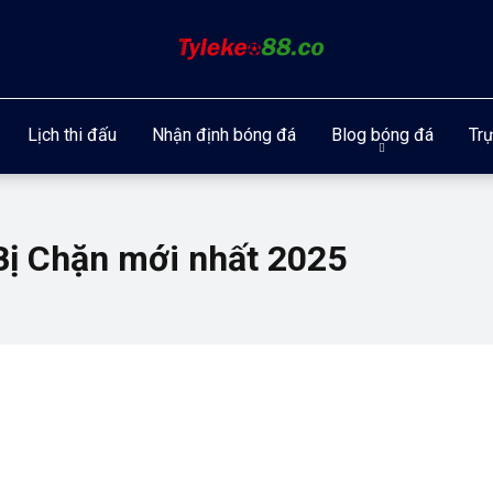
Lịch thi đấu
Nhận định bóng đá
Blog bóng đá
Trự
Bị Chặn mới nhất 2025