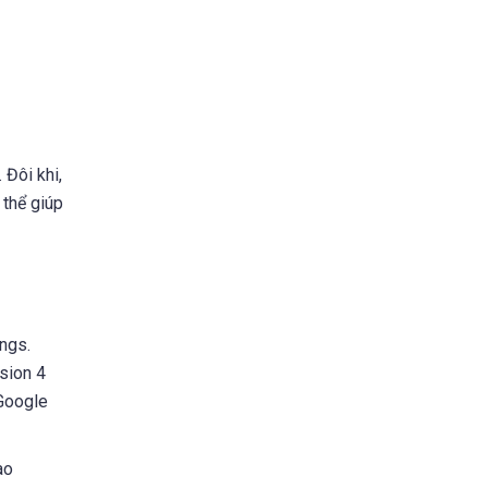
 Đôi khi,
 thể giúp
ngs.
sion 4
Google
ào