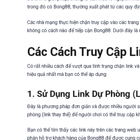
trong đó có Bong88, thường xuất phát từ các quy đị
Các nhà mạng thực hiện chặn truy cập vào các trang 
không có cách nào để tiếp cận Bong88. Dưới đây là
Các Cách Truy Cập L
Có rất nhiều cách để vượt qua tình trạng chặn link và
hiệu quả nhất mà bạn có thể áp dụng:
1. Sử Dụng Link Dự Phòng (
Đây là phương pháp đơn giản và được nhiều người 
phòng (link thay thế) để người chơi có thể truy cập kh
Bạn có thể tìm thấy các link này trên các trang web u
phận hỗ trợ khách hàng của Bong88 để được cung c