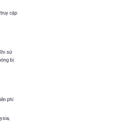
 truy cập
Khi sử
hông bị
iễn phí
ysia,