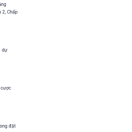
ằng
p 2, Chấp
i dự
ệ cược
rong đặt