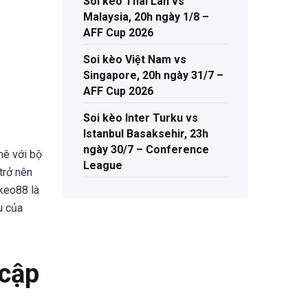
Soi kèo Thái Lan vs
Malaysia, 20h ngày 1/8 –
AFF Cup 2026
Soi kèo Việt Nam vs
Singapore, 20h ngày 31/7 –
AFF Cup 2026
Soi kèo Inter Turku vs
Istanbul Basaksehir, 23h
ngày 30/7 – Conference
mê với bộ
League
trở nên
ekeo88 là
u của
 cập