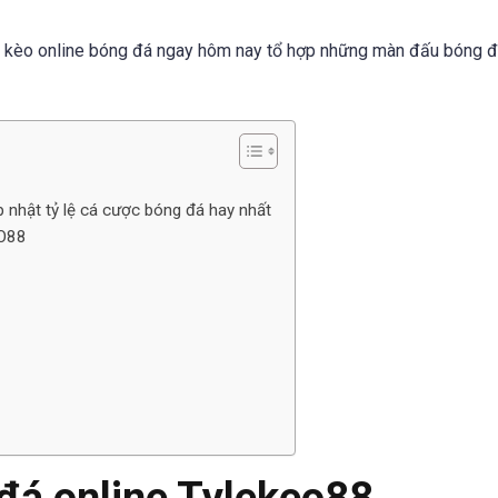
em kèo online bóng đá ngay hôm nay tổ hợp những màn đấu bóng 
ập nhật tỷ lệ cá cược bóng đá hay nhất
EO88