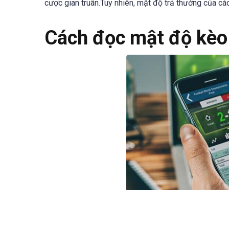
cược gian truân.Tuy nhiên, mật độ trả thưởng của các l
Cách đọc mật độ kèo 