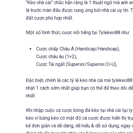
“Kèo nhà cái” chắc hẳn rằng là 1 thuật ngữ mà anh e
lệ trước màn đấu được cung ứng bởi nhà cái uy tín. 
đặt cược phù hợp nhất.
Một số hình thức cược nổi tiếng tại Tylekeo88 như:
Cược chấp Châu Á (Handicap/Handicap),
Cược châu âu (1×2),
Cược Tài ngất (Superior/Superior/O-U),
Đặc biệt, chính là các tỷ lệ kèo nhà cái mà tylekeo88
nhật 1 cách sớm nhất giúp bạn có thể để theo dõi 
nhất.
Khi nhập cuộc cá cược bóng đá kèo tại nhà cái tại 
kèo vì bảng kèo có mật độ cá cược được hiển thị trực
kế đơn giản và dễ dàng, dễ hiểu & dễ sử dụng, ngay 