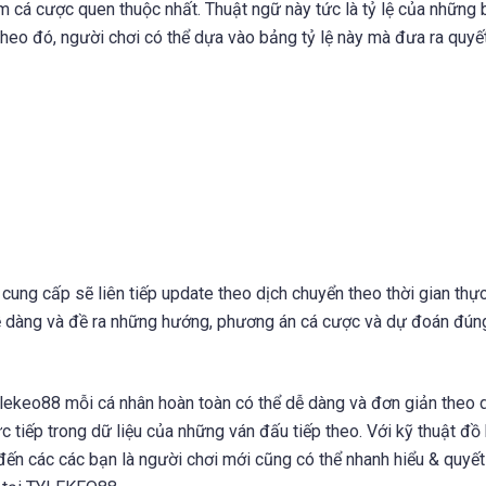
m cá cược quen thuộc nhất. Thuật ngữ này tức là tỷ lệ của những 
Theo đó, người chơi có thể dựa vào bảng tỷ lệ này mà đưa ra quyế
 cung cấp sẽ liên tiếp update theo dịch chuyển theo thời gian thự
dễ dàng và đề ra những hướng, phương án cá cược và dự đoán đún
tylekeo88 mỗi cá nhân hoàn toàn có thể dễ dàng và đơn giản theo 
 tiếp trong dữ liệu của những ván đấu tiếp theo. Với kỹ thuật đồ 
đến các các bạn là người chơi mới cũng có thể nhanh hiểu & quyết