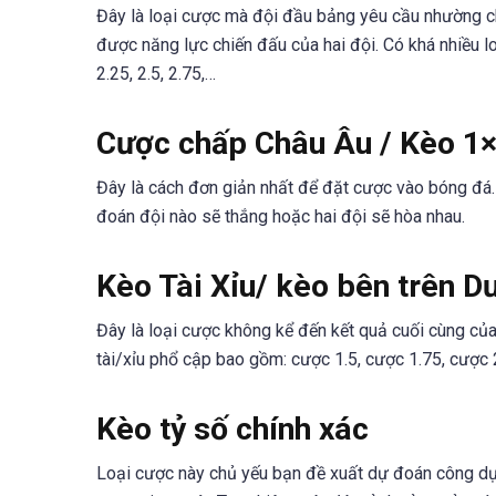
Đây là loại cược mà đội đầu bảng yêu cầu nhường 
được năng lực chiến đấu của hai đội. Có khá nhiều l
2.25, 2.5, 2.75,…
Cược chấp Châu Âu / Kèo 1×
Đây là cách đơn giản nhất để đặt cược vào bóng đá. 
đoán đội nào sẽ thắng hoặc hai đội sẽ hòa nhau.
Kèo Tài Xỉu/ kèo bên trên D
Đây là loại cược không kể đến kết quả cuối cùng của
tài/xỉu phổ cập bao gồm: cược 1.5, cược 1.75, cược 
Kèo tỷ số chính xác
Loại cược này chủ yếu bạn đề xuất dự đoán công dụ