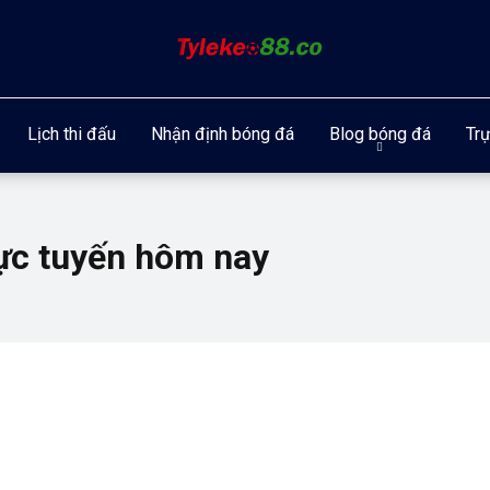
Lịch thi đấu
Nhận định bóng đá
Blog bóng đá
Trự
rực tuyến hôm nay