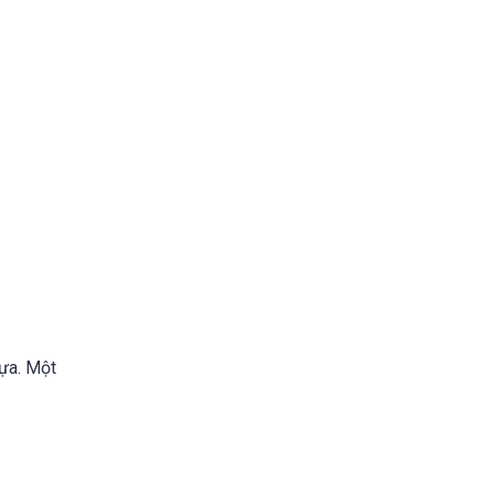
lựa. Một