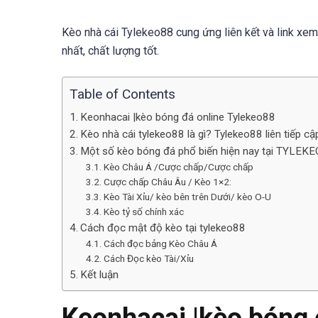
Kèo nhà cái Tylekeo88 cung ứng liên kết và link x
nhất, chất lượng tốt.
Table of Contents
Keonhacai |kèo bóng đá online Tylekeo88
Kèo nhà cái tylekeo88 là gì? Tylekeo88 liên tiếp c
Một số kèo bóng đá phổ biến hiện nay tại TYLEK
Kèo Châu Á /Cược chấp/Cược chấp
Cược chấp Châu Âu / Kèo 1×2:
Kèo Tài Xỉu/ kèo bên trên Dưới/ kèo O-U
Kèo tỷ số chính xác
Cách đọc mật độ kèo tại tylekeo88
Cách đọc bảng Kèo Châu Á
Cách Đọc kèo Tài/Xỉu
Kết luận