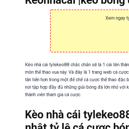
Keonhacai |kèo bóng 
Xem ngay tỷ
Kèo nhà cái tylekeo88 chắc chắn sẽ là 1 cái tên th
môn thể thao vua này. Và đây là 1 trang web cá cượ
tân tiến hơn trong một đế chế cá cược thể thao đặc b
nơi tập hợp đầy đủ những giải bóng đá lớn nhỏ với k
thành viên tham gia cá cược.
Kèo nhà cái tylekeo88
nhật tỷ lệ cá cược bó