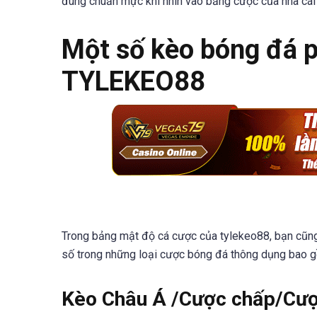
đúng chuẩn mực khi nhìn vào bảng cược của nhà cá
Một số kèo bóng đá p
TYLEKEO88
Trong bảng mật độ cá cược của tylekeo88, bạn cũng c
số trong những loại cược bóng đá thông dụng bao 
Kèo Châu Á /Cược chấp/Cư