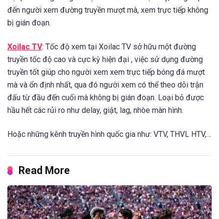
đến người xem đường truyền mượt mà, xem trực tiếp không
bị gián đoạn.
Xoilac TV
: Tốc độ xem tại Xoilac TV sở hữu một đường
truyền tốc độ cao và cực kỳ hiện đại , việc sử dụng đường
truyền tốt giúp cho người xem xem trực tiếp bóng đá mượt
mà và ổn định nhất, qua đó người xem có thể theo dõi trận
đấu từ đầu đến cuối mà không bị gián đoạn. Loại bỏ được
hầu hết các rủi ro như delay, giật, lag, nhòe màn hình.
Hoặc những kênh truyền hình quốc gia như: VTV, THVL HTV,…
Read More