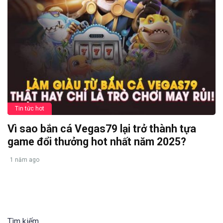
Tin tức hot
Vì sao bắn cá Vegas79 lại trở thành tựa
game đổi thưởng hot nhất năm 2025?
1 năm ago
Tìm kiếm