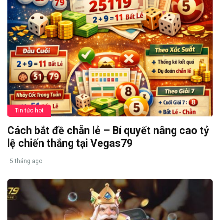
Tin tức hot
Cách bắt đề chẵn lẻ – Bí quyết nâng cao tỷ
lệ chiến thắng tại Vegas79
5 tháng ago