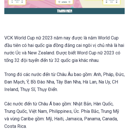
VCK World Cup nữ 2023 năm nay được là năm World Cup
đầu tiên có hai quốc gia đồng đăng cai ngôi vị chủ nhà là hai
nước
Úc và New Zealand. Được biết Word Cup nữ 2023 có
tổng 32 đội tuyển đến từ 32 quốc gia khác nhau.
Trong đó các nước đến từ Châu Âu bao gồm: Anh, Pháp, Đức,
Đan Mạch, Ý, Bồ Đào Nha, Tây Ban Nha, Hà Lan, Na Uy,
CH
Ireland, Thụy Sĩ, Thụy Điển.
Các nước đến từ Châu Á bao gồm: Nhật Bản, Hàn Quốc,
Trung Quốc, Việt Nam, Philippines, Úc. Phía Bắc, Trung Mỹ
và vùng Caribe gồm: Mỹ, Haiti, Jamaica, Panama, Canada,
Costa Rica.