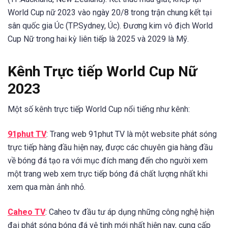
World Cup nữ 2023 vào ngày 20/8 trong trận chung kết tại
sân quốc gia Úc (TP.Sydney, Úc). Đương kim vô địch World
Cup Nữ trong hai kỳ liên tiếp là 2025 và 2029 là Mỹ.
Kênh Trực tiếp World Cup Nữ
2023
Một số kênh trực tiếp World Cup nổi tiếng như kênh:
91phut TV
:
Trang web 91phut TV là một website phát sóng
trực tiếp hàng đầu hiện nay, được các chuyên gia hàng đầu
về bóng đá tạo ra với mục đích mang đến cho người xem
một trang web xem trực tiếp bóng đá chất lượng nhất khi
xem qua màn ảnh nhỏ.
Caheo TV
:
Caheo tv đầu tư áp dụng những công nghệ hiện
đại phát sóng bóng đá vệ tinh mới nhất hiện nay, cung cấp