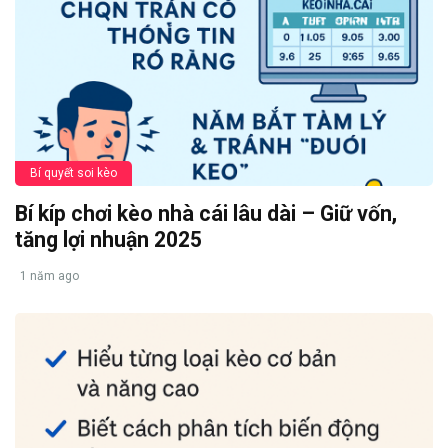
Bí quyết soi kèo
Bí kíp chơi kèo nhà cái lâu dài – Giữ vốn,
tăng lợi nhuận 2025
1 năm ago