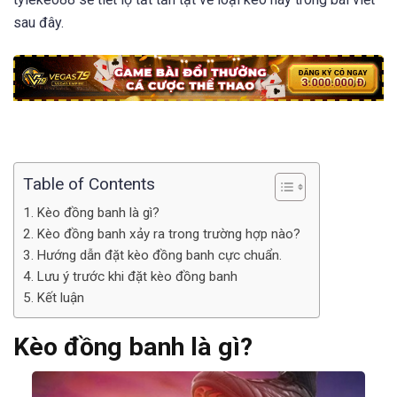
sau đây.
Table of Contents
Kèo đồng banh là gì?
Kèo đồng banh xảy ra trong trường hợp nào?
Hướng dẫn đặt kèo đồng banh cực chuẩn.
Lưu ý trước khi đặt kèo đồng banh
Kết luận
Kèo đồng banh là gì?