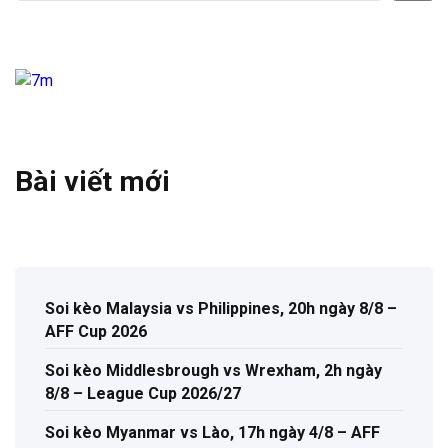
Bài viết mới
Soi kèo Malaysia vs Philippines, 20h ngày 8/8 –
AFF Cup 2026
Soi kèo Middlesbrough vs Wrexham, 2h ngày
8/8 – League Cup 2026/27
Soi kèo Myanmar vs Lào, 17h ngày 4/8 – AFF