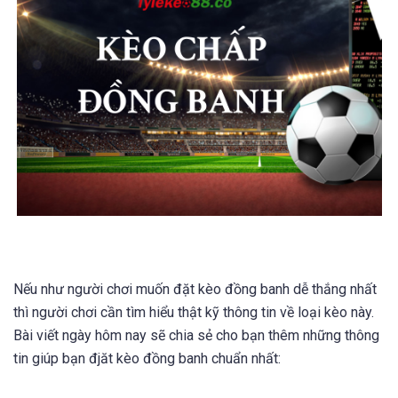
Nếu như người chơi muốn đặt kèo đồng banh dễ thắng nhất
thì người chơi cần tìm hiểu thật kỹ thông tin về loại kèo này.
Bài viết ngày hôm nay sẽ chia sẻ cho bạn thêm những thông
tin giúp bạn đjăt kèo đồng banh chuẩn nhất: