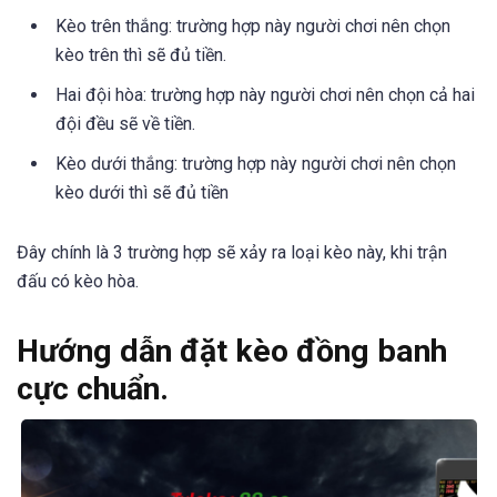
Kèo trên thắng: trường hợp này người chơi nên chọn
kèo trên thì sẽ đủ tiền.
Hai đội hòa: trường hợp này người chơi nên chọn cả hai
đội đều sẽ về tiền.
Kèo dưới thắng: trường hợp này người chơi nên chọn
kèo dưới thì sẽ đủ tiền
Đây chính là 3 trường hợp sẽ xảy ra loại kèo này, khi trận
đấu có kèo hòa.
Hướng dẫn đặt kèo đồng banh
cực chuẩn.