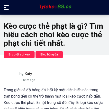
Kèo cược thẻ phạt là gì? Tìm
hiểu cách chơi kèo cược thẻ
phạt chi tiết nhất.
Bí quyết soi kèo
Blog bóng đá
by
Katy
3 năm ago
Trong giới cá độ bóng đá, bất kỳ một diễn biến nào trong
trận bóng đều có thể trở thành một loại kèo cược hấp dẫn.
Kèo cược thẻ phạt là một trong số đó, đây là loại kèo cược
khá phổ biến trong cá cược bóng đá và cách chơi kèo thẻ