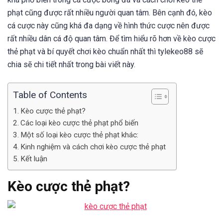
phạt cũng được rất nhiều người quan tâm. Bên cạnh đó, kèo
cá cược này cũng khá đa dạng về hình thức cược nên được
rất nhiều dân cá độ quan tâm. Để tìm hiểu rõ hơn về kèo cược
thẻ phạt và bí quyết chơi kèo chuẩn nhất thì tylekeo88 sẽ
chia sẽ chi tiết nhất trong bài viết này.
Table of Contents
Kèo cược thẻ phạt?
Các loại kèo cược thẻ phạt phổ biến
Một số loại kèo cược thẻ phạt khác:
Kinh nghiệm và cách chơi kèo cược thẻ phạt
Kết luận
Kèo cược thẻ phạt?