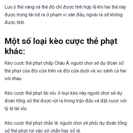
Lưu ý thẻ vàng và thẻ đỏ chỉ được tính hợp lệ khi hai thẻ này
được trọng tài rút ra ở phạm vi sân đấu, ngoài ra sẽ không
được tính.
Một số loại kèo cược thẻ phạt
khác:
Kèo cược thẻ phạt chấp Châu Á: người chơi sẽ dự đoán số
thẻ phạt của đội cửa trên và đội cửa dưới và so sánh cả hai
với nhau.
Kèo cược thẻ phạt tài xỉu: ở loại kèo này người chơi sẽ dự
đoán tổng số thẻ được rút ra trong trận đấu và đặt cược với
tỷ lệ tài xỉu.
Kèo cược thẻ phạt chẵn lẻ: người chơi sẽ phải dự đoán tổng
số thẻ phạt rơi vào số chẵn hay số lẻ.