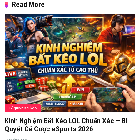
Read More
Bí quyết soi kèo
Kinh Nghiệm Bắt Kèo LOL Chuẩn Xác – Bí
Quyết Cá Cược eSports 2026