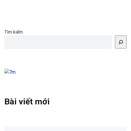
Tìm kiếm
Bài viết mới