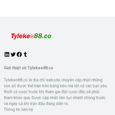
L
T
F
T
i
w
a
u
Giới thiệt về Tylekeo88
.
co
n
i
c
m
Tylekeo88.co là địa chỉ website chuyên cập nhật những
k
t
e
b
con số được thể hiện trên bảng kèo mà tất cả các bạn yêu
thích cá cược trước khi tham gia đặt cược đều sẽ phải
e
t
b
l
tham khảo qua. Được cập nhật liên tục nhanh chóng trước
d
e
o
r
và ngay cả khi trận đấu đang diễn ra
Thông tin liên hệ
I
r
o