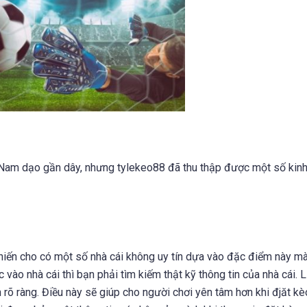
t Nam dạo gần dây, nhưng tylekeo88 đã thu thập được một số kin
khiến cho có một số nhà cái không uy tín dựa vào đặc điểm này m
 vào nhà cái thì bạn phải tìm kiếm thật kỹ thông tin của nhà cái. 
nh rõ ràng. Điều này sẽ giúp cho người chơi yên tâm hơn khi đjăt kè