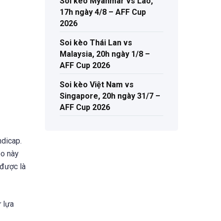
Soi kèo Myanmar vs Lào,
17h ngày 4/8 – AFF Cup
2026
Soi kèo Thái Lan vs
Malaysia, 20h ngày 1/8 –
AFF Cup 2026
Soi kèo Việt Nam vs
Singapore, 20h ngày 31/7 –
AFF Cup 2026
dicap.
èo này
 được là
ự lựa