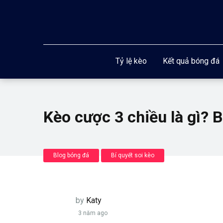
Tỷ lệ kèo
Kết quả bóng đá
Kèo cược 3 chiều là gì? 
Blog bóng đá
Bí quyết soi kèo
by
Katy
3 năm ago