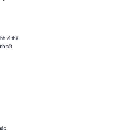
nh vì thế
nh tốt
hác