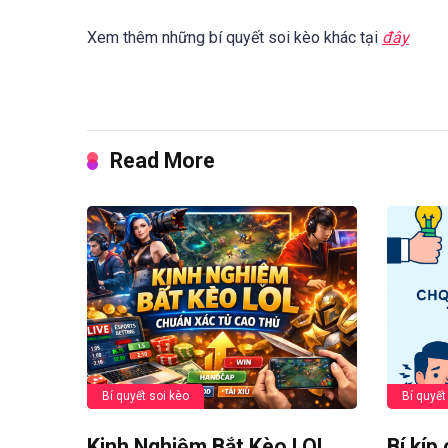
Xem thêm những bí quyết soi kèo khác tại
đây
Read More
Bí quyết soi kèo
Bí quyết
Kinh Nghiệm Bắt Kèo LOL
Bí kíp