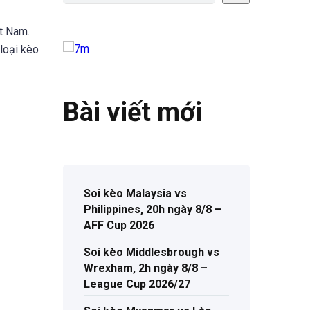
ệt Nam.
 loại kèo
Bài viết mới
Soi kèo Malaysia vs
Philippines, 20h ngày 8/8 –
AFF Cup 2026
Soi kèo Middlesbrough vs
Wrexham, 2h ngày 8/8 –
League Cup 2026/27