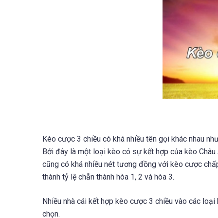
Kèo cược 3 chiều có khá nhiều tên gọi khác nhau nh
Bởi đây là một loại kèo có sự kết hợp của kèo Châu 
cũng có khá nhiều nét tương đồng với kèo cược chấp 
thành tỷ lệ chẵn thành hòa 1, 2 và hòa 3.
Nhiều nhà cái kết hợp kèo cược 3 chiều vào các loại
chọn.