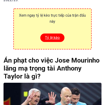
Xem ngay tỷ lệ kèo trực tiếp của trận đấu
này
Tỷ lệ kèo
Án phạt cho việc Jose Mourinho
lăng mạ trọng tài Anthony
Taylor là gì?