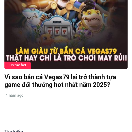
Tin tức hot
Vì sao bắn cá Vegas79 lại trở thành tựa
game đổi thưởng hot nhất năm 2025?
1 năm ago
Tìm kiếm