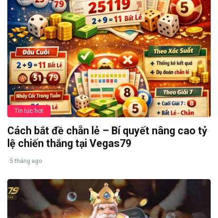
Tin tức hot
Cách bắt đề chẵn lẻ – Bí quyết nâng cao tỷ
lệ chiến thắng tại Vegas79
5 tháng ago