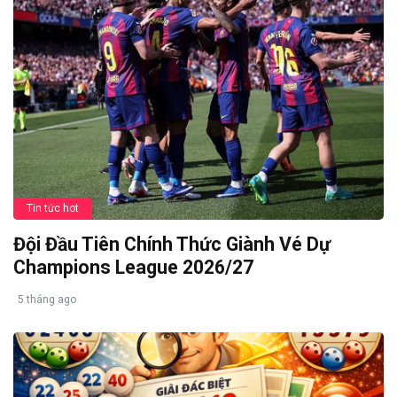
Tin tức hot
Đội Đầu Tiên Chính Thức Giành Vé Dự
Champions League 2026/27
5 tháng ago