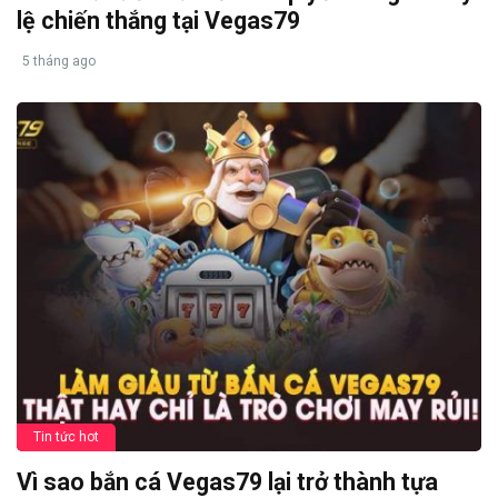
lệ chiến thắng tại Vegas79
5 tháng ago
Tin tức hot
Vì sao bắn cá Vegas79 lại trở thành tựa