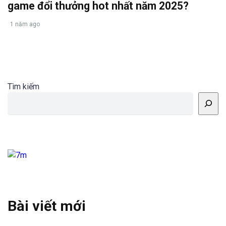
game đổi thưởng hot nhất năm 2025?
1 năm ago
Tìm kiếm
Bài viết mới