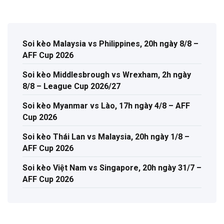
Soi kèo Malaysia vs Philippines, 20h ngày 8/8 –
AFF Cup 2026
Soi kèo Middlesbrough vs Wrexham, 2h ngày
8/8 – League Cup 2026/27
Soi kèo Myanmar vs Lào, 17h ngày 4/8 – AFF
Cup 2026
Soi kèo Thái Lan vs Malaysia, 20h ngày 1/8 –
AFF Cup 2026
Soi kèo Việt Nam vs Singapore, 20h ngày 31/7 –
AFF Cup 2026