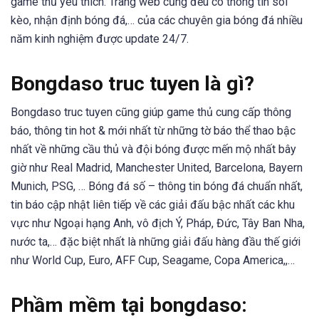
game thủ yêu thích. Trang web cũng đều có thông tin soi
kèo, nhận định bóng đá,… của các chuyên gia bóng đá nhiều
năm kinh nghiệm được update 24/7.
Bongdaso truc tuyen là gì?
Bongdaso truc tuyen cũng giúp game thủ cung cấp thông
báo, thông tin hot & mới nhất từ những tờ báo thể thao bậc
nhất về những cầu thủ và đội bóng được mến mộ nhất bây
giờ như Real Madrid, Manchester United, Barcelona, Bayern
Munich, PSG, … Bóng đá số – thông tin bóng đá chuẩn nhất,
tin báo cập nhật liên tiếp về các giải đấu bậc nhất các khu
vực như Ngoại hạng Anh, vô địch Ý, Pháp, Đức, Tây Ban Nha,
nước ta,… đặc biệt nhất là những giải đấu hàng đầu thế giới
như World Cup, Euro, AFF Cup, Seagame, Copa America,,…
Phầm mềm tại bongdaso: