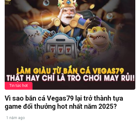
Tin tức hot
Vì sao bắn cá Vegas79 lại trở thành tựa
game đổi thưởng hot nhất năm 2025?
1 năm ago