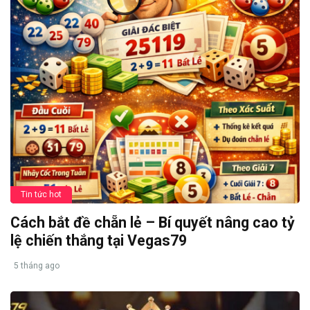
Tin tức hot
Cách bắt đề chẵn lẻ – Bí quyết nâng cao tỷ
lệ chiến thắng tại Vegas79
5 tháng ago