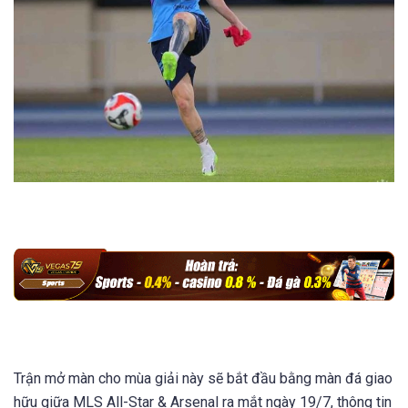
Trận mở màn cho mùa giải này sẽ bắt đầu bằng màn đá giao
hữu giữa MLS All-Star & Arsenal ra mắt ngày 19/7, thông tin