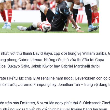
i nhất
, với thủ thành David Raya,
cặp đôi
trung vệ William Saliba, 
rung phong
Gabriel Jesus.
N
hững
cầu thủ vừa
thi đấu
tại Copa
e, Bukayo Saka, Jakub Kiwior hay Gabriel Martinelli dự bị.
rates
kể từ lúc
chia ly
Arsenal hè
năm ngoái
. Leverkusen còn
có 
 mùa trước, Jeremie Frimpong hay Jonathan Tah – trung vệ
đang t
iên
trên
sân Emirates,
&
vượt lên ngay phút thứ 8. Oleksandr Zin
rồi nhả ngược ra tuyến
nhị
để
chính
hậu vệ Ukraine băng lên
hoàn