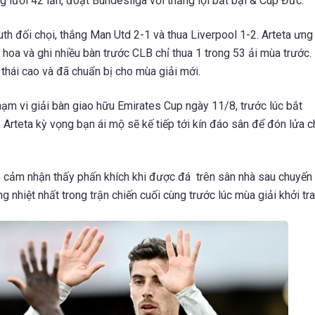
g lưới 42 lần, đoạt Bundesliga với
thắng lợi
bất bại
&
Cup Đức.
uth
đối chọi
, thắng Man Utd 2-1
và
thua Liverpool 1-2. Arteta
ưng
 hoa
và
ghi nhiều bàn trước CLB chỉ thua
1 trong
53
ải
mùa trước.
thái
cao
và đã
chuẩn bị
cho mùa giải
mới
.
hạm vi
giải
bàn giao
hữu Emirates Cup ngày 11/8,
trước lúc
bắt
 Arteta
kỳ vọng
bạn
ái mộ
sẽ
kế tiếp
tới
kín đáo
sân
để đón
lửa
c
ủ
cảm nhận thấy
phấn khích khi được đá
trên
sân nhà sau chuyến
g nhiệt nhất trong
trận chiến
cuối cùng
trước lúc
mùa giải khởi tra