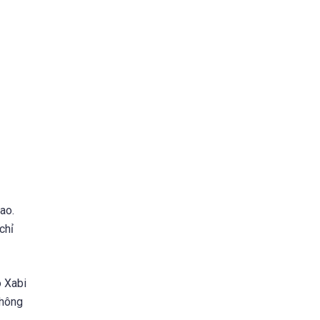
cao
.
chỉ
ò Xabi
thông