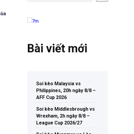
mùa
Bài viết mới
Soi kèo Malaysia vs
Philippines, 20h ngày 8/8 –
AFF Cup 2026
Soi kèo Middlesbrough vs
Wrexham, 2h ngày 8/8 –
League Cup 2026/27