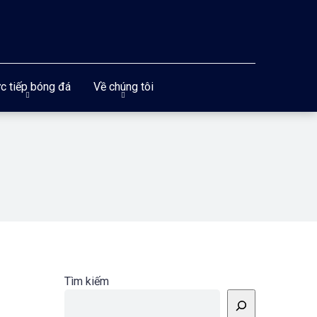
c tiếp bóng đá
Về chúng tôi
Tìm kiếm