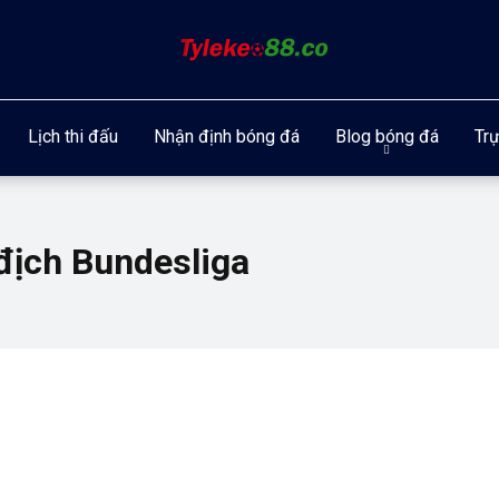
Lịch thi đấu
Nhận định bóng đá
Blog bóng đá
Trự
địch Bundesliga