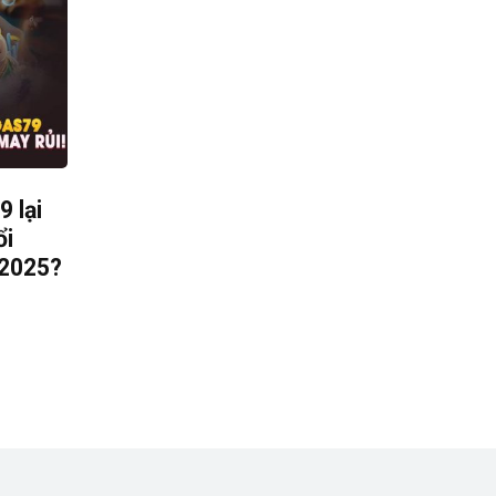
 lại
ổi
 2025?