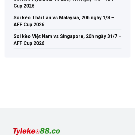
Cup 2026
Soi kèo Thái Lan vs Malaysia, 20h ngày 1/8 –
AFF Cup 2026
Soi kèo Việt Nam vs Singapore, 20h ngày 31/7 –
AFF Cup 2026