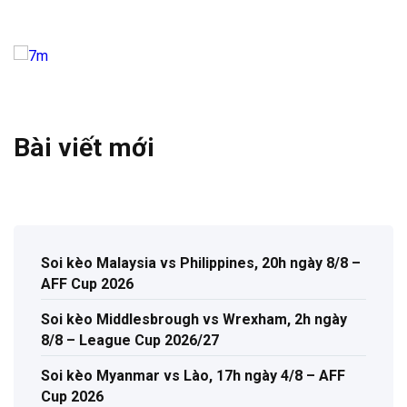
Bài viết mới
Soi kèo Malaysia vs Philippines, 20h ngày 8/8 –
AFF Cup 2026
Soi kèo Middlesbrough vs Wrexham, 2h ngày
8/8 – League Cup 2026/27
Soi kèo Myanmar vs Lào, 17h ngày 4/8 – AFF
Cup 2026