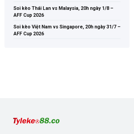
Soi kèo Thái Lan vs Malaysia, 20h ngày 1/8 –
AFF Cup 2026
Soi kèo Việt Nam vs Singapore, 20h ngày 31/7 –
AFF Cup 2026