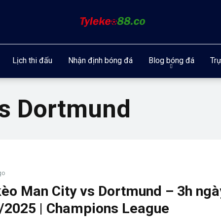
Lịch thi đấu
Nhận định bóng đá
Blog bóng đá
Trự
vs Dortmund
go
kèo Man City vs Dortmund – 3h ngà
/2025 | Champions League