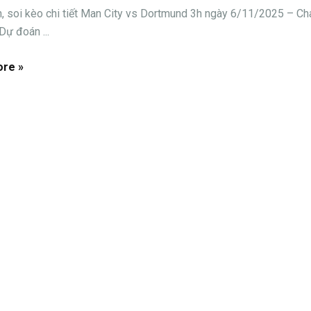
h, soi kèo chi tiết Man City vs Dortmund 3h ngày 6/11/2025 – C
Dự đoán ...
re »