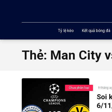
Tỷ lệ kèo
Kết quả bóng đá
Thẻ:
Man City 
Chưa phân loại
9 tháng a
Soi 
6/11