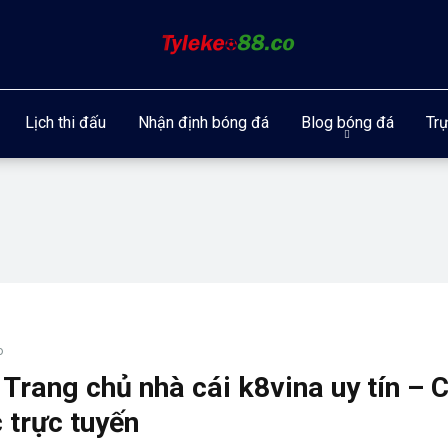
Lịch thi đấu
Nhận định bóng đá
Blog bóng đá
Trự
o
 Trang chủ nhà cái k8vina uy tín – 
 trực tuyến