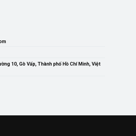
com
ng 10, Gò Vấp, Thành phố Hồ Chí Minh, Việt