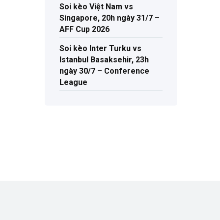
Soi kèo Việt Nam vs
Singapore, 20h ngày 31/7 –
AFF Cup 2026
Soi kèo Inter Turku vs
Istanbul Basaksehir, 23h
ngày 30/7 – Conference
League