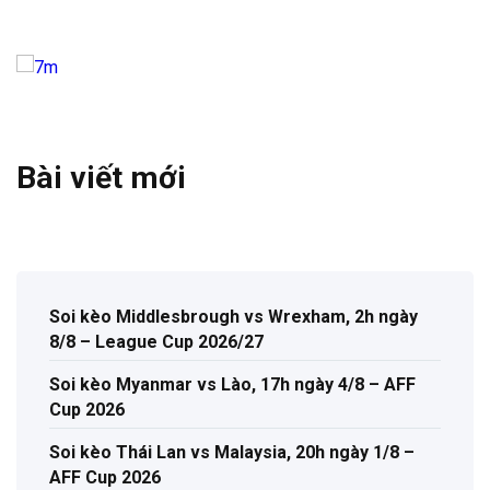
Bài viết mới
Soi kèo Middlesbrough vs Wrexham, 2h ngày
8/8 – League Cup 2026/27
Soi kèo Myanmar vs Lào, 17h ngày 4/8 – AFF
Cup 2026
Soi kèo Thái Lan vs Malaysia, 20h ngày 1/8 –
AFF Cup 2026