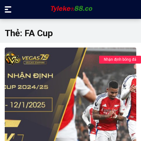
Thẻ:
FA Cup
Nhận định bóng đá