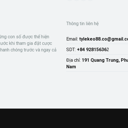
L
T
F
T
i
w
a
u
n
i
c
m
Thông tin liên hệ
k
t
e
b
ững con số được thể hiện
e
t
b
l
Email:
tylekeo88.co@gmail.
rước khi tham gia đặt cược
d
e
o
r
SDT:
+84 92815636
2
nhanh chóng trước và ngay cả
I
r
o
Địa chỉ:
191 Quang Trung, Phườ
n
k
Nam