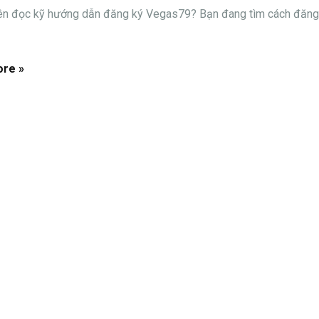
ên đọc kỹ hướng dẫn đăng ký Vegas79? Bạn đang tìm cách đăng 
re »